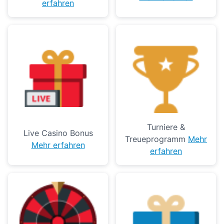
erfahren
Turniere &
Live Casino Bonus
Treueprogramm
Mehr
Mehr erfahren
erfahren