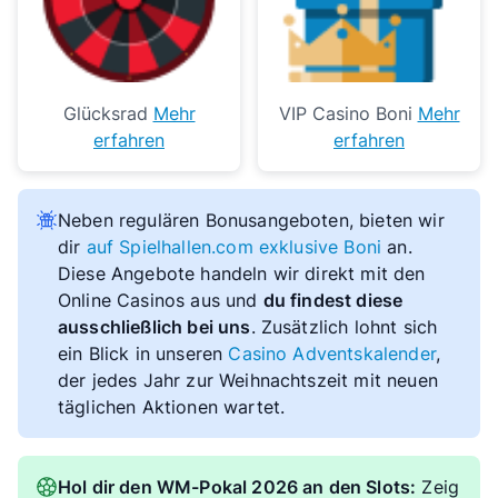
Glücksrad
Mehr
VIP Casino Boni
Mehr
erfahren
erfahren
Neben regulären Bonusangeboten, bieten wir
dir
auf Spielhallen.com exklusive Boni
an.
Diese Angebote handeln wir direkt mit den
Online Casinos aus und
du findest diese
ausschließlich bei uns
. Zusätzlich lohnt sich
ein Blick in unseren
Casino Adventskalender
,
der jedes Jahr zur Weihnachtszeit mit neuen
täglichen Aktionen wartet.
Hol dir den WM-Pokal 2026 an den Slots:
Zeig