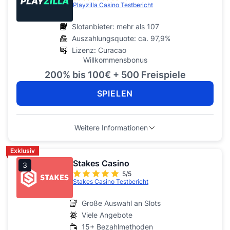
Playzilla Casino Testbericht
Slotanbieter: mehr als 107
Auszahlungsquote: ca. 97,9%
Lizenz: Curacao
Willkommensbonus
200% bis 100€ + 500 Freispiele
SPIELEN
Weitere Informationen
Exklusiv
Stakes Casino
3
5/5
Stakes Casino Testbericht
Große Auswahl an Slots
Viele Angebote
15+ Bezahlmethoden