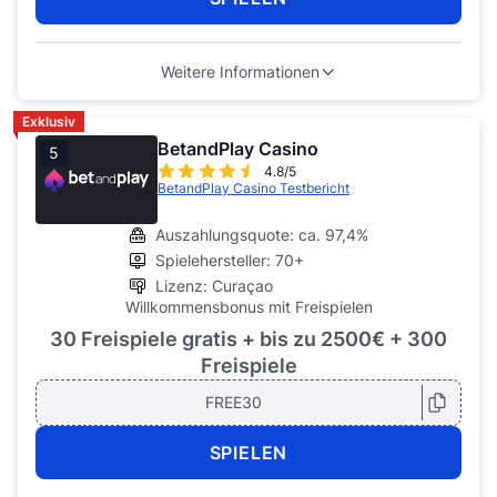
Weitere Informationen
Exklusiv
BetandPlay Casino
5
4.8/5
BetandPlay Casino Testbericht
Auszahlungsquote: ca. 97,4%
Spielehersteller: 70+
Lizenz: Curaçao
Willkommensbonus mit Freispielen
30 Freispiele gratis + bis zu 2500€ + 300
Freispiele
FREE30
SPIELEN