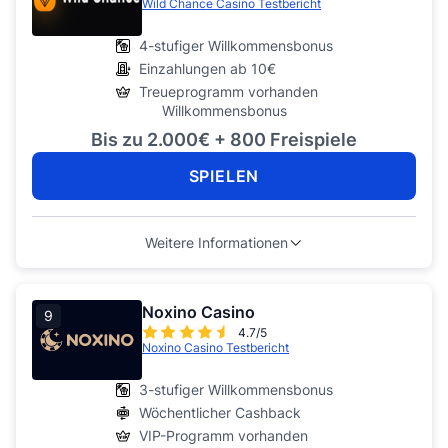
Wild Chance Casino Testbericht
4-stufiger Willkommensbonus
Einzahlungen ab 10€
Treueprogramm vorhanden
Willkommensbonus
Bis zu 2.000€ + 800 Freispiele
SPIELEN
Weitere Informationen
Noxino Casino
9
4.7/5
Noxino Casino Testbericht
3-stufiger Willkommensbonus
Wöchentlicher Cashback
VIP-Programm vorhanden