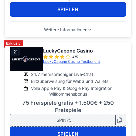
SPIELEN
Weitere Informationen
Exklusiv
LuckyCapone Casino
21
4/5
LuckyCapone Casino Testbericht
24/7 mehrsprachiger Live-Chat
Blitzüberweisung für Web3 und Wallets
Volle Apple Pay & Google Pay Integration
Willkommensbonus
75 Freispiele gratis + 1.500€ + 250
Freispiele
SPIN75
SPIELEN