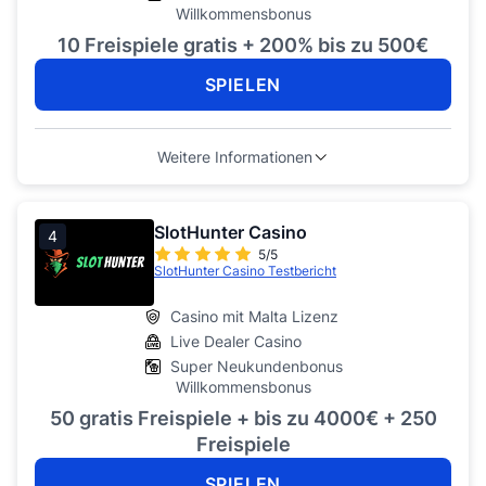
Willkommensbonus
10 Freispiele gratis + 200% bis zu 500€
SPIELEN
Weitere Informationen
SlotHunter Casino
4
5/5
SlotHunter Casino Testbericht
Casino mit Malta Lizenz
Live Dealer Casino
Super Neukundenbonus
Willkommensbonus
50 gratis Freispiele + bis zu 4000€ + 250
Freispiele
SPIELEN