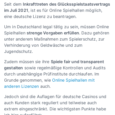
Seit dem
Inkrafttreten des Glücksspielstaatsvertrags
im Juli 2021
, ist es für Online Spielhallen möglich,
eine deutsche Lizenz zu beantragen.
Um in Deutschland legal tätig zu sein, müssen Online
Spielhallen
strenge Vorgaben erfüllen
. Dazu gehören
unter anderem Maßnahmen zum Spielerschutz, zur
Verhinderung von Geldwäsche und zum
Jugendschutz.
Zudem müssen sie ihre
Spiele fair und transparent
gestalten
sowie regelmäßige Kontrollen und Audits
durch unabhängige Prüfinstitute durchlaufen. Im
Grunde genommen, wie
Online Spielhallen mit
anderen Lizenzen
auch.
Jedoch sind die Auflagen für deutsche Casinos und
auch Kunden stark reguliert und teilweise auch
extrem eingeschränkt. Die wichtigsten Punkte habe