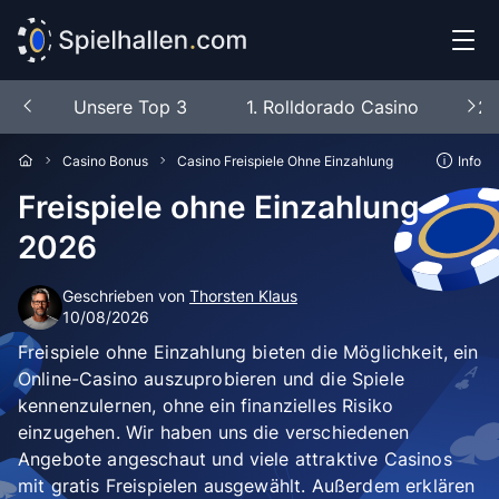
ng?
Unsere Top 3
1. Rolldorado Casino
2.
Casino Bonus
Casino Freispiele Ohne Einzahlung
Info
Freispiele ohne Einzahlung
2026
Geschrieben von
Thorsten Klaus
10/08/2026
Freispiele ohne Einzahlung bieten die Möglichkeit, ein
Online-Casino auszuprobieren und die Spiele
kennenzulernen, ohne ein finanzielles Risiko
einzugehen. Wir haben uns die verschiedenen
Angebote angeschaut und viele attraktive Casinos
mit gratis Freispielen ausgewählt. Außerdem erklären