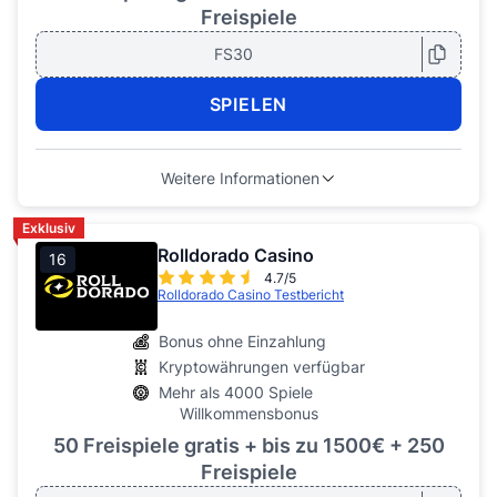
Freispiele
FS30
SPIELEN
Weitere Informationen
Exklusiv
Rolldorado Casino
16
4.7/5
Rolldorado Casino Testbericht
Bonus ohne Einzahlung
Kryptowährungen verfügbar
Mehr als 4000 Spiele
Willkommensbonus
50 Freispiele gratis + bis zu 1500€ + 250
Freispiele