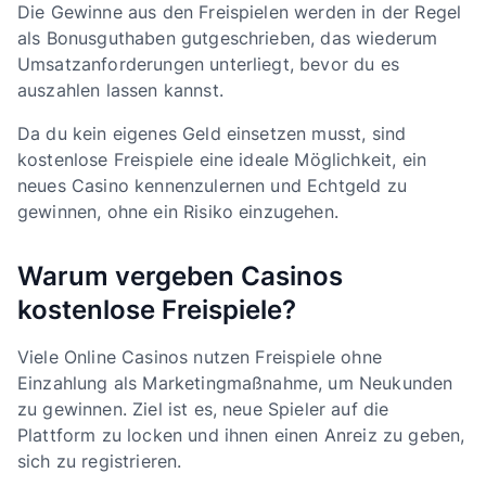
Die Gewinne aus den Freispielen werden in der Regel
als Bonusguthaben gutgeschrieben, das wiederum
Umsatzanforderungen unterliegt, bevor du es
auszahlen lassen kannst.
Da du kein eigenes Geld einsetzen musst, sind
kostenlose Freispiele eine ideale Möglichkeit, ein
neues Casino kennenzulernen und Echtgeld zu
gewinnen, ohne ein Risiko einzugehen.
Warum vergeben Casinos
kostenlose Freispiele?
Viele Online Casinos nutzen Freispiele ohne
Einzahlung als Marketingmaßnahme, um Neukunden
zu gewinnen. Ziel ist es, neue Spieler auf die
Plattform zu locken und ihnen einen Anreiz zu geben,
sich zu registrieren.