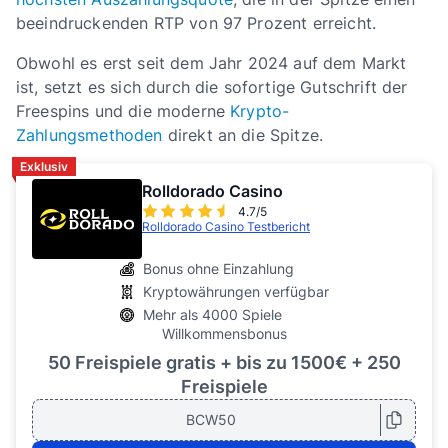
beeindruckenden RTP von 97 Prozent erreicht.
Obwohl es erst seit dem Jahr 2024 auf dem Markt
ist, setzt es sich durch die sofortige Gutschrift der
Freespins und die moderne
Krypto-
Zahlungsmethoden
direkt an die Spitze.
Exklusiv
Rolldorado Casino
4.7/5
Rolldorado Casino Testbericht
Bonus ohne Einzahlung
Kryptowährungen verfügbar
Mehr als 4000 Spiele
Willkommensbonus
50 Freispiele gratis + bis zu 1500€ + 250
Freispiele
BCW50