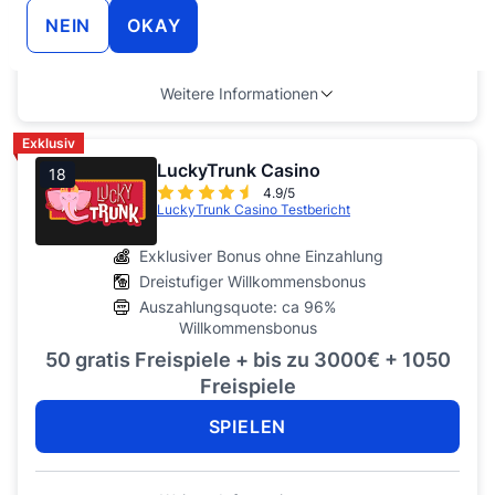
SPIELEN
NEIN
OKAY
Weitere Informationen
Exklusiv
LuckyTrunk Casino
18
4.9/5
LuckyTrunk Casino Testbericht
Exklusiver Bonus ohne Einzahlung
Dreistufiger Willkommensbonus
Auszahlungsquote: ca 96%
Willkommensbonus
50 gratis Freispiele + bis zu 3000€ + 1050
Freispiele
SPIELEN