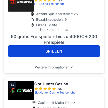
5/5
N1 Casino Testbericht
Anzahl Spielehersteller: 26
Bezahlmethoden: 9
Lizenz: Malta
Neukundenbonus
50 gratis Freispiele + bis zu 4000€ + 200
Freispiele
SPIELEN
Weitere Informationen
SlotHunter Casino
14
5/5
SlotHunter Casino Testbericht
Casino mit Malta Lizenz