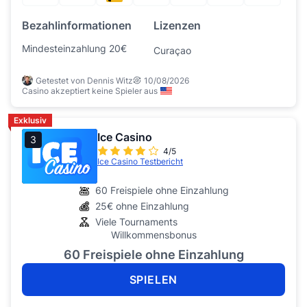
Bezahlinformationen
Lizenzen
Mindesteinzahlung 20€
Curaçao
Getestet von Dennis Witz
10/08/2026
Casino akzeptiert keine Spieler aus
Exklusiv
Ice Casino
3
4/5
Ice Casino Testbericht
60 Freispiele ohne Einzahlung
25€ ohne Einzahlung
Viele Tournaments
Willkommensbonus
60 Freispiele ohne Einzahlung
SPIELEN