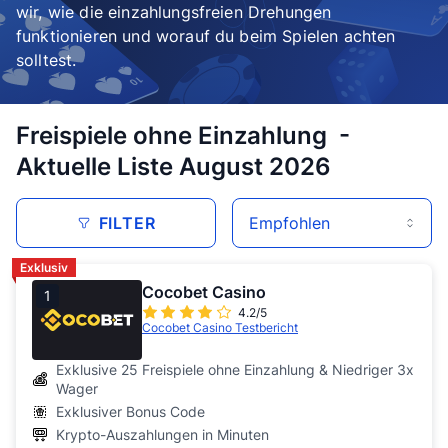
wir, wie die einzahlungsfreien Drehungen
funktionieren und worauf du beim Spielen achten
solltest.
Freispiele ohne Einzahlung -
Aktuelle Liste August 2026
FILTER
Exklusiv
Cocobet Casino
1
4.2/5
Cocobet Casino Testbericht
Exklusive 25 Freispiele ohne Einzahlung & Niedriger 3x
Wager
Exklusiver Bonus Code
Krypto-Auszahlungen in Minuten