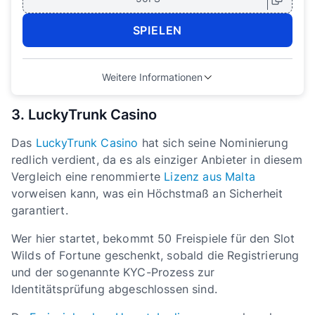
SPIELEN
Weitere Informationen
3. LuckyTrunk Casino
Das
LuckyTrunk Casino
hat sich seine Nominierung
redlich verdient, da es als einziger Anbieter in diesem
Vergleich eine renommierte
Lizenz aus Malta
vorweisen kann, was ein Höchstmaß an Sicherheit
garantiert.
Wer hier startet, bekommt 50 Freispiele für den Slot
Wilds of Fortune geschenkt, sobald die Registrierung
und der sogenannte KYC-Prozess zur
Identitätsprüfung abgeschlossen sind.