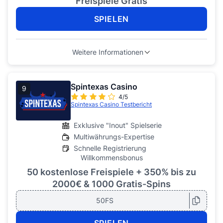
Freispiele Gratis
SPIELEN
Weitere Informationen
Spintexas Casino
9
4/5
Spintexas Casino Testbericht
Exklusive "Inout" Spielserie
Multiwährungs-Expertise
Schnelle Registrierung
Willkommensbonus
50 kostenlose Freispiele + 350% bis zu
2000€ & 1000 Gratis-Spins
50FS