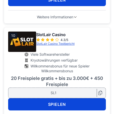
SPIELEN
Weitere Informationen
SlotLair Casino
10
4.3/5
SlotLair Casino Testbericht
Viele Softwarehersteller
Kryotowährungen verfügbar
Willkommensbonus für neue Spieler
Willkommensbonus
20 Freispiele gratis + bis zu 3.000€ + 450
Freispiele
SL1
SPIELEN