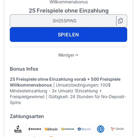
Willkommensbonus
25 Freispiele ohne Einzahlung
SH25SPINS
SPIELEN
Weniger
Bonus Infos
25 Freispiele ohne Einzahlung vorab + 500 Freispiele
Willkommensbonus
| Umsatzbedingungen: 100$
Mindesteinzahlung - 3x Umsatz (Einzahlung +
Freispielgewinne) | Gültigkeit: 24 Stunden für No-Deposit-
Spins
Zahlungsarten