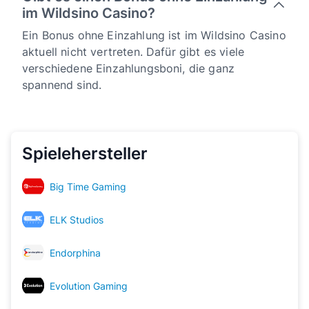
im Wildsino Casino?
Ein Bonus ohne Einzahlung ist im Wildsino Casino
aktuell nicht vertreten. Dafür gibt es viele
verschiedene Einzahlungsboni, die ganz
spannend sind.
Spielehersteller
Big Time Gaming
ELK Studios
Endorphina
Evolution Gaming