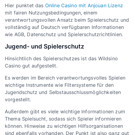
Hier punktet das
Online Casino mit Anjouan Lizenz
mit fairen Nutzungsbedingungen, einem
verantwortungsvollen Ansatz beim Spielerschutz und
vollständig auf Deutsch verfügbaren Informationen
wie AGB, Datenschutz und Spielerschutzrichtlinien.
Jugend- und Spielerschutz
Hinsichtlich des Spielerschutzes ist das Wildsino
Casino gut aufgestellt.
Es werden im Bereich verantwortungsvolles Spielen
wichtige Instrumente wie Filtersysteme für den
Jugendschutz und Selbstausschlussmöglichkeiten
vorgestellt.
Außerdem gibt es viele wichtige Informationen zum
Thema Spielsucht, sodass sich Spieler informieren
können. Hinweise zu wichtigen Hilfsorganisationen
sind ebenfalls vorhanden. Der Punkt ist also ganz gut