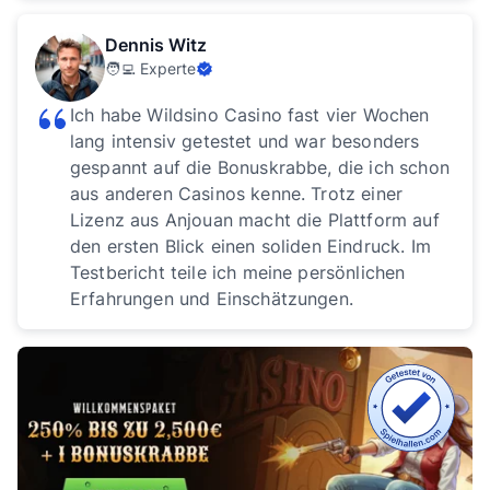
Dennis Witz
🧑‍💻 Experte
Ich habe Wildsino Casino fast vier Wochen
lang intensiv getestet und war besonders
gespannt auf die Bonuskrabbe, die ich schon
aus anderen Casinos kenne. Trotz einer
Lizenz aus Anjouan macht die Plattform auf
den ersten Blick einen soliden Eindruck. Im
Testbericht teile ich meine persönlichen
Erfahrungen und Einschätzungen.