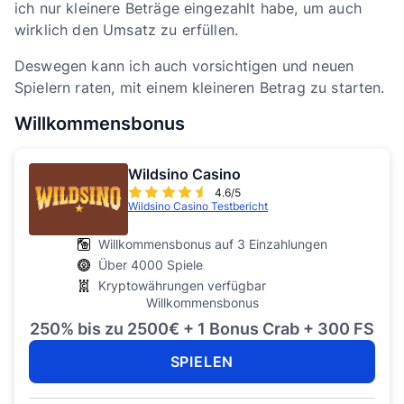
ich nur kleinere Beträge eingezahlt habe, um auch
wirklich den Umsatz zu erfüllen.
Deswegen kann ich auch vorsichtigen und neuen
Spielern raten, mit einem kleineren Betrag zu starten.
Willkommensbonus
Wildsino Casino
4.6/5
Wildsino Casino Testbericht
Willkommensbonus auf 3 Einzahlungen
Über 4000 Spiele
Kryptowährungen verfügbar
Willkommensbonus
250% bis zu 2500€ + 1 Bonus Crab + 300 FS
SPIELEN