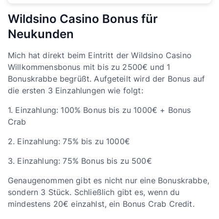
Wildsino Casino Bonus für
Neukunden
Mich hat direkt beim Eintritt der Wildsino Casino
Willkommensbonus mit bis zu 2500€ und 1
Bonuskrabbe begrüßt. Aufgeteilt wird der Bonus auf
die ersten 3 Einzahlungen wie folgt:
1. Einzahlung: 100% Bonus bis zu 1000€ + Bonus
Crab
2. Einzahlung: 75% bis zu 1000€
3. Einzahlung: 75% Bonus bis zu 500€
Genaugenommen gibt es nicht nur eine Bonuskrabbe,
sondern 3 Stück. Schließlich gibt es, wenn du
mindestens 20€ einzahlst, ein Bonus Crab Credit.