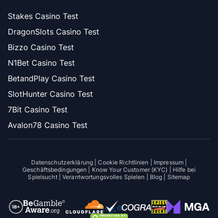
Stakes Casino Test
DragonSlots Casino Test
Bizzo Casino Test
N1Bet Casino Test
BetandPlay Casino Test
SlotHunter Casino Test
7Bit Casino Test
Avalon78 Casino Test
Datenschutzerklärung
|
Cookie Richtlinien
|
Impressum
|
Geschäftsbedingungen
|
Know Your Customer (KYC)
|
Hilfe bei
Spielsucht
|
Verantwortungsvolles Spielen
|
Blog
|
Sitemap