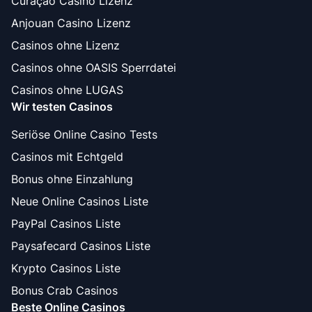
Curaçao Casino Lizenz
Anjouan Casino Lizenz
Casinos ohne Lizenz
Casinos ohne OASIS Sperrdatei
Casinos ohne LUGAS
Wir testen Casinos
Seriöse Online Casino Tests
Casinos mit Echtgeld
Bonus ohne Einzahlung
Neue Online Casinos Liste
PayPal Casinos Liste
Paysafecard Casinos Liste
Krypto Casinos Liste
Bonus Crab Casinos
Beste Online Casinos