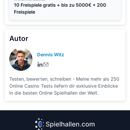
10 Freispiele gratis + bis zu 5000€ + 200
Freispiele
Autor
Dennis Witz
Testen, bewerten, schreiben - Meine mehr als 250
Online Casino Tests liefern dir exklusive Einblicke
in die besten Online Spielhallen der Welt.