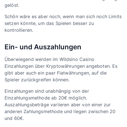
gelöst.
Schön wäre es aber noch, wenn man sich noch Limits
setzen könnte, um das Spielen besser zu
kontrollieren.
Ein- und Auszahlungen
Überwiegend werden im Wildsino Casino
Einzahlungen über Kryptowährungen angeboten. Es
gibt aber auch ein paar Fiatwährungen, auf die
Spieler zurückgreifen können.
Einzahlungen sind unabhängig von der
Einzahlungsmethode ab 20€ möglich.
Auszahlungsbeträge variieren aber von einer zur
anderen Zahlungsmethode und liegen zwischen 20
und 60€.