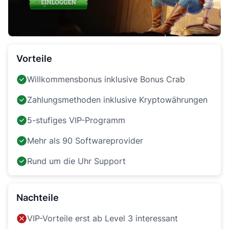
Vorteile
Willkommensbonus inklusive Bonus Crab
Zahlungsmethoden inklusive Kryptowährungen
5-stufiges VIP-Programm
Mehr als 90 Softwareprovider
Rund um die Uhr Support
Nachteile
VIP-Vorteile erst ab Level 3 interessant