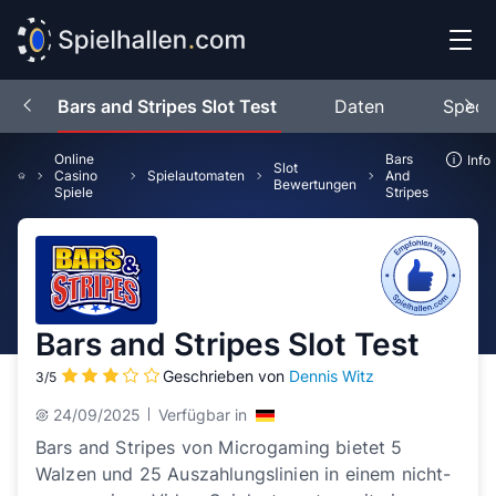
Bars and Stripes Slot Test
Daten
Speci
Online
Bars
Info
Slot
Casino
Spielautomaten
And
Bewertungen
Spiele
Stripes
Bars and Stripes Slot Test
Geschrieben von
Dennis Witz
3/5
24/09/2025
Verfügbar in
Bars and Stripes von Microgaming bietet 5
Walzen und 25 Auszahlungslinien in einem nicht-