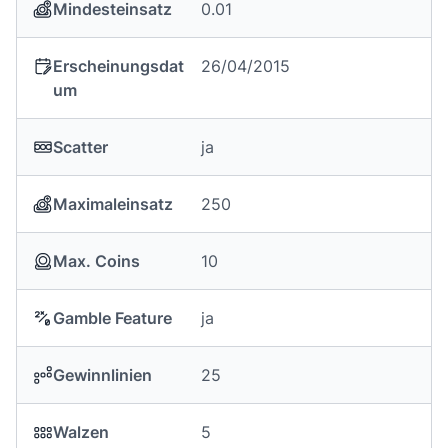
Mindesteinsatz
0.01
Erscheinungsdat
26/04/2015
um
Scatter
ja
Maximaleinsatz
250
Max. Coins
10
Gamble Feature
ja
Gewinnlinien
25
Walzen
5