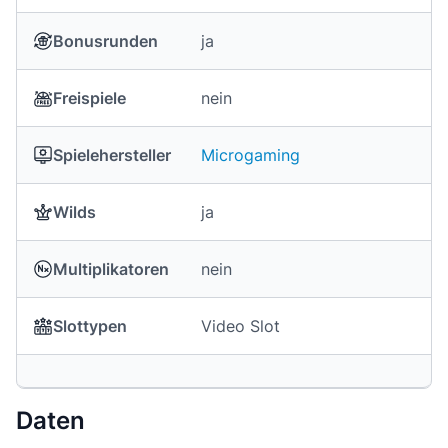
Bonusrunden
ja
Freispiele
nein
Spielehersteller
Microgaming
Wilds
ja
Multiplikatoren
nein
Slottypen
Video Slot
Daten