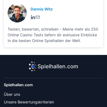
Dennis Witz
Testen, bewerten, schreiben - Meine mehr als 250
Online Casino Tests liefern dir exklusive Einblicke
in die besten Online Spielhallen der Welt.
Spielhallen.com
Über uns
Unsere Bewertungskriterien