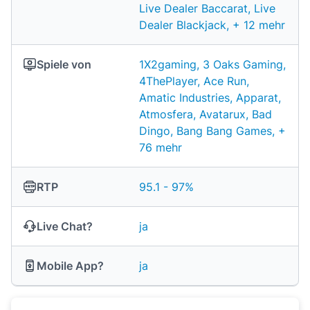
Live Dealer Baccarat, Live
Dealer Blackjack, + 12 mehr
Spiele von
1X2gaming, 3 Oaks Gaming,
4ThePlayer, Ace Run,
Amatic Industries, Apparat,
Atmosfera, Avatarux, Bad
Dingo, Bang Bang Games, +
76 mehr
RTP
95.1 - 97%
Live Chat?
ja
Mobile App?
ja