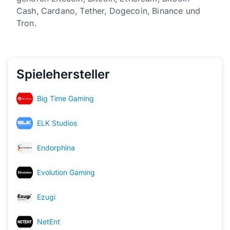
Cash, Cardano, Tether, Dogecoin, Binance und
Tron.
Spielehersteller
Big Time Gaming
ELK Studios
Endorphina
Evolution Gaming
Ezugi
NetEnt