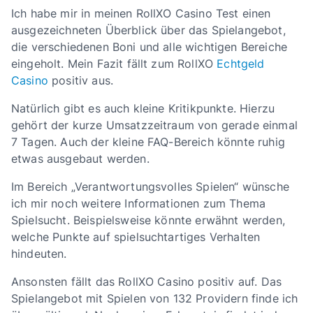
Ich habe mir in meinen RollXO Casino Test einen
ausgezeichneten Überblick über das Spielangebot,
die verschiedenen Boni und alle wichtigen Bereiche
eingeholt. Mein Fazit fällt zum RollXO
Echtgeld
Casino
positiv aus.
Natürlich gibt es auch kleine Kritikpunkte. Hierzu
gehört der kurze Umsatzzeitraum von gerade einmal
7 Tagen. Auch der kleine FAQ-Bereich könnte ruhig
etwas ausgebaut werden.
Im Bereich „Verantwortungsvolles Spielen“ wünsche
ich mir noch weitere Informationen zum Thema
Spielsucht. Beispielsweise könnte erwähnt werden,
welche Punkte auf spielsuchtartiges Verhalten
hindeuten.
Ansonsten fällt das RollXO Casino positiv auf. Das
Spielangebot mit Spielen von 132 Providern finde ich