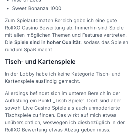
Sweet Bonanza 1000
Zum Spielautomaten Bereich gebe ich eine gute
RollXO Casino Bewertung ab. Immerhin sind Spiele
mit allen möglichen Themen und Features vertreten.
Die
Spiele sind in hoher Qualität
, sodass das Spielen
rundum Spaß macht.
Tisch- und Kartenspiele
In der Lobby habe ich keine Kategorie Tisch- und
Kartenspiele ausfindig gemacht.
Allerdings befindet sich im unteren Bereich in der
Auflistung ein Punkt „Tisch Spiele“. Dort sind aber
sowohl Live Casino Spiele als auch unmoderierte
Tischspiele zu finden. Das wirkt auf mich etwas
unübersichtlich, weswegen ich diesbezüglich in der
RollXO Bewertung etwas Abzug geben muss.