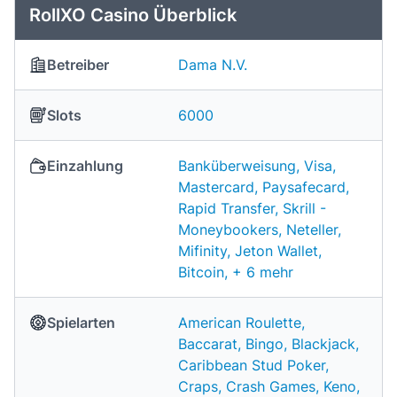
RollXO Casino Überblick
Betreiber
Dama N.V.
Slots
6000
Einzahlung
Banküberweisung, Visa,
Mastercard, Paysafecard,
Rapid Transfer, Skrill -
Moneybookers, Neteller,
Mifinity, Jeton Wallet,
Bitcoin, + 6 mehr
Spielarten
American Roulette,
Baccarat, Bingo, Blackjack,
Caribbean Stud Poker,
Craps, Crash Games, Keno,