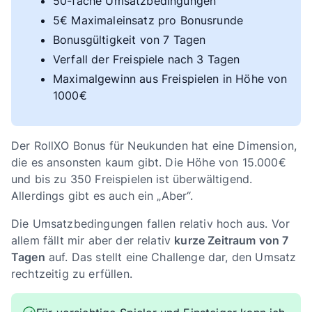
50-fache Umsatzbedingungen
5€ Maximaleinsatz pro Bonusrunde
Bonusgültigkeit von 7 Tagen
Verfall der Freispiele nach 3 Tagen
Maximalgewinn aus Freispielen in Höhe von
1000€
Der RollXO Bonus für Neukunden hat eine Dimension,
die es ansonsten kaum gibt. Die Höhe von 15.000€
und bis zu 350 Freispielen ist überwältigend.
Allerdings gibt es auch ein „Aber“.
Die Umsatzbedingungen fallen relativ hoch aus. Vor
allem fällt mir aber der relativ
kurze Zeitraum von 7
Tagen
auf. Das stellt eine Challenge dar, den Umsatz
rechtzeitig zu erfüllen.