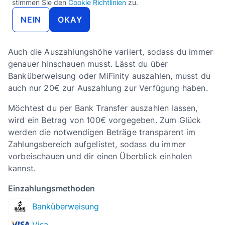
stimmen Sie den
Cookie Richtlinien
zu.
MiFinity einzahlen möchtest. Bei Zahlungsmethoden
NEIN
OKAY
über UTORG wird eine Mindesteinzahlung von 25€
vorgegeben.
Auch die Auszahlungshöhe variiert, sodass du immer
genauer hinschauen musst. Lässt du über
Banküberweisung oder MiFinity auszahlen, musst du
auch nur 20€ zur Auszahlung zur Verfügung haben.
Möchtest du per Bank Transfer auszahlen lassen,
wird ein Betrag von 100€ vorgegeben. Zum Glück
werden die notwendigen Beträge transparent im
Zahlungsbereich aufgelistet, sodass du immer
vorbeischauen und dir einen Überblick einholen
kannst.
Einzahlungsmethoden
Banküberweisung
Visa