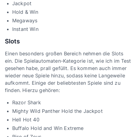
Jackpot
Hold & Win
Megaways
Instant Win
Slots
Einen besonders großen Bereich nehmen die Slots
ein. Die Spielautomaten-Kategorie ist, wie ich im Test
gesehen habe, prall gefüllt. Es kommen auch immer
wieder neue Spiele hinzu, sodass keine Langeweile
aufkommt. Einige der beliebtesten Spiele sind zu
finden. Hierzu gehören:
Razor Shark
Mighty Wild Panther Hold the Jackpot
Hell Hot 40
Buffalo Hold and Win Extreme
Rise of Zeus