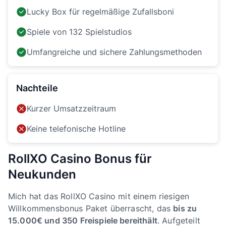
Lucky Box für regelmäßige Zufallsboni
Spiele von 132 Spielstudios
Umfangreiche und sichere Zahlungsmethoden
Nachteile
Kurzer Umsatzzeitraum
Keine telefonische Hotline
RollXO Casino Bonus für
Neukunden
Mich hat das RollXO Casino mit einem riesigen
Willkommensbonus Paket überrascht, das
bis zu
15.000€ und 350 Freispiele bereithält
. Aufgeteilt