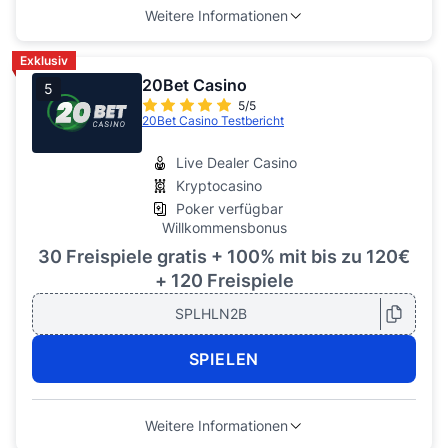
Weitere Informationen
Exklusiv
20Bet Casino
5
5/5
20Bet Casino Testbericht
Live Dealer Casino
Kryptocasino
Poker verfügbar
Willkommensbonus
30 Freispiele gratis + 100% mit bis zu 120€
+ 120 Freispiele
SPLHLN2B
SPIELEN
Weitere Informationen