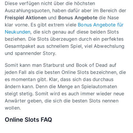
Diese verfügen nicht über die höchsten
Auszahlungsquoten, haben dafür aber im Bereich der
Freispiel Aktionen
und
Bonus Angebote
die Nase
klar vorne. Es gibt extrem viele
Bonus Angebote für
Neukunden
, die sich genau auf diese beiden Slots
beziehen. Die Slots überzeugen durch ein perfektes
Gesamtpaket aus schnellem Spiel, viel Abwechslung
und spannender Story.
Somit kann man Starburst und Book of Dead auf
jeden Fall als die besten Online Slots bezeichnen, die
es momentan gibt. Klar, dass sich das durchaus
ändern kann. Denn die Menge an Spielautomaten
steigt stetig. Somit wird es auch immer wieder neue
Anwärter geben, die sich die besten Slots nennen
wollen.
Online Slots FAQ