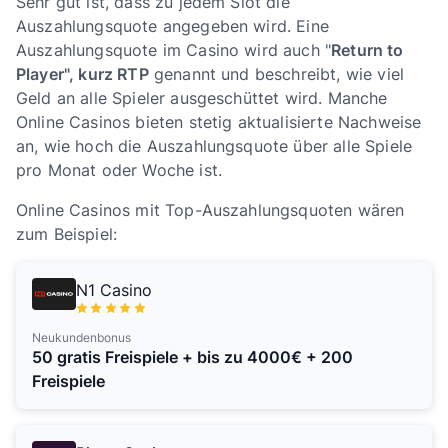
Sehr gut ist, dass zu jedem Slot die
Auszahlungsquote angegeben wird. Eine
Auszahlungsquote im Casino wird auch "
Return to
Player", kurz RTP
genannt und beschreibt, wie viel
Geld an alle Spieler ausgeschüttet wird. Manche
Online Casinos bieten stetig aktualisierte Nachweise
an, wie hoch die Auszahlungsquote über alle Spiele
pro Monat oder Woche ist.
Online Casinos mit Top-Auszahlungsquoten wären
zum Beispiel:
N1 Casino
Neukundenbonus
50 gratis Freispiele + bis zu 4000€ + 200
Freispiele