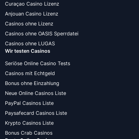
Curaçao Casino Lizenz
Anjouan Casino Lizenz
Casinos ohne Lizenz
Casinos ohne OASIS Sperrdatei
Casinos ohne LUGAS
Wir testen Casinos
Seriöse Online Casino Tests
Casinos mit Echtgeld
Bonus ohne Einzahlung
Neue Online Casinos Liste
PayPal Casinos Liste
Paysafecard Casinos Liste
Krypto Casinos Liste
Bonus Crab Casinos