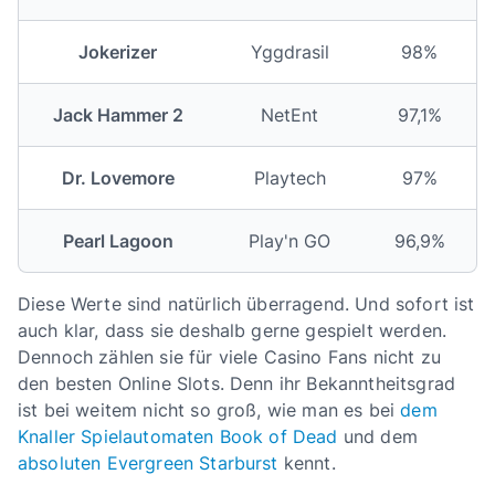
Jokerizer
Yggdrasil
98%
Jack Hammer 2
NetEnt
97,1%
Dr. Lovemore
Playtech
97%
Pearl Lagoon
Play'n GO
96,9%
Diese Werte sind natürlich überragend. Und sofort ist
auch klar, dass sie deshalb gerne gespielt werden.
Dennoch zählen sie für viele Casino Fans nicht zu
den besten Online Slots. Denn ihr Bekanntheitsgrad
ist bei weitem nicht so groß, wie man es bei
dem
Knaller Spielautomaten Book of Dead
und dem
absoluten Evergreen Starburst
kennt.