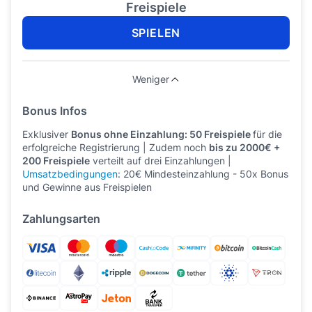
Freispiele
SPIELEN
Weniger
Bonus Infos
Exklusiver
Bonus ohne Einzahlung:
50 Freispiele
für die
erfolgreiche Registrierung | Zudem noch
bis zu 2000€ +
200 Freispiele
verteilt auf drei Einzahlungen |
Umsatzbedingungen
: 20€ Mindesteinzahlung - 50x Bonus
und Gewinne aus Freispielen
Zahlungsarten