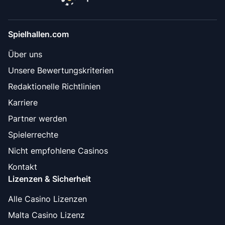
Spielhallen.com
Über uns
Unsere Bewertungskriterien
Redaktionelle Richtlinien
Karriere
Partner werden
Spielerrechte
Nicht empfohlene Casinos
Kontakt
Lizenzen & Sicherheit
Alle Casino Lizenzen
Malta Casino Lizenz