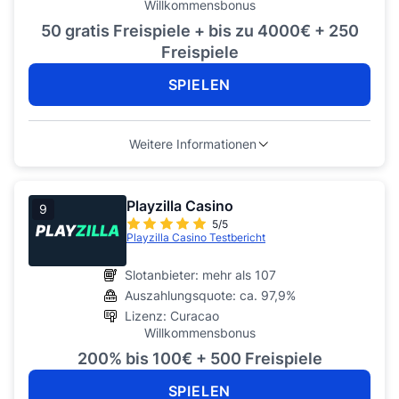
Willkommensbonus
50 gratis Freispiele + bis zu 4000€ + 250
Freispiele
SPIELEN
Weitere Informationen
Playzilla Casino
9
5/5
Playzilla Casino Testbericht
Slotanbieter: mehr als 107
Auszahlungsquote: ca. 97,9%
Lizenz: Curacao
Willkommensbonus
200% bis 100€ + 500 Freispiele
SPIELEN