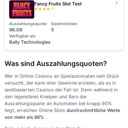
Fancy Fruits Slot Test
Auszahlungsquote
Gewinnlinien
96.09
5
Verfügbar als
Bally Technologies
Was sind Auszahlungsquoten?
Wer in Online Casinos an Spielautomaten sein Glück
versucht, der kann eher Gewinne erzielen, als es in
landbasierten Casinos der Fall ist. Denn während in
den legendären Kneipen und Bars die
Auszahlungsquote an Automaten bei knapp 90%
liegt, erreichen Online Slots
durchschnittliche Werte
von mehr als 96%
.