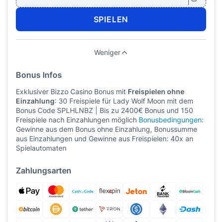
SPIELEN
Weniger
Bonus Infos
Exklusiver Bizzo Casino Bonus mit
Freispielen ohne
Einzahlung
: 30 Freispiele für Lady Wolf Moon mit dem
Bonus Code SPLHLNBZ | Bis zu 2400€ Bonus und 150
Freispiele nach Einzahlungen möglich
Bonusbedingungen
:
Gewinne aus dem Bonus ohne Einzahlung, Bonussumme
aus Einzahlungen und Gewinne aus Freispielen: 40x an
Spielautomaten
Zahlungsarten