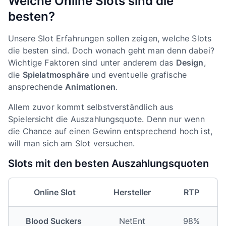
Welche Online Slots sind die
besten?
Unsere Slot Erfahrungen sollen zeigen, welche Slots
die besten sind. Doch wonach geht man denn dabei?
Wichtige Faktoren sind unter anderem das
Design
,
die
Spielatmosphäre
und eventuelle grafische
ansprechende
Animationen
.
Allem zuvor kommt selbstverständlich aus
Spielersicht die Auszahlungsquote. Denn nur wenn
die Chance auf einen Gewinn entsprechend hoch ist,
will man sich am Slot versuchen.
Slots mit den besten Auszahlungsquoten
Online Slot
Hersteller
RTP
Blood Suckers
NetEnt
98%