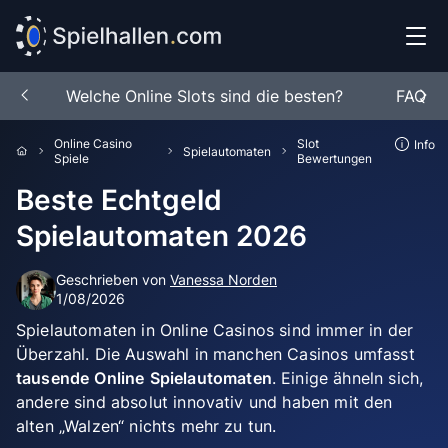
en?
Welche Online Slots sind die besten?
FAQ
Online Casino
Slot
Info
Spielautomaten
Spiele
Bewertungen
Beste Echtgeld
Spielautomaten 2026
Geschrieben von
Vanessa Norden
1/08/2026
Spielautomaten in Online Casinos sind immer in der
Überzahl. Die Auswahl in manchen Casinos umfasst
tausende
Online
Spielautomaten
. Einige ähneln sich,
andere sind absolut innovativ und haben mit den
alten „Walzen“ nichts mehr zu tun.