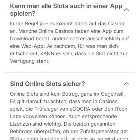
Kann man alle Slots auch in einer App
spielen?
In der Regel ja – es kommt dabei auf das Casino
an. Manche Online Casinos haben eine App zum
Download bereit, andere setzen ausschließlich auf
eine Web-App. Je nachdem, für was man sich
entscheidet, KANN es sein, dass ein Slot nicht zur
Verfügung steht.
Sind Online Slots sicher?
Online Slots sind kein Betrug, ganz im Gegenteil.
Es gilt darauf zu achten, dass man in Casinos
spielt, die Prüfsiegel von eCOGRA oder den iTech
Labs vorweisen können. Auch entsprechende
Lizenzen sind wichtig. Die beiden genannten
Behörden überprüfen, ob der Zufallsgenerator der
Slots richtig funktioniert. Ist dem so, so wird auch