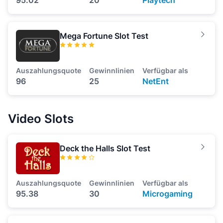
95.02
20
Playtech
Mega Fortune Slot Test
Auszahlungsquote
Gewinnlinien
Verfügbar als
96
25
NetEnt
Video Slots
Deck the Halls Slot Test
Auszahlungsquote
Gewinnlinien
Verfügbar als
95.38
30
Microgaming