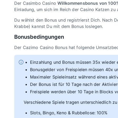
Der Casimbo Casino
Willkommensbonus von 100% 
Einladung, um sich im Reich der Casino Katzen zu
Du wählst den Bonus und registrierst Dich. Nach D
Krabbe) kannst Du mit dem Bonus loslegen.
Bonusbedingungen
Der Cazimo Casino Bonus hat folgende Umsatzbe
Einzahlung und Bonus müssen 35x wieder 
Bonusgelder von Freispielen müssen 40x 
Maximaler Spieleinsatz während eines akti
Der Bonus ist für 10 Tage nach der Aktivier
Freispiele werden über 10 Tage in Blocks vo
Verschiedene Spiele tragen unterschiedlich z
Slots, Bingo, Keno & Rubbellose: 100%