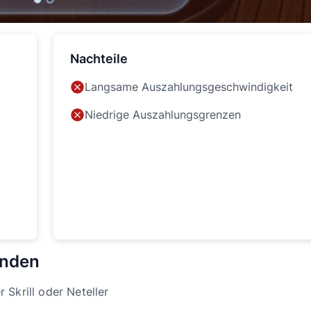
Nachteile
Langsame Auszahlungsgeschwindigkeit
Niedrige Auszahlungsgrenzen
unden
 Skrill oder Neteller