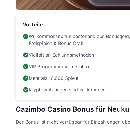
Vorteile
Willkommensbonus bestehend aus Bonusgeld,
Freispielen & Bonus Crab
Vielfalt an Zahlungsmethoden
VIP Programm mit 5 Stufen
Mehr als 10.000 Spiele
Kryptowährungen sind willkommen
Cazimbo Casino Bonus für Neuk
Der Bonus ist nicht verfügbar für Einzahlungen über