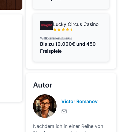
Lucky Circus Casino
Willkommensbonus
Bis zu 10.000€ und 450
Freispiele
Autor
Victor Romanov
Nachdem ich in einer Reihe von