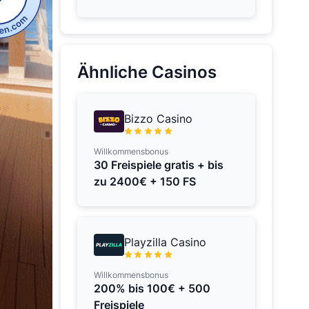
Ähnliche Casinos
Bizzo Casino
Willkommensbonus
30 Freispiele gratis + bis
zu 2400€ + 150 FS
Playzilla Casino
Willkommensbonus
200% bis 100€ + 500
Freispiele