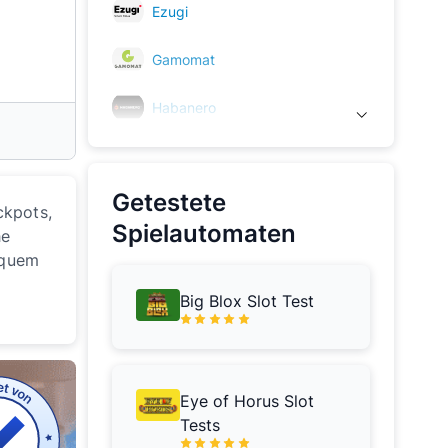
Ezugi
Gamomat
Habanero
Getestete
ckpots,
Spielautomaten
he
equem
Big Blox Slot Test
Eye of Horus Slot
Tests