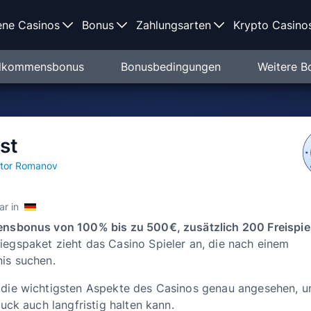
ne Casinos
Bonus
Zahlungsarten
Krypto Casino
llkommensbonus
Bonusbedingungen
Weitere 
st
ctor Romanov
ar in
nsbonus von 100% bis zu 500€, zusätzlich 200 Freispie
tiegspaket zieht das Casino Spieler an, die nach einem
is suchen.
 die wichtigsten Aspekte des Casinos genau angesehen, 
uck auch langfristig halten kann.