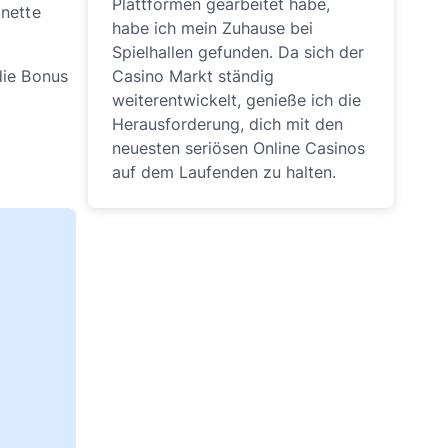
Plattformen gearbeitet habe,
 nette
habe ich mein Zuhause bei
Spielhallen gefunden. Da sich der
Casino Markt ständig
die Bonus
weiterentwickelt, genieße ich die
Herausforderung, dich mit den
neuesten seriösen Online Casinos
auf dem Laufenden zu halten.