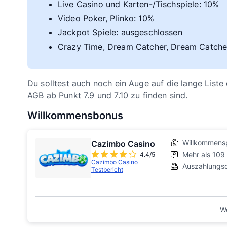
Live Casino und Karten-/Tischspiele: 10%
Video Poker, Plinko: 10%
Jackpot Spiele: ausgeschlossen
Crazy Time, Dream Catcher, Dream Catcher
Du solltest auch noch ein Auge auf die lange List
AGB ab Punkt 7.9 und 7.10 zu finden sind.
Willkommensbonus
Willkommensp
Cazimbo Casino
Mehr als 109 
4.4/5
Cazimbo Casino
Auszahlungsq
Testbericht
We