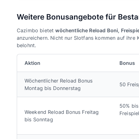
Weitere Bonusangebote für Best
Cazimbo bietet
wöchentliche Reload Boni, Freisp
anzureichern. Nicht nur Slotfans kommen auf ihre 
belohnt.
Aktion
Bonus
Wöchentlicher Reload Bonus
50 Freis
Montag bis Donnerstag
50% bis
Weekend Reload Bonus Freitag
Freispie
bis Sonntag