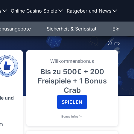
s
Online Casino Spiele
Ratgeber und News
Bonusangebote
Sicherheit & Seriosität
Ein- und
Info
Willkommensbonus
Bis zu 500€ + 200
Freispiele + 1 Bonus
Crab
le und
SPIELEN
Bonus Infos
um