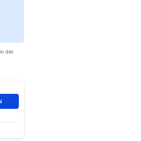
in der
N