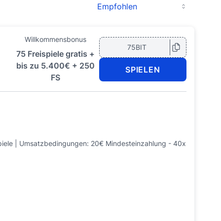
Willkommensbonus
75BIT
75 Freispiele gratis +
bis zu 5.400€ + 250
SPIELEN
FS
piele | Umsatzbedingungen: 20€ Mindesteinzahlung - 40x