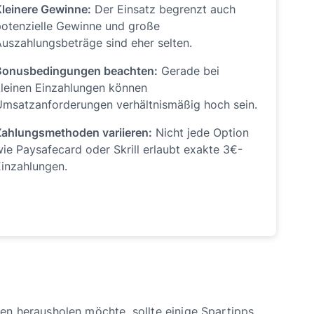
Kleinere Gewinne:
Der Einsatz begrenzt auch
potenzielle Gewinne und große
uszahlungsbeträge sind eher selten.
Bonusbedingungen beachten:
Gerade bei
kleinen Einzahlungen können
Umsatzanforderungen verhältnismäßig hoch sein.
Zahlungsmethoden variieren:
Nicht jede Option
ie Paysafecard oder Skrill erlaubt exakte 3€-
inzahlungen.
n herausholen möchte, sollte einige Spartipps