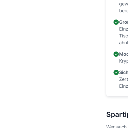
gew
bere
Gro
Einz
Tisc
ähnl
Mod
Kryp
Sich
Zer
Ein
Sparti
Wer auch 