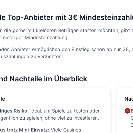
le Top-Anbieter mit 3€ Mindesteinzah
er, die gerne mit kleineren Beträgen starten möchten, gibt 
 niedriger Mindesteinzahlung.
nden Anbieter ermöglichen den Einstieg schon ab nur 3€,
Auszahlungen zu verzichten:
nd Nachteile im Überblick
ile
Nac
riges Risiko:
Ideal, um Spiele zu testen oder
gentlich zu spielen, ohne viel zu investieren.
3
us trotz Mini-Einsatz:
Viele Casinos