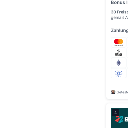
Bonus I
30 Freis
gemäß 
Zahlun
Getest
4