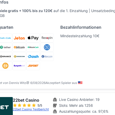
nfos
piele gratis + 100% bis zu 120€
auf die 1. Einzahlung | Umsatzbedin
AGB
gsarten
Bezahlinformationen
Mindesteinzahlung 10€
et von Dennis Witz
6/08/2026
Akzeptiert Spieler aus
Live Casino Anbieter: 19
22bet Casino
Slots: Mehr als 1256
5/5
22bet Casino Testbericht
Auszahlungsquote: ca. 97,6%