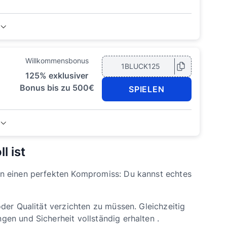
Willkommensbonus
1BLUCK125
125% exklusiver
Bonus bis zu 500€
SPIELEN
l ist
en einen perfekten Kompromiss: Du kannst echtes
oder Qualität verzichten zu müssen. Gleichzeitig
gen und Sicherheit vollständig erhalten .