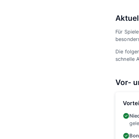
Aktuel
Für Spiel
besonders
Die folge
schnelle 
Vor- u
Vorte
Nied
gele
Bon