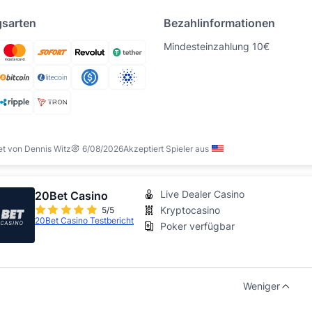
gsarten
Bezahlinformationen
Mindesteinzahlung 10€
et von Dennis Witz
6/08/2026
Akzeptiert Spieler aus
Live Dealer Casino
20Bet Casino
Kryptocasino
5/5
20Bet Casino Testbericht
Poker verfügbar
Weniger