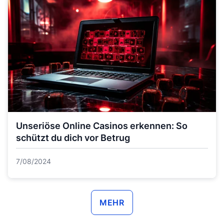
Unseriöse Online Casinos erkennen: So
schützt du dich vor Betrug
7/08/2024
MEHR