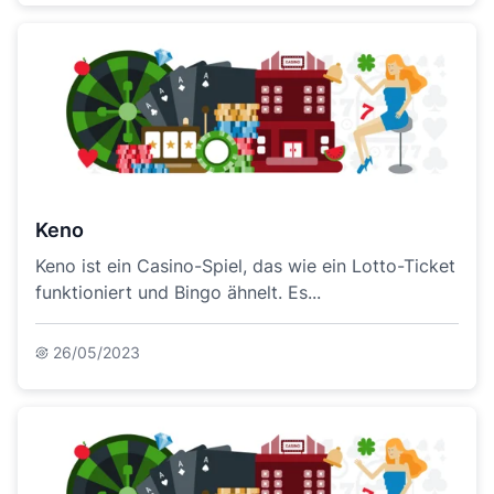
Keno
Keno ist ein Casino-Spiel, das wie ein Lotto-Ticket
funktioniert und Bingo ähnelt. Es...
26/05/2023