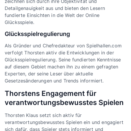
zeichnen sich durch ihre Objektivität und
Detailgenauigkeit aus und bieten den Lesern
fundierte Einsichten in die Welt der Online
Glücksspiele.
Glücksspielregulierung
Als Gründer und Chefredakteur von Spielhallen.com
verfolgt Thorsten aktiv die Entwicklungen in der
Glücksspielregulierung. Seine fundierten Kenntnisse
auf diesem Gebiet machen ihn zu einem gefragten
Experten, der seine Leser über aktuelle
Gesetzesänderungen und Trends informiert.
Thorstens Engagement für
verantwortungsbewusstes Spielen
Thorsten Klaus setzt sich aktiv für
verantwortungsbewusstes Spielen ein und engagiert
sich dafür, dass Spieler stets informiert und