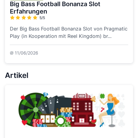
Big Bass Football Bonanza Slot
Erfahrungen
5/5
Der Big Bass Football Bonanza Slot von Pragmatic
Play (in Kooperation mit Reel Kingdom) br...
11/06/2026
Artikel