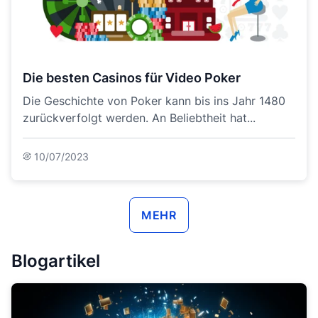
Die besten Casinos für Video Poker
Die Geschichte von Poker kann bis ins Jahr 1480
zurückverfolgt werden. An Beliebtheit hat...
10/07/2023
MEHR
Blogartikel