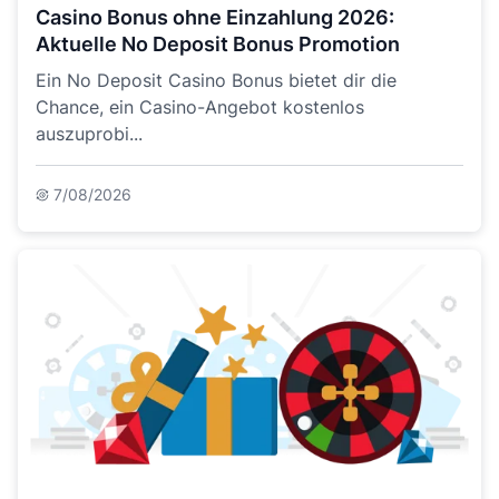
Casino Bonus ohne Einzahlung 2026:
Aktuelle No Deposit Bonus Promotion
Ein No Deposit Casino Bonus bietet dir die
Chance, ein Casino-Angebot kostenlos
auszuprobi...
7/08/2026