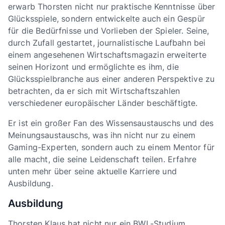
erwarb Thorsten nicht nur praktische Kenntnisse über
Glücksspiele, sondern entwickelte auch ein Gespür
für die Bedürfnisse und Vorlieben der Spieler. Seine,
durch Zufall gestartet, journalistische Laufbahn bei
einem angesehenen Wirtschaftsmagazin erweiterte
seinen Horizont und ermöglichte es ihm, die
Glücksspielbranche aus einer anderen Perspektive zu
betrachten, da er sich mit Wirtschaftszahlen
verschiedener europäischer Länder beschäftigte.
Er ist ein großer Fan des Wissensaustauschs und des
Meinungsaustauschs, was ihn nicht nur zu einem
Gaming-Experten, sondern auch zu einem Mentor für
alle macht, die seine Leidenschaft teilen. Erfahre
unten mehr über seine aktuelle Karriere und
Ausbildung.
Ausbildung
Thorsten Klaus hat nicht nur ein BWL-Studium