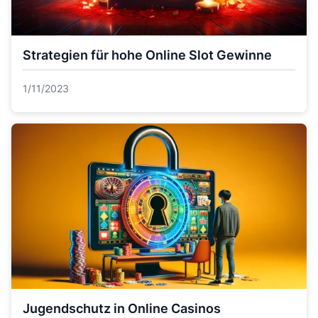
Strategien für hohe Online Slot Gewinne
1/11/2023
Jugendschutz in Online Casinos