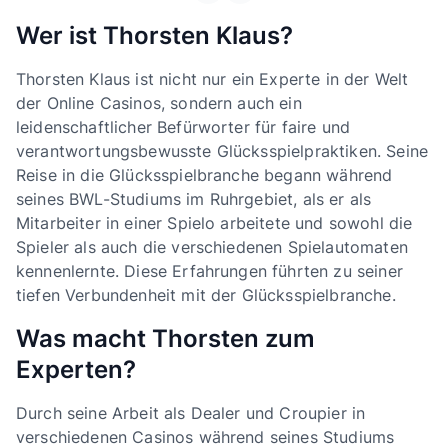
Wer ist Thorsten Klaus?
Thorsten Klaus ist nicht nur ein Experte in der Welt
der Online Casinos, sondern auch ein
leidenschaftlicher Befürworter für faire und
verantwortungsbewusste Glücksspielpraktiken. Seine
Reise in die Glücksspielbranche begann während
seines BWL-Studiums im Ruhrgebiet, als er als
Mitarbeiter in einer Spielo arbeitete und sowohl die
Spieler als auch die verschiedenen Spielautomaten
kennenlernte. Diese Erfahrungen führten zu seiner
tiefen Verbundenheit mit der Glücksspielbranche.
Was macht Thorsten zum
Experten?
Durch seine Arbeit als Dealer und Croupier in
verschiedenen Casinos während seines Studiums