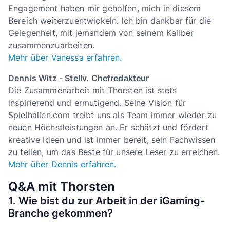
Engagement haben mir geholfen, mich in diesem
Bereich weiterzuentwickeln. Ich bin dankbar für die
Gelegenheit, mit jemandem von seinem Kaliber
zusammenzuarbeiten.
Mehr über Vanessa erfahren.
Dennis Witz - Stellv. Chefredakteur
Die Zusammenarbeit mit Thorsten ist stets
inspirierend und ermutigend. Seine Vision für
Spielhallen.com treibt uns als Team immer wieder zu
neuen Höchstleistungen an. Er schätzt und fördert
kreative Ideen und ist immer bereit, sein Fachwissen
zu teilen, um das Beste für unsere Leser zu erreichen.
Mehr über Dennis erfahren.
Q&A mit Thorsten
1. Wie bist du zur Arbeit in der iGaming-
Branche gekommen?