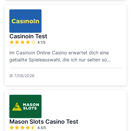
Casinoin Test
4.1/5
Im Casinoin Online Casino erwartet dich eine
geballte Spieleauswahl, die ich nur selten so...
7/08/2026
Mason Slots Casino Test
4.5/5