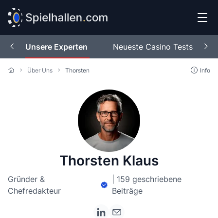
Unsere Experten
Neueste Casino Tests
Über Uns
Thorsten
Info
Thorsten Klaus
Gründer &
| 159 geschriebene
Chefredakteur
Beiträge