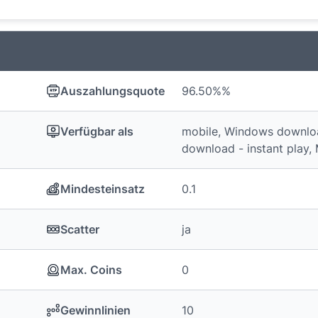
Auszahlungsquote
96.50%%
Verfügbar als
mobile, Windows downlo
download - instant play,
Mindesteinsatz
0.1
Scatter
ja
Max. Coins
0
Gewinnlinien
10