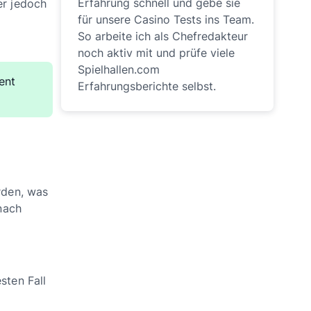
Erfahrung schnell und gebe sie
er jedoch
für unsere Casino Tests ins Team.
So arbeite ich als Chefredakteur
noch aktiv mit und prüfe viele
Spielhallen.com
ent
Erfahrungsberichte selbst.
rden, was
 nach
sten Fall