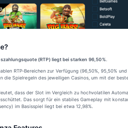
te?
szahlungsquote (RTP) liegt bei starken 96,50%
.
ariablen RTP-Bereichen zur Verfügung (96,50%, 95,50% und
in die Spielregeln des jeweiligen Casinos, um mit der bes
eutet, dass der Slot im Vergleich zu hochvolatilen Autom
schüttet. Das sorgt für ein stabiles Gameplay mit konst
uency) im Basisspiel liegt bei etwa 12,98%.
anza Features