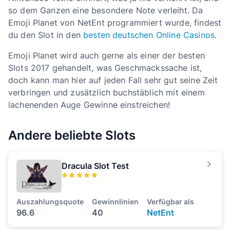
so dem Ganzen eine besondere Note verleiht. Da
Emoji Planet von NetEnt programmiert wurde, findest
du den Slot in den
besten deutschen Online Casinos
.
Emoji Planet wird auch gerne als einer der besten
Slots 2017 gehandelt, was Geschmackssache ist,
doch kann man hier auf jeden Fall sehr gut seine Zeit
verbringen und zusätzlich buchstäblich mit einem
lachenenden Auge Gewinne einstreichen!
Andere beliebte Slots
Dracula Slot Test
Auszahlungsquote
Gewinnlinien
Verfügbar als
96.6
40
NetEnt