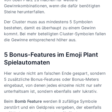
Gewinnkombinationen, wenn die dafür benötigten
Steine herunterfallen.
Der Cluster muss aus mindestens 5 Symbolen
bestehen, damit es überhaupt zu einem Gewinn
kommt. Bei mehr beteiligten Cluster-Symbolen fallen
die Gewinne entsprechend höher aus.
5 Bonus-Features im Emoji Plant
Spielautomaten
Hier wurde nicht am falschen Ende gespart, sondern
5 zusätzliche Bonus-Features oder Bonus-Meters
eingebaut, von denen jedes einzelne nicht nur sehr
unterhaltsam ist, sondern ebenfalls sehr lukrativ.
Beim
Bomb Feature
werden 8 zufällige Symbole
zerstört und ein Geldpreis vergeben, der ebenfalls