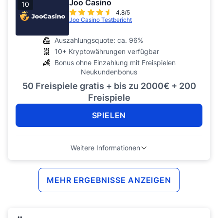
Joo Casino
10
4.8/5
Joo Casino Testbericht
Auszahlungsquote: ca. 96%
10+ Kryptowährungen verfügbar
Bonus ohne Einzahlung mit Freispielen
Neukundenbonus
50 Freispiele gratis + bis zu 2000€ + 200
Freispiele
SPIELEN
Weitere Informationen
MEHR ERGEBNISSE ANZEIGEN