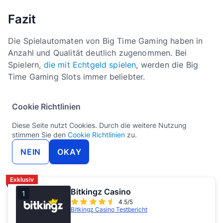
Fazit
Die Spielautomaten von Big Time Gaming haben in
Anzahl und Qualität deutlich zugenommen. Bei
Spielern,
die mit Echtgeld spielen
, werden die Big
Time Gaming Slots immer beliebter.
Wer die Möglichkeit hat, diese Spielautomaten
Cookie Richtlinien
auszutesten, sollte dies unbedingt tun, denn jeder
Slot ist ein kleines Juwel für sich, das hoffentlich
Diese Seite nutzt Cookies. Durch die weitere Nutzung
mehr und mehr Online-Casinos für sich entdecken.
stimmen Sie den
Cookie Richtlinien
zu.
NEIN
OKAY
Alle Big Time Gaming Casinos
Exklusiv
Bitkingz Casino
1
4.5/5
Bitkingz Casino Testbericht