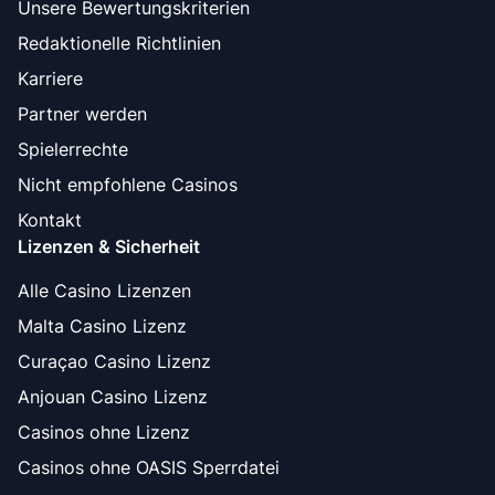
Unsere Bewertungskriterien
Redaktionelle Richtlinien
Karriere
Partner werden
Spielerrechte
Nicht empfohlene Casinos
Kontakt
Lizenzen & Sicherheit
Alle Casino Lizenzen
Malta Casino Lizenz
Curaçao Casino Lizenz
Anjouan Casino Lizenz
Casinos ohne Lizenz
Casinos ohne OASIS Sperrdatei