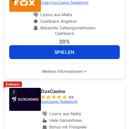
Crazy Fox Casino Testbericht
Lizenz aus Malta
Cashback Angebot
Bekannte Zahlungsmethoden
Cashback
20%
SPIELEN
Weitere Informationen
Exklusiv
DuxCasino
7
5/5
DuxCasino Testbericht
Lizenz aus Malta
Viele Gameshows
Bonus mit Freispiele