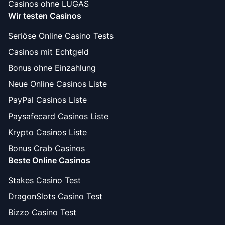
Casinos ohne LUGAS
Wir testen Casinos
Seriöse Online Casino Tests
Casinos mit Echtgeld
Bonus ohne Einzahlung
Neue Online Casinos Liste
PayPal Casinos Liste
Paysafecard Casinos Liste
Krypto Casinos Liste
Bonus Crab Casinos
Beste Online Casinos
Stakes Casino Test
DragonSlots Casino Test
Bizzo Casino Test