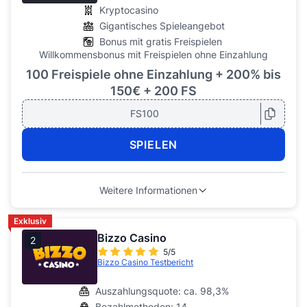
Kryptocasino
Gigantisches Spieleangebot
Bonus mit gratis Freispielen
Willkommensbonus mit Freispielen ohne Einzahlung
100 Freispiele ohne Einzahlung + 200% bis
150€ + 200 FS
FS100
SPIELEN
Weitere Informationen
Exklusiv
Bizzo Casino
2
5/5
Bizzo Casino Testbericht
Auszahlungsquote: ca. 98,3%
Bezahlmethoden: 14