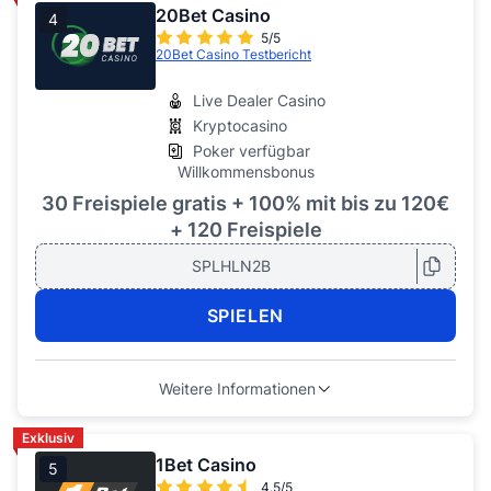
20Bet Casino
4
5/5
20Bet Casino Testbericht
Live Dealer Casino
Kryptocasino
Poker verfügbar
Willkommensbonus
30 Freispiele gratis + 100% mit bis zu 120€
+ 120 Freispiele
SPLHLN2B
SPIELEN
Weitere Informationen
Exklusiv
1Bet Casino
5
4.5/5