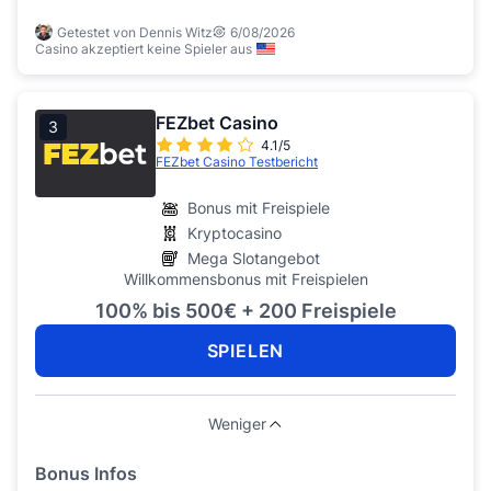
Getestet von Dennis Witz
6/08/2026
Casino akzeptiert keine Spieler aus
FEZbet Casino
3
4.1/5
FEZbet Casino Testbericht
Bonus mit Freispiele
Kryptocasino
Mega Slotangebot
Willkommensbonus mit Freispielen
100% bis 500€ + 200 Freispiele
SPIELEN
Weniger
Bonus Infos