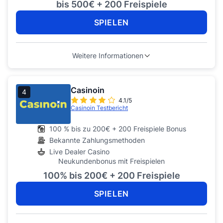
bis 500€ + 200 Freispiele
SPIELEN
Weitere Informationen
Casinoin
4
4.1/5
Casinoin Testbericht
100 % bis zu 200€ + 200 Freispiele Bonus
Bekannte Zahlungsmethoden
Live Dealer Casino
Neukundenbonus mit Freispielen
100% bis 200€ + 200 Freispiele
SPIELEN