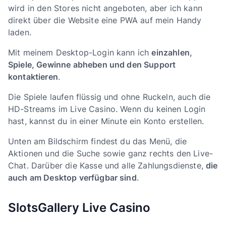
wird in den Stores nicht angeboten, aber ich kann
direkt über die Website eine PWA auf mein Handy
laden.
Mit meinem Desktop-Login kann ich
einzahlen,
Spiele, Gewinne abheben und den Support
kontaktieren
.
Die Spiele laufen flüssig und ohne Ruckeln, auch die
HD-Streams im Live Casino. Wenn du keinen Login
hast, kannst du in einer Minute ein Konto erstellen.
Unten am Bildschirm findest du das Menü, die
Aktionen und die Suche sowie ganz rechts den Live-
Chat. Darüber die Kasse und alle Zahlungsdienste,
die
auch am Desktop verfügbar sind
.
SlotsGallery Live Casino