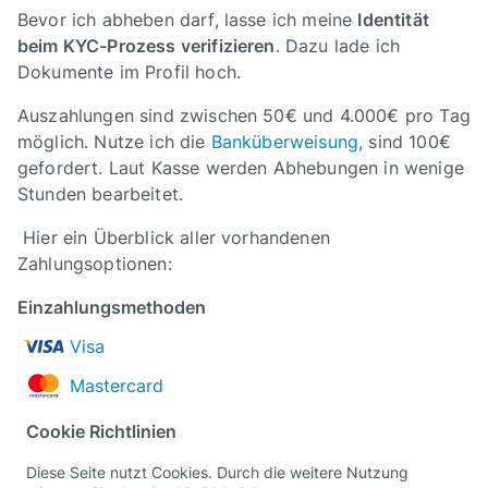
Bevor ich abheben darf, lasse ich meine
Identität
beim KYC-Prozess verifizieren
. Dazu lade ich
Dokumente im Profil hoch.
Auszahlungen sind zwischen 50€ und 4.000€ pro Tag
möglich. Nutze ich die
Banküberweisung
, sind 100€
gefordert. Laut Kasse werden Abhebungen in wenige
Stunden bearbeitet.
Hier ein Überblick aller vorhandenen
Zahlungsoptionen:
Einzahlungsmethoden
Visa
Mastercard
Sofort
Cookie Richtlinien
Auszahlungsmethoden
Diese Seite nutzt Cookies. Durch die weitere Nutzung