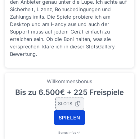
den Anbieter genau unter die Lupe. Ich achte auf
Sicherheit, Lizenz, Bonusbedingungen und
Zahlungslimits. Die Spiele probiere ich am
Desktop und am Handy aus und auch der
Support muss auf jedem Gerät einfach zu
erreichen sein. Ob die Boni halten, was sie
versprechen, kläre ich in dieser SlotsGallery
Bewertung.
Willkommensbonus
Bis zu 6.500€ + 225 Freispiele
SLOTS
SPIELEN
Bonus Infos