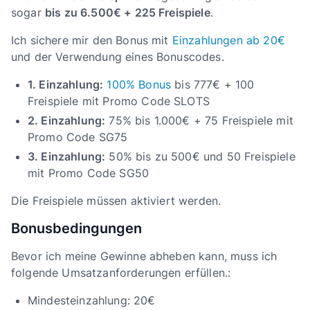
sogar
bis zu 6.500€ + 225 Freispiele
.
Ich sichere mir den Bonus mit
Einzahlungen ab 20€
und der Verwendung eines Bonuscodes.
1. Einzahlung:
100% Bonus
bis 777€ + 100
Freispiele mit Promo Code SLOTS
2. Einzahlung:
75% bis 1.000€ + 75 Freispiele mit
Promo Code SG75
3. Einzahlung:
50% bis zu 500€ und 50 Freispiele
mit Promo Code SG50
Die Freispiele müssen aktiviert werden.
Bonusbedingungen
Bevor ich meine Gewinne abheben kann, muss ich
folgende Umsatzanforderungen erfüllen.:
Mindesteinzahlung: 20€