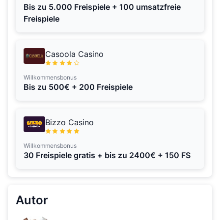
Bis zu 5.000 Freispiele + 100 umsatzfreie
Freispiele
Casoola Casino
Willkommensbonus
Bis zu 500€ + 200 Freispiele
Bizzo Casino
Willkommensbonus
30 Freispiele gratis + bis zu 2400€ + 150 FS
Autor