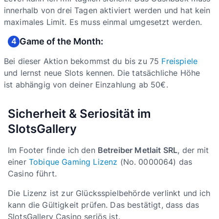
innerhalb von drei Tagen aktiviert werden und hat kein
maximales Limit. Es muss einmal umgesetzt werden.
Game of the Month:
Bei dieser Aktion bekommst du bis zu 75
Freispiele
und lernst neue Slots kennen. Die tatsächliche Höhe
ist abhängig von deiner Einzahlung ab 50€.
Sicherheit & Seriosität im
SlotsGallery
Im Footer finde ich den
Betreiber Metlait SRL
, der mit
einer
Tobique Gaming Lizenz
(No. 0000064) das
Casino führt.
Die Lizenz ist zur Glücksspielbehörde verlinkt und ich
kann die Gültigkeit prüfen. Das bestätigt, dass das
SlotsGallery Casino seriös ist.