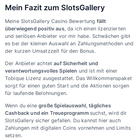
Mein Fazit zum SlotsGallery
Meine SlotsGallery Casino Bewertung
fällt
überwiegend positiv aus
, da ich einen lizenzierten
und seriösen Anbieter vor mir habe. Schwächen gibt
es bei der kleinen Auswahl an Zahlungsmethoden und
der kurzen Umsatzzeit für den Bonus.
Der Anbieter achtet
auf Sicherheit und
verantwortungsvolles Spielen
und ist mit einer
Tobique Lizenz ausgestattet. Das Willkommenspaket
sorgt für einen guten Start und die Aktionen sorgen
für laufende Belohnungen.
Wenn du eine
große Spielauswahl, tägliches
Cashback und ein Treueprogramm
suchst, wird dir
SlotsGallery sicher gefallen. Du kannst hier auch
Zahlungen mit digitalen Coins vornehmen und Limits
setzen.