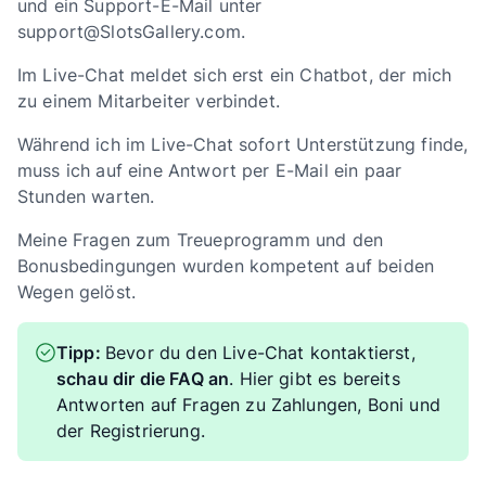
und ein Support-E-Mail unter
support@SlotsGallery.com.
Im Live-Chat meldet sich erst ein Chatbot, der mich
zu einem Mitarbeiter verbindet.
Während ich im Live-Chat sofort Unterstützung finde,
muss ich auf eine Antwort per E-Mail ein paar
Stunden warten.
Meine Fragen zum Treueprogramm und den
Bonusbedingungen wurden kompetent auf beiden
Wegen gelöst.
Tipp:
Bevor du den Live-Chat kontaktierst,
schau dir die FAQ an
. Hier gibt es bereits
Antworten auf Fragen zu Zahlungen, Boni und
der Registrierung.