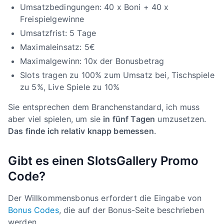
Umsatzbedingungen: 40 x Boni + 40 x
Freispielgewinne
Umsatzfrist: 5 Tage
Maximaleinsatz: 5€
Maximalgewinn: 10x der Bonusbetrag
Slots tragen zu 100% zum Umsatz bei, Tischspiele
zu 5%, Live Spiele zu 10%
Sie entsprechen dem Branchenstandard, ich muss
aber viel spielen, um sie
in fünf Tagen
umzusetzen.
Das finde ich relativ knapp bemessen
.
Gibt es einen SlotsGallery Promo
Code?
Der Willkommensbonus erfordert die Eingabe von
Bonus Codes
, die auf der Bonus-Seite beschrieben
werden.