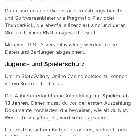
Dafür sorgen auch die bekannten Zahlungsdienste
und Softwareanbieter wie Pragmatic Play oder
Thunderkick, die ebenfalls lizenziert sind und deren
Slots mit einem RNG ausgestattet sind.
Mit einer TLS 1.3 Verschlüsselung werden meine
Daten und Zahlungen abgesichert.
Jugend- und Spielerschutz
Um im SlotsGallery Online Casino spielen zu können,
ist ein Konto erforderlich.
Der Anbieter erlaubt eine Anmeldung
nur Spielern ab
18 Jahren
. Daher musst du vor der ersten Auszahlung
Dokumente hochladen, die beweisen, wie alt du bist.
Wer nicht volljährig ist, wird sofort gesperrt.
Um bestens auf ein Budget zu achten, stehen Limits