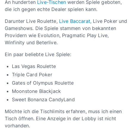
An hunderten
Live-Tischen
werden Spiele geboten,
die ich gegen echte Dealer spielen kann.
Darunter Live Roulette,
Live Baccarat
, Live Poker und
Gameshows. Die Spiele stammen von bekannten
Providern wie Evolution, Pragmatic Play Live,
Winfinity und Beterlive.
Ein paar beliebte Live Spiele:
Las Vegas Roulette
Triple Card Poker
Gates of Olympus Roulette
Moonstone Blackjack
Sweet Bonanza CandyLand
Möchte ich die Tischlimits erfahren, muss ich einen
Tisch öffnen. Eine Anzeige in der Lobby ist nicht
vorhanden.