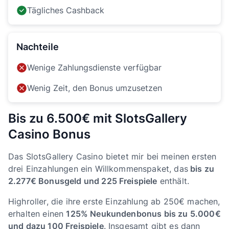
Tägliches Cashback
Nachteile
Wenige Zahlungsdienste verfügbar
Wenig Zeit, den Bonus umzusetzen
Bis zu 6.500€ mit SlotsGallery
Casino Bonus
Das SlotsGallery Casino bietet mir bei meinen ersten
drei Einzahlungen ein Willkommenspaket, das
bis zu
2.277€ Bonusgeld und 225 Freispiele
enthält.
Highroller, die ihre erste Einzahlung ab 250€ machen,
erhalten einen
125% Neukundenbonus bis zu 5.000€
und dazu 100 Freispiele
. Insgesamt gibt es dann