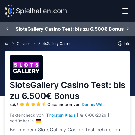
SlotsGallery Casino Test: bis zu 6.500€ Bonus
Casinos
SlotsGallery Casino
Info
SlotsGallery Casino Test: bis
zu 6.500€ Bonus
Geschrieben von
Dennis Witz
4.8/5
Faktencheck von
Thorsten Klaus
6/08/2026
Verfügbar in
Bei meinem SlotsGallery Casino Test nehme ich