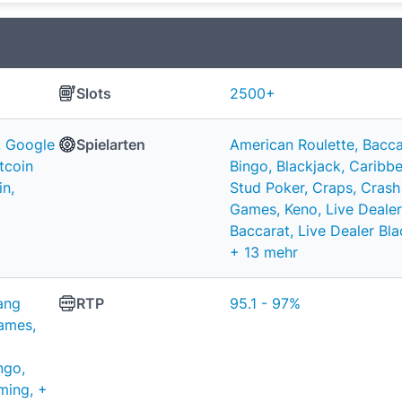
Slots
2500+
, Google
Spielarten
American Roulette, Bacca
itcoin
Bingo, Blackjack, Caribb
in,
Stud Poker, Craps, Crash
Games, Keno, Live Dealer
Baccarat, Live Dealer Bla
+ 13 mehr
ang
RTP
95.1 - 97%
ames,
ngo,
ming, +