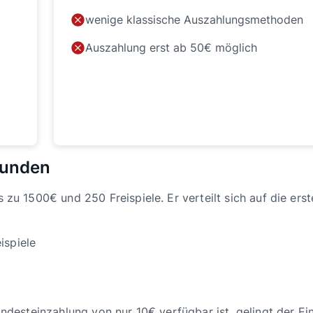
wenige klassische Auszahlungsmethoden
Auszahlung erst ab 50€ möglich
kunden
u 1500€ und 250 Freispiele. Er verteilt sich auf die erst
ispiele
desteinzahlung von nur 10€ verfügbar ist, gelingt der Ei