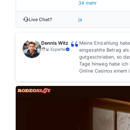
34 mehr
Live Chat?
ja
Dennis Witz
Meine Einzahlung habe
🧑‍💻 Experte
eingezahlte Betrag al
gutgeschrieben, so da
Tage hinweg habe ich 
Online Casinos einem 