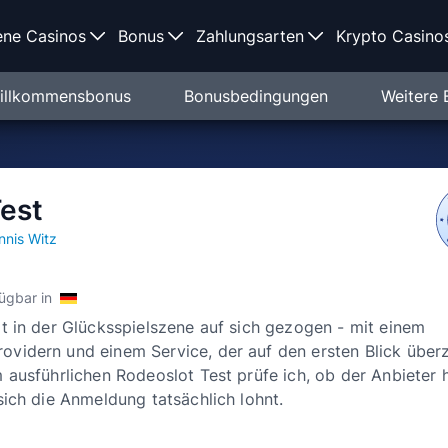
ne Casinos
Bonus
Zahlungsarten
Krypto Casino
Willkommensbonus
Bonusbedingungen
Weitere
est
nnis Witz
ügbar in
it in der Glücksspielszene auf sich gezogen - mit einem
vidern und einem Service, der auf den ersten Blick über
 ausführlichen Rodeoslot Test prüfe ich, ob der Anbieter h
sich die Anmeldung tatsächlich lohnt.