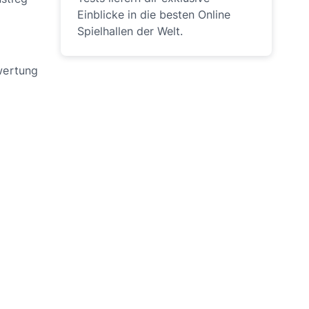
Einblicke in die besten Online
Spielhallen der Welt.
wertung