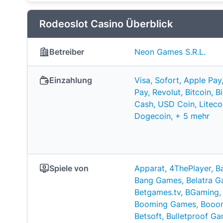
Rodeoslot Casino Überblick
Betreiber
Neon Games S.R.L.
Einzahlung
Visa, Sofort, Apple Pay
Pay, Revolut, Bitcoin, B
Cash, USD Coin, Liteco
Dogecoin, + 5 mehr
Spiele von
Apparat, 4ThePlayer, B
Bang Games, Belatra G
Betgames.tv, BGaming,
Booming Games, Booo
Betsoft, Bulletproof Ga