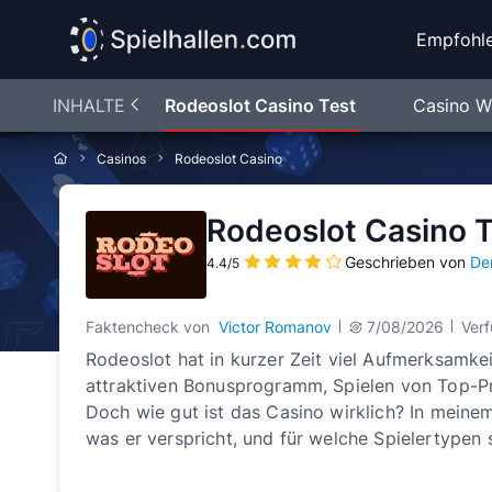
Empfohle
INHALTE
Rodeoslot Casino Test
Casino 
Casinos
Rodeoslot Casino
Rodeoslot Casino T
Geschrieben von
De
4.4/5
Faktencheck von
Victor Romanov
7/08/2026
Verf
Rodeoslot hat in kurzer Zeit viel Aufmerksamke
attraktiven Bonusprogramm, Spielen von Top-Pro
Doch wie gut ist das Casino wirklich? In meinem
was er verspricht, und für welche Spielertypen 