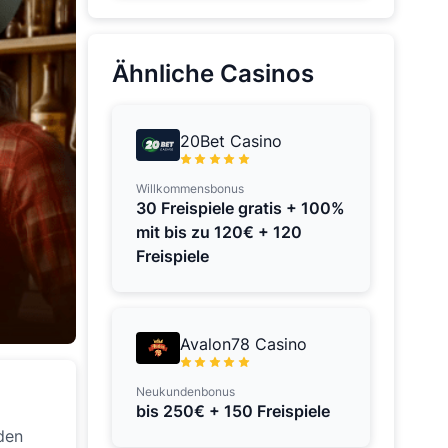
Ähnliche Casinos
20Bet Casino
Willkommensbonus
30 Freispiele gratis + 100%
mit bis zu 120€ + 120
Freispiele
Avalon78 Casino
Neukundenbonus
bis 250€ + 150 Freispiele
den