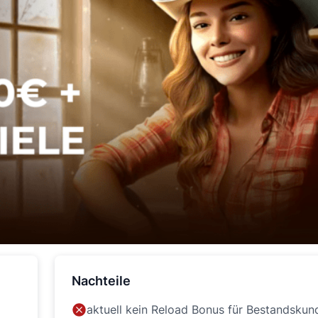
Nachteile
aktuell kein Reload Bonus für Bestandskun