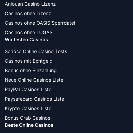
Anjouan Casino Lizenz
Casinos ohne Lizenz
Casinos ohne OASIS Sperrdatei
Casinos ohne LUGAS
Wir testen Casinos
Seriöse Online Casino Tests
Casinos mit Echtgeld
Bonus ohne Einzahlung
Neue Online Casinos Liste
PayPal Casinos Liste
Paysafecard Casinos Liste
Krypto Casinos Liste
Bonus Crab Casinos
Beste Online Casinos