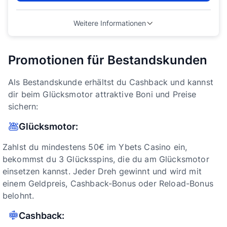
Weitere Informationen
Promotionen für Bestandskunden
Als Bestandskunde erhältst du Cashback und kannst
dir beim Glücksmotor attraktive Boni und Preise
sichern:
Glücksmotor:
Zahlst du mindestens 50€ im Ybets Casino ein,
bekommst du 3 Glücksspins, die du am Glücksmotor
einsetzen kannst. Jeder Dreh gewinnt und wird mit
einem Geldpreis, Cashback-Bonus oder Reload-Bonus
belohnt.
Cashback: