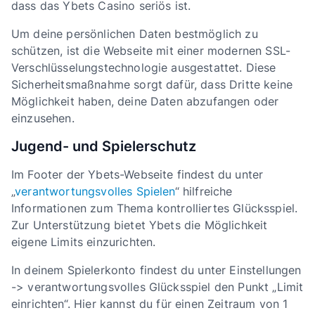
dass das Ybets Casino seriös ist.
Um deine persönlichen Daten bestmöglich zu
schützen, ist die Webseite mit einer modernen SSL-
Verschlüsselungstechnologie ausgestattet. Diese
Sicherheitsmaßnahme sorgt dafür, dass Dritte keine
Möglichkeit haben, deine Daten abzufangen oder
einzusehen.
Jugend- und Spielerschutz
Im Footer der Ybets-Webseite findest du unter
„
verantwortungsvolles Spielen
“ hilfreiche
Informationen zum Thema kontrolliertes Glücksspiel.
Zur Unterstützung bietet Ybets die Möglichkeit
eigene Limits einzurichten.
In deinem Spielerkonto findest du unter Einstellungen
-> verantwortungsvolles Glücksspiel den Punkt „Limit
einrichten“. Hier kannst du für einen Zeitraum von 1