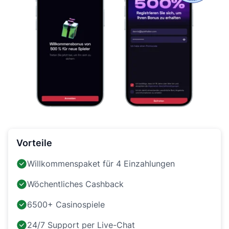
Vorteile
Willkommenspaket für 4 Einzahlungen
Wöchentliches Cashback
6500+ Casinospiele
24/7 Support per Live-Chat