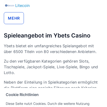
Litecoin
MEHR
Spieleangebot im Ybets Casino
Ybets bietet ein umfangreiches Spielangebot mit
über 6500 Titeln von 80 verschiedenen Anbietern.
Zu den verfügbaren Kategorien gehören Slots,
Tischspiele, Jackpot-Spiele, Live-Spiele, Bingo und
Lotto.
Neben der Einteilung in Spielkategorien ermöglicht
die Plattform eine gezielte Filterung nach Kriterien
wie beliebte Spiele, neue Titel, hoher RTP, hohe
Cookie Richtlinien
Volatilität und Sofortgewinn.
Diese Seite nutzt Cookies. Durch die weitere Nutzung