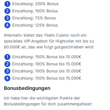
Einzahlung: 200% Bonus
Einzahlung: 100% Bonus
Einzahlung: 75% Bonus
Einzahlung: 125% Bonus
Alternativ bietet das Ybets Casino noch ein
spezielles VIP-Angebot für Highroller mit bis zu
60.000€ an, das wie folgt gutgeschrieben wird:
Einzahlung: 150% Bonus bis 15.000€
Einzahlung: 100% Bonus bis 15.000€
Einzahlung: 100% Bonus bis 15.000€
Einzahlung: 150% Bonus bis 15.000€
Bonusbedingungen
Ich habe hier die wichtigsten Punkte der
Bonusbedingungen für dich zusammengefasst: