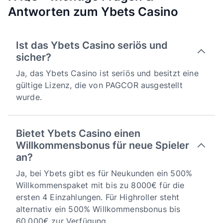
Antworten zum Ybets Casino
Ist das Ybets Casino seriös und
sicher?
Ja, das Ybets Casino ist seriös und besitzt eine
gültige Lizenz, die von PAGCOR ausgestellt
wurde.
Bietet Ybets Casino einen
Willkommensbonus für neue Spieler
an?
Ja, bei Ybets gibt es für Neukunden ein 500%
Willkommenspaket mit bis zu 8000€ für die
ersten 4 Einzahlungen. Für Highroller steht
alternativ ein 500% Willkommensbonus bis
60.000€ zur Verfügung.