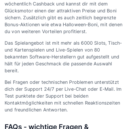
wöchentlich Cashback und kannst dir mit dem
Glücksmotor einen der attraktiven Preise und Boni
sichern. Zusätzlich gibt es auch zeitlich begrenzte
Bonus-Aktionen wie etwa Halloween-Boni, mit denen
du von weiteren Vorteilen profitierst.
Das Spielangebot ist mit mehr als 6000 Slots, Tisch-
und Kartenspielen und Live-Spielen von 80
bekannten Software-Herstellern gut aufgestellt und
hält für jeden Geschmack die passende Auswahl
bereit.
Bei Fragen oder technischen Problemen unterstützt
dich der Support 24/7 per Live-Chat oder E-Mail. Im
Test punktete der Support bei beiden
Kontaktmöglichkeiten mit schnellen Reaktionszeiten
und freundlichen Antworten.
FAQs - wichtige Fragen &