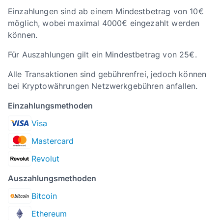
Einzahlungen sind ab einem Mindestbetrag von 10€
möglich, wobei maximal 4000€ eingezahlt werden
können.
Für Auszahlungen gilt ein Mindestbetrag von 25€.
Alle Transaktionen sind gebührenfrei, jedoch können
bei Kryptowährungen Netzwerkgebühren anfallen.
Einzahlungsmethoden
Visa
Mastercard
Revolut
Auszahlungsmethoden
Bitcoin
Ethereum