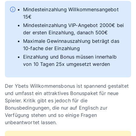
Mindesteinzahlung Willkommensangebot
15€
Mindesteinzahlung VIP-Angebot 2000€ bei
der ersten Einzahlung, danach 500€
Maximale Gewinnauszahlung beträgt das
10-fache der Einzahlung
Einzahlung und Bonus müssen innerhalb
von 10 Tagen 25x umgesetzt werden
Der Ybets Willkommensbonus ist spannend gestaltet
und umfasst ein attraktives Bonuspaket für neue
Spieler. Kritik gibt es jedoch für die
Bonusbedingungen, die nur auf Englisch zur
Verfügung stehen und so einige Fragen
unbeantwortet lassen.