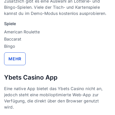
Zusätzlich gibt es eine Auswahl an Lotterie- und
Bingo-Spielen. Viele der Tisch- und Kartenspiele
kannst du im Demo-Modus kostenlos ausprobieren.
Spiele
American Roulette
Baccarat
Bingo
MEHR
Ybets Casino App
Eine native App bietet das Ybets Casino nicht an,
jedoch steht eine mobiloptimierte Web-App zur
Verfügung, die direkt über den Browser genutzt
wird.