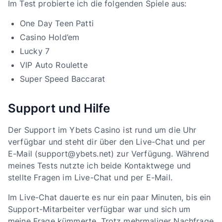
Im Test probierte ich die folgenden Spiele aus:
One Day Teen Patti
Casino Hold’em
Lucky 7
VIP Auto Roulette
Super Speed Baccarat
Support und Hilfe
Der Support im Ybets Casino ist rund um die Uhr
verfügbar und steht dir über den Live-Chat und per
E-Mail (support@ybets.net) zur Verfügung. Während
meines Tests nutzte ich beide Kontaktwege und
stellte Fragen im Live-Chat und per E-Mail.
Im Live-Chat dauerte es nur ein paar Minuten, bis ein
Support-Mitarbeiter verfügbar war und sich um
meine Frage kümmerte. Trotz mehrmaliger Nachfrage