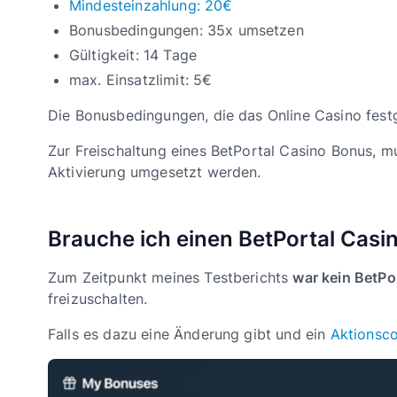
Mindesteinzahlung: 20€
Bonusbedingungen: 35x umsetzen
Gültigkeit: 14 Tage
max. Einsatzlimit: 5€
Die Bonusbedingungen, die das Online Casino festge
Zur Freischaltung eines BetPortal Casino Bonus, 
Aktivierung umgesetzt werden.
Brauche ich einen BetPortal Casi
Zum Zeitpunkt meines Testberichts
war kein BetPo
freizuschalten.
Falls es dazu eine Änderung gibt und ein
Aktionsc