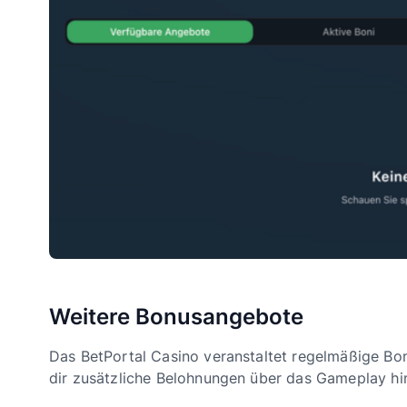
Weitere Bonusangebote
Das BetPortal Casino veranstaltet regelmäßige Bo
dir zusätzliche Belohnungen über das Gameplay hi