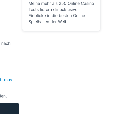
Meine mehr als 250 Online Casino
Tests liefern dir exklusive
Einblicke in die besten Online
Spielhallen der Welt.
n nach
sbonus
den.