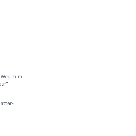
en Weg zum
auf“
atter-