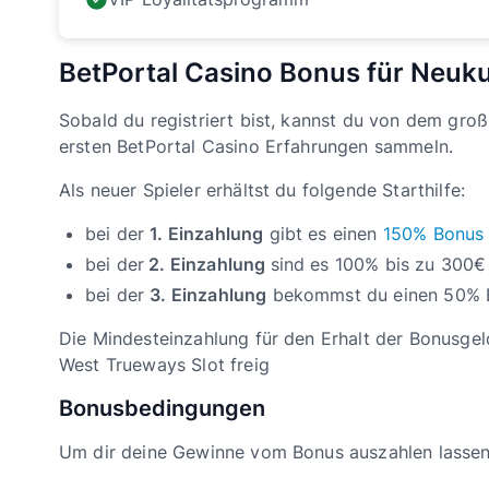
BetPortal Casino Bonus für Neuk
Sobald du registriert bist, kannst du von dem gro
ersten BetPortal Casino Erfahrungen sammeln.
Als neuer Spieler erhältst du folgende Starthilfe:
bei der
1. Einzahlung
gibt es einen
150% Bonus
bei der
2. Einzahlung
sind es 100% bis zu 300€ 
bei der
3. Einzahlung
bekommst du einen 50% B
Die Mindesteinzahlung für den Erhalt der Bonusgeld
West Trueways Slot freig
Bonusbedingungen
Um dir deine Gewinne vom Bonus auszahlen lasse