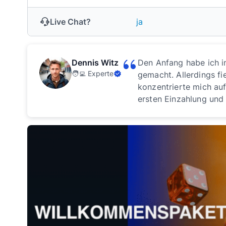
Live Chat?
ja
Dennis Witz
Den Anfang habe ich i
🧑‍💻 Experte
gemacht. Allerdings fi
konzentrierte mich au
ersten Einzahlung und 