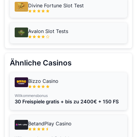
Divine Fortune Slot Test
Avalon Slot Tests
Ähnliche Casinos
Bizzo Casino
Willkommensbonus
30 Freispiele gratis + bis zu 2400€ + 150 FS
BetandPlay Casino