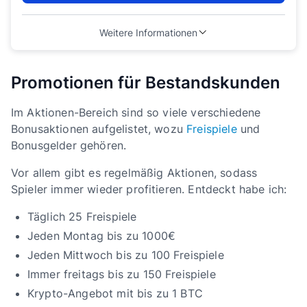
Weitere Informationen
Promotionen für Bestandskunden
Im Aktionen-Bereich sind so viele verschiedene
Bonusaktionen aufgelistet, wozu
Freispiele
und
Bonusgelder gehören.
Vor allem gibt es regelmäßig Aktionen, sodass
Spieler immer wieder profitieren. Entdeckt habe ich:
Täglich 25 Freispiele
Jeden Montag bis zu 1000€
Jeden Mittwoch bis zu 100 Freispiele
Immer freitags bis zu 150 Freispiele
Krypto-Angebot mit bis zu 1 BTC