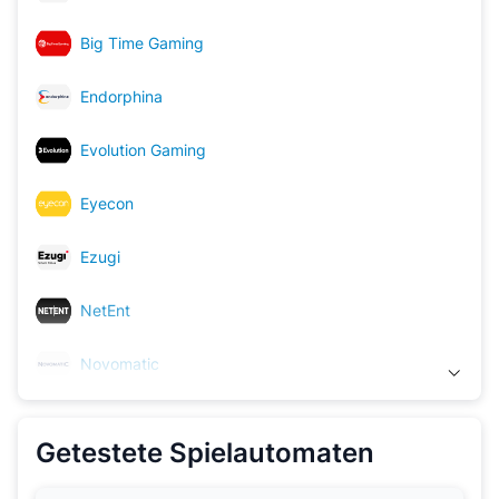
Big Time Gaming
Endorphina
Evolution Gaming
Eyecon
Ezugi
NetEnt
Novomatic
Getestete Spielautomaten