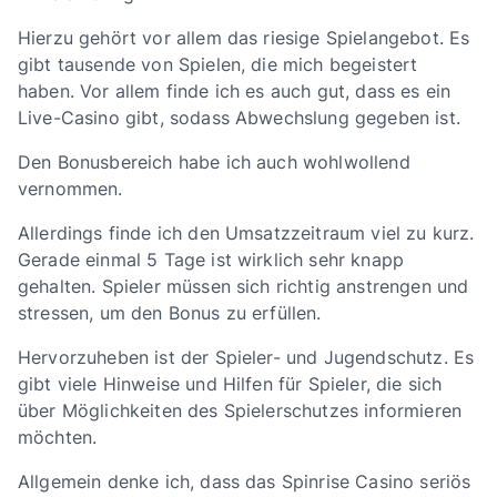
Hierzu gehört vor allem das riesige Spielangebot. Es
gibt tausende von Spielen, die mich begeistert
haben. Vor allem finde ich es auch gut, dass es ein
Live-Casino gibt, sodass Abwechslung gegeben ist.
Den Bonusbereich habe ich auch wohlwollend
vernommen.
Allerdings finde ich den Umsatzzeitraum viel zu kurz.
Gerade einmal 5 Tage ist wirklich sehr knapp
gehalten. Spieler müssen sich richtig anstrengen und
stressen, um den Bonus zu erfüllen.
Hervorzuheben ist der Spieler- und Jugendschutz. Es
gibt viele Hinweise und Hilfen für Spieler, die sich
über Möglichkeiten des Spielerschutzes informieren
möchten.
Allgemein denke ich, dass das Spinrise Casino seriös