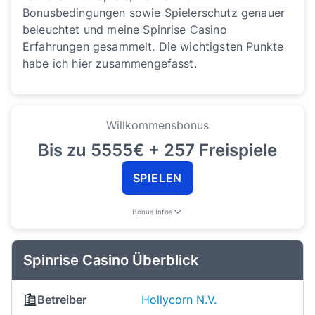
Bonusbedingungen sowie Spielerschutz genauer
beleuchtet und meine Spinrise Casino
Erfahrungen gesammelt. Die wichtigsten Punkte
habe ich hier zusammengefasst.
Willkommensbonus
Bis zu 5555€ + 257 Freispiele
SPIELEN
Bonus Infos
Spinrise Casino Überblick
Betreiber
Hollycorn N.V.