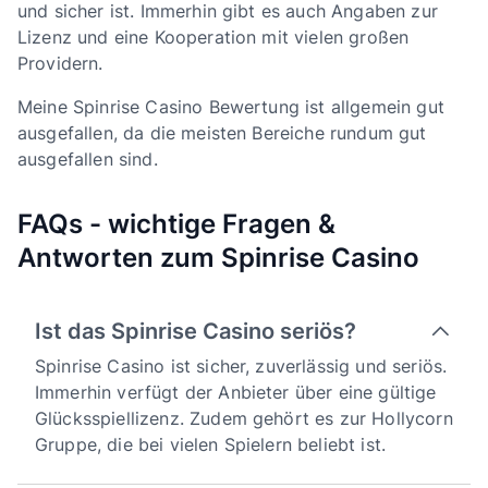
und sicher ist. Immerhin gibt es auch Angaben zur
Lizenz und eine Kooperation mit vielen großen
Providern.
Meine Spinrise Casino Bewertung ist allgemein gut
ausgefallen, da die meisten Bereiche rundum gut
ausgefallen sind.
FAQs - wichtige Fragen &
Antworten zum Spinrise Casino
Ist das Spinrise Casino seriös?
Spinrise Casino ist sicher, zuverlässig und seriös.
Immerhin verfügt der Anbieter über eine gültige
Glücksspiellizenz. Zudem gehört es zur Hollycorn
Gruppe, die bei vielen Spielern beliebt ist.