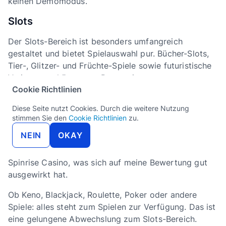
keinen Demomodus.
Slots
Der Slots-Bereich ist besonders umfangreich
gestaltet und bietet Spielauswahl pur. Bücher-Slots,
Tier-, Glitzer- und Früchte-Spiele sowie futuristische
Varianten gehören zum Repertoire.
Cookie Richtlinien
Ich habe unter anderem die Spiele Book of Dead, Big
Diese Seite nutzt Cookies. Durch die weitere Nutzung
Bass Splash und 3 Pots of Egypt gespielt.
stimmen Sie den
Cookie Richtlinien
zu.
Tisch- und Kartenspiele
NEIN
OKAY
Einige Tischspiele gehören auch zum Repertoire im
Spinrise Casino, was sich auf meine Bewertung gut
ausgewirkt hat.
Ob Keno, Blackjack, Roulette, Poker oder andere
Spiele: alles steht zum Spielen zur Verfügung. Das ist
eine gelungene Abwechslung zum Slots-Bereich.