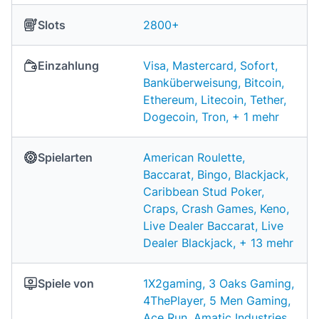
Slots
2800+
Einzahlung
Visa, Mastercard, Sofort,
Banküberweisung, Bitcoin,
Ethereum, Litecoin, Tether,
Dogecoin, Tron, + 1 mehr
Spielarten
American Roulette,
Baccarat, Bingo, Blackjack,
Caribbean Stud Poker,
Craps, Crash Games, Keno,
Live Dealer Baccarat, Live
Dealer Blackjack, + 13 mehr
Spiele von
1X2gaming, 3 Oaks Gaming,
4ThePlayer, 5 Men Gaming,
Ace Run, Amatic Industries,