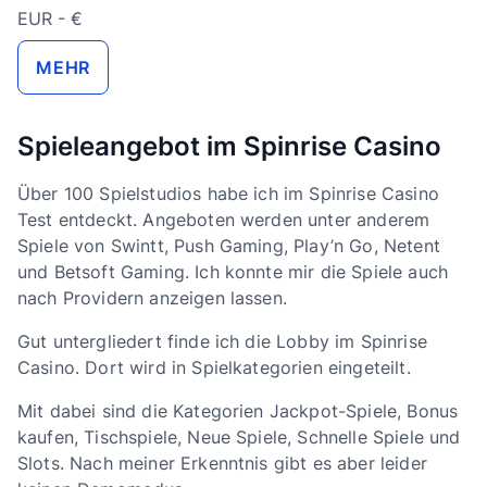
EUR - €
MEHR
Spieleangebot im Spinrise Casino
Über 100 Spielstudios habe ich im Spinrise Casino
Test entdeckt. Angeboten werden unter anderem
Spiele von Swintt, Push Gaming, Play’n Go, Netent
und Betsoft Gaming. Ich konnte mir die Spiele auch
nach Providern anzeigen lassen.
Gut untergliedert finde ich die Lobby im Spinrise
Casino. Dort wird in Spielkategorien eingeteilt.
Mit dabei sind die Kategorien Jackpot-Spiele, Bonus
kaufen, Tischspiele, Neue Spiele, Schnelle Spiele und
Slots. Nach meiner Erkenntnis gibt es aber leider