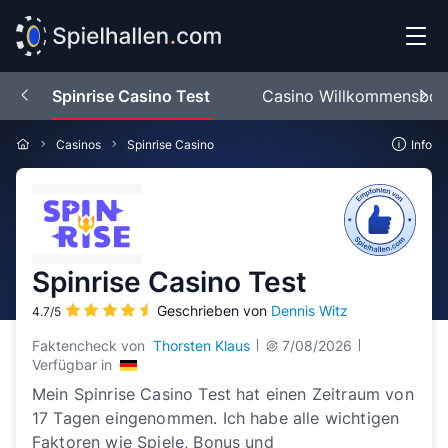
Spinrise Casino Test
Casino Willkommensbo
Casinos
Spinrise Casino
Info
Spinrise Casino Test
Geschrieben von
Dennis Witz
4.7/5
Faktencheck von
Thorsten Klaus
7/08/2026
Verfügbar in
Mein Spinrise Casino Test hat einen Zeitraum von
17 Tagen eingenommen. Ich habe alle wichtigen
Faktoren wie Spiele, Bonus und