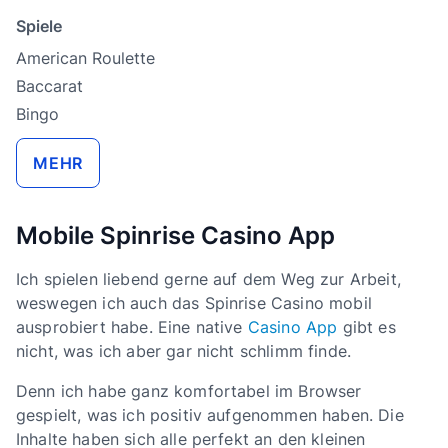
Spiele
American Roulette
Baccarat
Bingo
MEHR
Mobile Spinrise Casino App
Ich spielen liebend gerne auf dem Weg zur Arbeit,
weswegen ich auch das Spinrise Casino mobil
ausprobiert habe. Eine native
Casino App
gibt es
nicht, was ich aber gar nicht schlimm finde.
Denn ich habe ganz komfortabel im Browser
gespielt, was ich positiv aufgenommen haben. Die
Inhalte haben sich alle perfekt an den kleinen