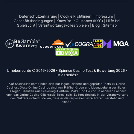
Datenschutzerklärung
|
Cookie Richtlinien
|
Impressum
|
Geschäftsbedingungen
|
Know Your Customer (KYC)
|
Hilfe bei
Spielsucht
|
Verantwortungsvolles Spielen
|
Blog
|
Sitemap
Urheberrechte © 2016-2026 - Spinrise Casino Test & Bewertung 2026 -
Ist es seriös?
Auf Spielhallen.com finden sich nur legale, sichere und geprüfte Tests zu Online
Casinos. Diese Online Casinos sind von Prüfbehörden und Lizenzgebern zertifiziert.
Es liegen Lizenzen aus Schleswig-Holstein, Malta und Co vor. In anderen Ländern
kann das Online Casino Glücksspiel illegal sein. Es liegt deshalb in der Verantwortung
des Nutzers sicherzustellen, dass er die regionalen Vorschriften versteht und
einhält.