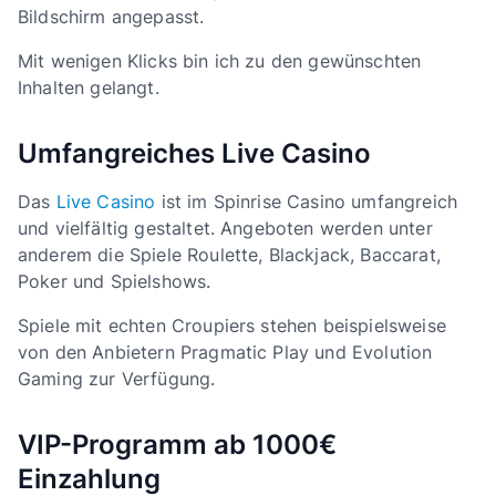
Bildschirm angepasst.
Mit wenigen Klicks bin ich zu den gewünschten
Inhalten gelangt.
Umfangreiches Live Casino
Das
Live Casino
ist im Spinrise Casino umfangreich
und vielfältig gestaltet. Angeboten werden unter
anderem die Spiele Roulette, Blackjack, Baccarat,
Poker und Spielshows.
Spiele mit echten Croupiers stehen beispielsweise
von den Anbietern Pragmatic Play und Evolution
Gaming zur Verfügung.
VIP-Programm ab 1000€
Einzahlung