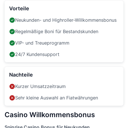
Vorteile
Neukunden- und Highroller-Willkommensbonus
Regelmäßige Boni für Bestandskunden
VIP- und Treueprogramm
24/7 Kundensupport
Nachteile
Kurzer Umsatzzeitraum
Sehr kleine Auswahl an Fiatwährungen
Casino Willkommensbonus
Spinrise Casino Bonus für Neukunden