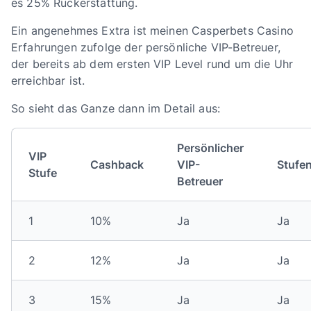
es 25% Rückerstattung.
Ein angenehmes Extra ist meinen Casperbets Casino
Erfahrungen zufolge der persönliche VIP-Betreuer,
der bereits ab dem ersten VIP Level rund um die Uhr
erreichbar ist.
So sieht das Ganze dann im Detail aus:
Persönlicher
VIP
Cashback
VIP-
Stufe
Stufe
Betreuer
1
10%
Ja
Ja
2
12%
Ja
Ja
3
15%
Ja
Ja