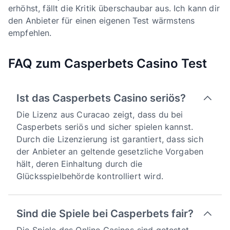
erhöhst, fällt die Kritik überschaubar aus. Ich kann dir
den Anbieter für einen eigenen Test wärmstens
empfehlen.
FAQ zum Casperbets Casino Test
Ist das Casperbets Casino seriös?
Die Lizenz aus Curacao zeigt, dass du bei
Casperbets seriös und sicher spielen kannst.
Durch die Lizenzierung ist garantiert, dass sich
der Anbieter an geltende gesetzliche Vorgaben
hält, deren Einhaltung durch die
Glücksspielbehörde kontrolliert wird.
Sind die Spiele bei Casperbets fair?
Die Spiele des Online Casinos sind getestet,