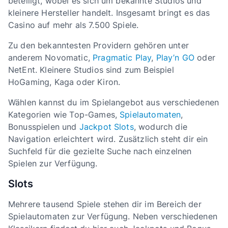
beteiligt, wobei es sich um bekannte Studios und
kleinere Hersteller handelt. Insgesamt bringt es das
Casino auf mehr als 7.500 Spiele.
Zu den bekanntesten Providern gehören unter
anderem Novomatic,
Pragmatic Play
,
Play’n GO
oder
NetEnt. Kleinere Studios sind zum Beispiel
HoGaming, Kaga oder Kiron.
Wählen kannst du im Spielangebot aus verschiedenen
Kategorien wie Top-Games,
Spielautomaten
,
Bonusspielen und
Jackpot Slots
, wodurch die
Navigation erleichtert wird. Zusätzlich steht dir ein
Suchfeld für die gezielte Suche nach einzelnen
Spielen zur Verfügung.
Slots
Mehrere tausend Spiele stehen dir im Bereich der
Spielautomaten zur Verfügung. Neben verschiedenen