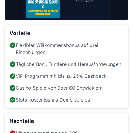
Vorteile
Flexibler Willkommensbonus auf drei
Einzahlungen
Tägliche Boni, Turniere und Herausforderungen
VIP Programm mit bis zu 25% Cashback
Casino Spiele von über 60 Entwicklern
Slots kostenlos als Demo spielbar
Nachteile
Mindesteinzahlung von 20€