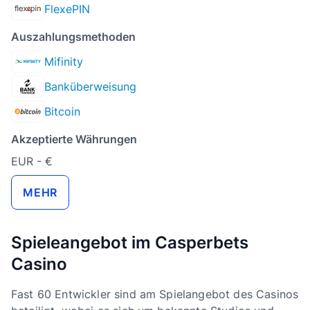
FlexePIN
Auszahlungsmethoden
Mifinity
Banküberweisung
Bitcoin
Akzeptierte Währungen
EUR - €
MEHR
Spieleangebot im Casperbets
Casino
Fast 60 Entwickler sind am Spielangebot des Casinos