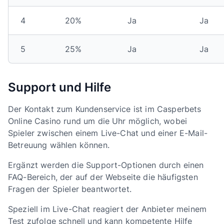
4
20%
Ja
Ja
5
25%
Ja
Ja
Support und Hilfe
Der Kontakt zum Kundenservice ist im Casperbets
Online Casino rund um die Uhr möglich, wobei
Spieler zwischen einem Live-Chat und einer E-Mail-
Betreuung wählen können.
Ergänzt werden die Support-Optionen durch einen
FAQ-Bereich, der auf der Webseite die häufigsten
Fragen der Spieler beantwortet.
Speziell im Live-Chat reagiert der Anbieter meinem
Test zufolge schnell und kann kompetente Hilfe