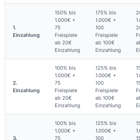
150% bis
175% bis
2
1.000€ +
1.000€ +
1
1.
75
100
2
Einzahlung
Freispiele
Freispiele
F
ab 20€
ab 100€
a
Einzahlung
Einzahlung
E
100% bis
125% bis
1
1.000€ +
1.000€ +
1
2.
75
100
1
Einzahlung
Freispiele
Freispiele
F
ab 20€
ab 100€
a
Einzahlung
Einzahlung
E
100% bis
125% bis
1
1.000€ +
1.000€ +
1
3.
75
100
1