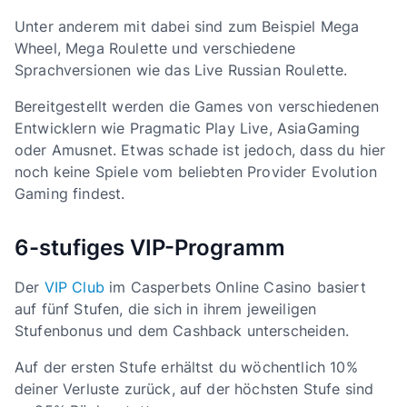
Unter anderem mit dabei sind zum Beispiel Mega
Wheel, Mega Roulette und verschiedene
Sprachversionen wie das Live Russian Roulette.
Bereitgestellt werden die Games von verschiedenen
Entwicklern wie Pragmatic Play Live, AsiaGaming
oder Amusnet. Etwas schade ist jedoch, dass du hier
noch keine Spiele vom beliebten Provider Evolution
Gaming findest.
6-stufiges VIP-Programm
Der
VIP Club
im Casperbets Online Casino basiert
auf fünf Stufen, die sich in ihrem jeweiligen
Stufenbonus und dem Cashback unterscheiden.
Auf der ersten Stufe erhältst du wöchentlich 10%
deiner Verluste zurück, auf der höchsten Stufe sind