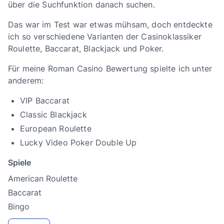
über die Suchfunktion danach suchen.
Das war im Test war etwas mühsam, doch entdeckte
ich so verschiedene Varianten der Casinoklassiker
Roulette, Baccarat, Blackjack und Poker.
Für meine Roman Casino Bewertung spielte ich unter
anderem:
VIP Baccarat
Classic Blackjack
European Roulette
Lucky Video Poker Double Up
Spiele
American Roulette
Baccarat
Bingo