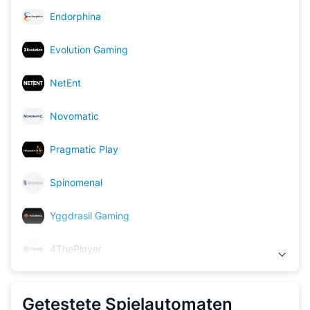
Endorphina
Evolution Gaming
NetEnt
Novomatic
Pragmatic Play
Spinomenal
Yggdrasil Gaming
4ThePlayer
Getestete Spielautomaten