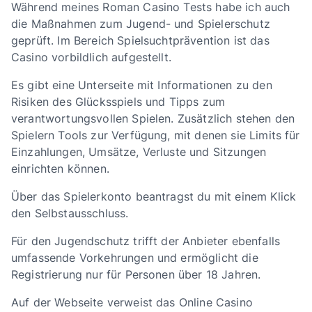
Während meines Roman Casino Tests habe ich auch
die Maßnahmen zum Jugend- und Spielerschutz
geprüft. Im Bereich Spielsuchtprävention ist das
Casino vorbildlich aufgestellt.
Es gibt eine Unterseite mit Informationen zu den
Risiken des Glücksspiels und Tipps zum
verantwortungsvollen Spielen. Zusätzlich stehen den
Spielern Tools zur Verfügung, mit denen sie Limits für
Einzahlungen, Umsätze, Verluste und Sitzungen
einrichten können.
Über das Spielerkonto beantragst du mit einem Klick
den Selbstausschluss.
Für den Jugendschutz trifft der Anbieter ebenfalls
umfassende Vorkehrungen und ermöglicht die
Registrierung nur für Personen über 18 Jahren.
Auf der Webseite verweist das Online Casino