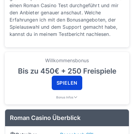
einen Roman Casino Test durchgeführt und mir
den Anbieter genauer anschaut. Welche
Erfahrungen ich mit den Bonusangeboten, der
Spielauswahl und dem Support gemacht habe,
kannst du in meinem Testbericht nachlesen.
Willkommensbonus
Bis zu 450€ + 250 Freispiele
SPIELEN
Bonus Infos
Roman Casino Überblick