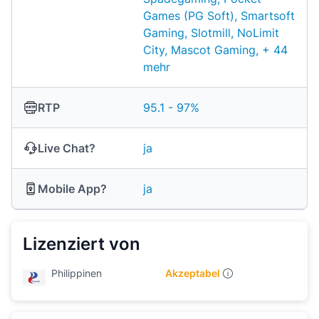
Games (PG Soft), Smartsoft
Gaming, Slotmill, NoLimit
City, Mascot Gaming, + 44
mehr
RTP
95.1 - 97%
Live Chat?
ja
Mobile App?
ja
Lizenziert von
Philippinen
Akzeptabel