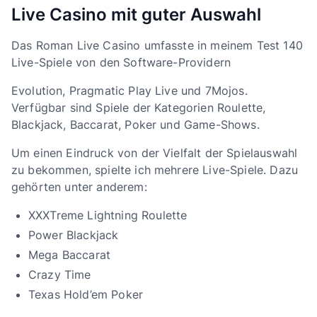
Live Casino mit guter Auswahl
Das Roman Live Casino umfasste in meinem Test 140
Live-Spiele von den Software-Providern
Evolution, Pragmatic Play Live und 7Mojos.
Verfügbar sind Spiele der Kategorien Roulette,
Blackjack, Baccarat, Poker und Game-Shows.
Um einen Eindruck von der Vielfalt der Spielauswahl
zu bekommen, spielte ich mehrere Live-Spiele. Dazu
gehörten unter anderem:
XXXTreme Lightning Roulette
Power Blackjack
Mega Baccarat
Crazy Time
Texas Hold’em Poker