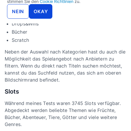
stimmen Sie den
Cookie Richtlinien
zu.
Bonuskauf
NEIN
OKAY
Jackpots
Drops&Wins
Bücher
Scratch
Neben der Auswahl nach Kategorien hast du auch die
Möglichkeit das Spielangebot nach Anbietern zu
filtern. Wenn du direkt nach Titeln suchen möchtest,
kannst du das Suchfeld nutzen, das sich am oberen
Bildschirmrand befindet.
Slots
Während meines Tests waren 3745 Slots verfügbar.
Abgedeckt werden beliebte Themen wie Früchte,
Bücher, Abenteuer, Tiere, Götter und viele weitere
Genres.