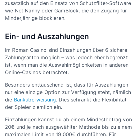
zusätzlich auf den Einsatz von Schutzfilter-Software
wie Net Nanny oder GamBlock, die den Zugang für
Minderjährige blockieren.
Ein- und Auszahlungen
Im Roman Casino sind Einzahlungen über 6 sichere
Zahlungsarten möglich – was jedoch eher begrenzt
ist, wenn man die Auswahlmöglichkeiten in anderen
Online-Casinos betrachtet.
Besonders enttäuschend ist, dass für Auszahlungen
nur eine einzige Option zur Verfügung steht, nämlich
die
Banküberweisung
. Dies schränkt die Flexibilität
der Spieler ziemlich ein.
Einzahlungen kannst du ab einem Mindestbetrag von
20€ und je nach ausgewählter Methode bis zu einem
maximalen Limit von 19.000€ durchführen. Für