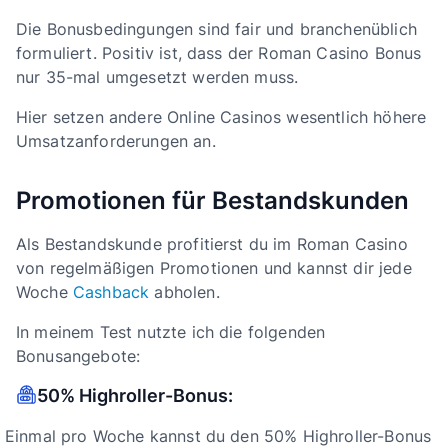
Die Bonusbedingungen sind fair und branchenüblich
formuliert. Positiv ist, dass der Roman Casino Bonus
nur 35-mal umgesetzt werden muss.
Hier setzen andere Online Casinos wesentlich höhere
Umsatzanforderungen an.
Promotionen für Bestandskunden
Als Bestandskunde profitierst du im Roman Casino
von regelmäßigen Promotionen und kannst dir jede
Woche
Cashback
abholen.
In meinem Test nutzte ich die folgenden
Bonusangebote:
50% Highroller-Bonus:
Einmal pro Woche kannst du den 50% Highroller-Bonus