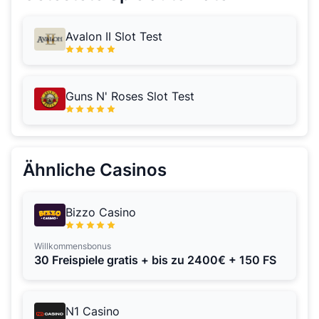
Avalon II Slot Test
Guns N' Roses Slot Test
Ähnliche Casinos
Bizzo Casino
Willkommensbonus
30 Freispiele gratis + bis zu 2400€ + 150 FS
N1 Casino