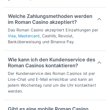
Welche Zahlungsmethoden werden
im Roman Casino akzeptiert?
Das Roman Casino akzeptiert Einzahlungen per
Visa
,
Mastercard
, Cashlib, Revolut,
Banküberweisung und Binance Pay.
Wie kann ich den Kundenservice des
Roman Casinos kontaktieren?
Der Kundenservice des Roman Casinos ist per
Live-Chat und E-Mail erreichbar und kann an
jedem Wochentag rund um die Uhr kontaktiert
werden.
Gibt es eine mobile Roman Casino