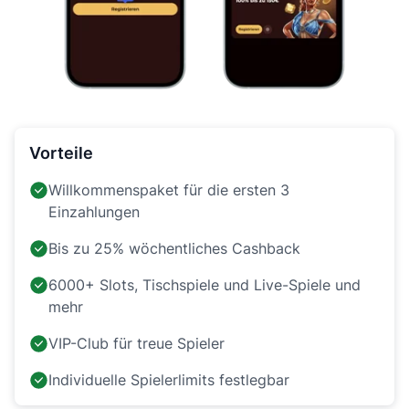
Vorteile
Willkommenspaket für die ersten 3
Einzahlungen
Bis zu 25% wöchentliches Cashback
6000+ Slots, Tischspiele und Live-Spiele und
mehr
VIP-Club für treue Spieler
Individuelle Spielerlimits festlegbar