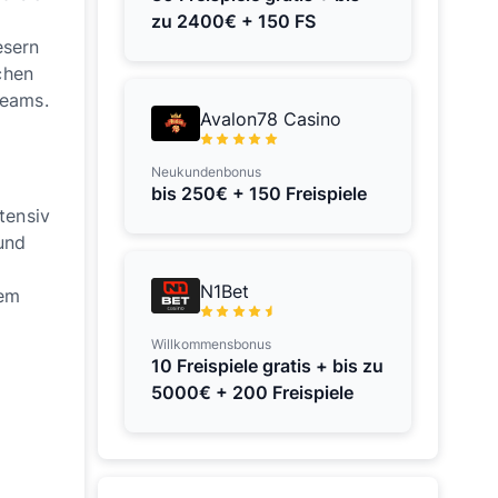
zu 2400€ + 150 FS
esern
chen
Teams.
Avalon78 Casino
Neukundenbonus
bis 250€ + 150 Freispiele
tensiv
und
N1Bet
nem
Willkommensbonus
10 Freispiele gratis + bis zu
5000€ + 200 Freispiele