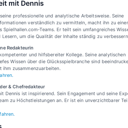
t mit Dennis
 seine professionelle und analytische Arbeitsweise. Seine
formationen verständlich zu vermitteln, macht ihn zu ein
s Spielhallen.com-Teams. Er teilt sein umfangreiches Wiss
 Lesern, um die Qualität der Inhalte ständig zu verbessern
ine Redakteurin
 kompetenter und hilfsbereiter Kollege. Seine analytischen
iefes Wissen über die Glücksspielbranche sind beeindruck
mit ihm zusammenzuarbeiten.
ahren.
der & Chefredakteur
t Dennis ist inspirierend. Sein Engagement und seine Exp
am zu Höchstleistungen an. Er ist ein unverzichtbarer Tei
fahren.
s