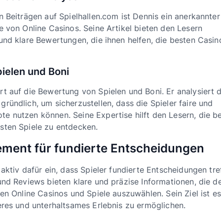
n Beiträgen auf Spielhallen.com ist Dennis ein anerkannter
e von Online Casinos. Seine Artikel bieten den Lesern
und klare Bewertungen, die ihnen helfen, die besten Casin
ielen und Boni
t auf die Bewertung von Spielen und Boni. Er analysiert d
ründlich, um sicherzustellen, dass die Spieler faire und
e nutzen können. Seine Expertise hilft den Lesern, die b
sten Spiele zu entdecken.
ement für fundierte Entscheidungen
 aktiv dafür ein, dass Spieler fundierte Entscheidungen tre
und Reviews bieten klare und präzise Informationen, die d
ten Online Casinos und Spiele auszuwählen. Sein Ziel ist es
eres und unterhaltsames Erlebnis zu ermöglichen.