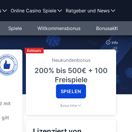
s
Online Casino Spiele
Ratgeber und News
Spiele
Willkommensbonus
Bonusaktionen 
Info
Exklusiv
Neukundenbonus
200% bis 500€ + 100
Freispiele
SPIELEN
.
d mit
Bonus Infos
gilt
Lizenziert von