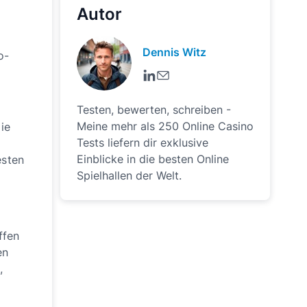
Autor
Dennis Witz
o-
Testen, bewerten, schreiben -
Meine mehr als 250 Online Casino
ie
Tests liefern dir exklusive
Einblicke in die besten Online
esten
Spielhallen der Welt.
ffen
en
,