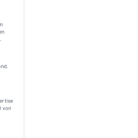
em
en
.
end.
ertise
l von