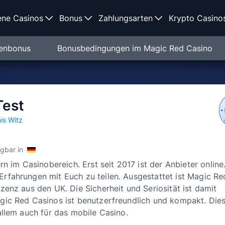
ne Casinos
Bonus
Zahlungsarten
Krypto Casino
enbonus
Bonusbedingungen im Magic Red Casino
Test
is Witz
ügbar in
m Casinobereich. Erst seit 2017 ist der Anbieter online
rfahrungen mit Euch zu teilen. Ausgestattet ist Magic Re
zenz aus den UK. Die Sicherheit und Seriosität ist damit
gic Red Casinos ist benutzerfreundlich und kompakt. Dies 
allem auch für das mobile Casino.