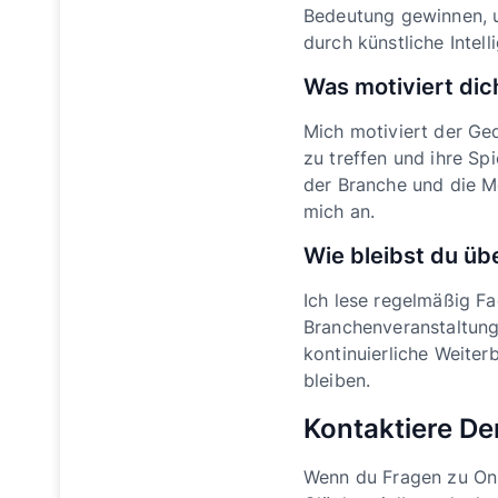
Bedeutung gewinnen, u
durch künstliche Intel
Was motiviert dich
Mich motiviert der Ge
zu treffen und ihre Sp
der Branche und die M
mich an.
Wie bleibst du üb
Ich lese regelmäßig F
Branchenveranstaltung
kontinuierliche Weiter
bleiben.
Kontaktiere De
Wenn du Fragen zu On