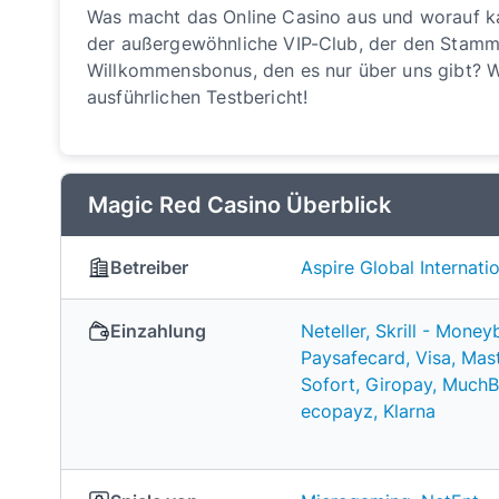
Was macht das Online Casino aus und worauf kan
der außergewöhnliche VIP-Club, der den Stammk
Willkommensbonus, den es nur über uns gibt? Wa
ausführlichen Testbericht!
Magic Red Casino Überblick
Betreiber
Aspire Global Internati
Einzahlung
Neteller, Skrill - Mone
Paysafecard, Visa, Mas
Sofort, Giropay, MuchBe
ecopayz, Klarna