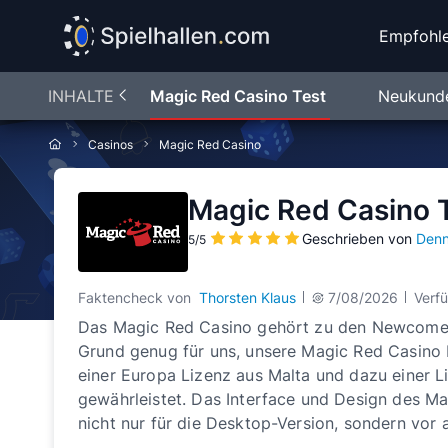
Empfohle
INHALTE
Magic Red Casino Test
Neukund
Casinos
Magic Red Casino
Magic Red Casino 
Geschrieben von
Denn
5/5
Faktencheck von
Thorsten Klaus
7/08/2026
Verf
Das Magic Red Casino gehört zu den Newcomern i
Grund genug für uns, unsere Magic Red Casino E
einer Europa Lizenz aus Malta und dazu einer Li
gewährleistet. Das Interface und Design des Ma
nicht nur für die Desktop-Version, sondern vor 