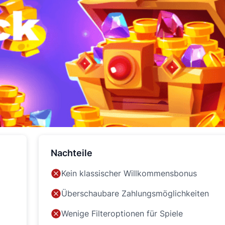
Nachteile
Kein klassischer Willkommensbonus
Überschaubare Zahlungsmöglichkeiten
Wenige Filteroptionen für Spiele