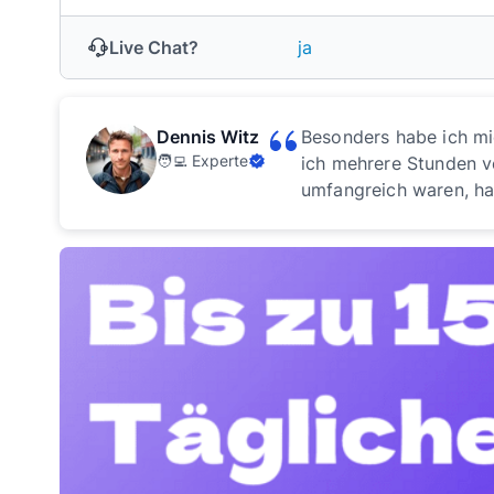
Live Chat?
ja
Dennis Witz
Besonders habe ich mi
🧑‍💻 Experte
ich mehrere Stunden v
umfangreich waren, ha