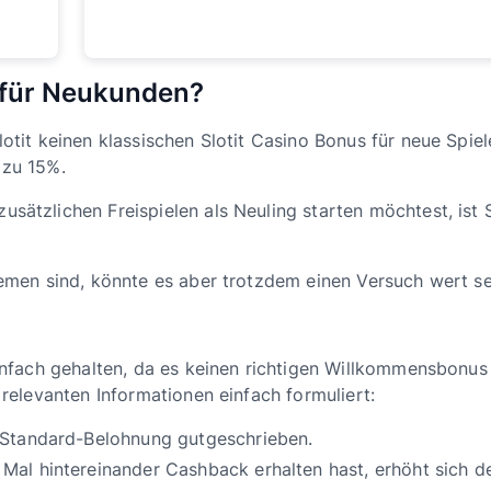
s für Neukunden?
tit keinen klassischen Slotit Casino Bonus für neue Spiel
 zu 15%.
ätzlichen Freispielen als Neuling starten möchtest, ist S
emen sind, könnte es aber trotzdem einen Versuch wert se
infach gehalten, da es keinen richtigen Willkommensbonus 
relevanten Informationen einfach formuliert:
 Standard-Belohnung gutgeschrieben.
Mal hintereinander Cashback erhalten hast, erhöht sich d