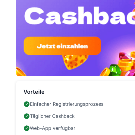
Vorteile
Einfacher Registrierungsprozess
Täglicher Cashback
Web-App verfügbar