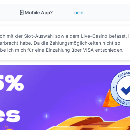
Mobile App?
nein
ch mit der Slot-Auswahl sowie dem Live-Casino befasst, 
erbracht habe. Da die Zahlungsmöglichkeiten nicht so
be ich mich für eine Einzahlung über VISA entschieden.