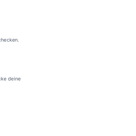
checken.
cke deine