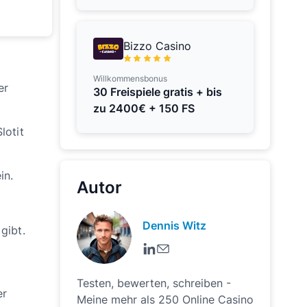
Bizzo Casino
Willkommensbonus
er
30 Freispiele gratis + bis
zu 2400€ + 150 FS
lotit
in.
Autor
Dennis Witz
gibt.
Testen, bewerten, schreiben -
er
Meine mehr als 250 Online Casino