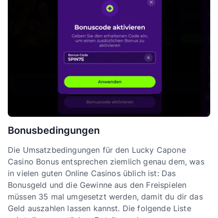
Bonusbedingungen
Die Umsatzbedingungen für den Lucky Capone
Casino Bonus entsprechen ziemlich genau dem, was
in vielen guten Online Casinos üblich ist: Das
Bonusgeld und die Gewinne aus den Freispielen
müssen 35 mal umgesetzt werden, damit du dir das
Geld auszahlen lassen kannst. Die folgende Liste