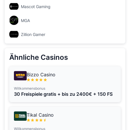
Mascot Gaming
MGA
Zillion Gamer
Ähnliche Casinos
Bizzo Casino
Willkommensbonus
30 Freispiele gratis + bis zu 2400€ + 150 FS
Tikal Casino
Willkommensbonus