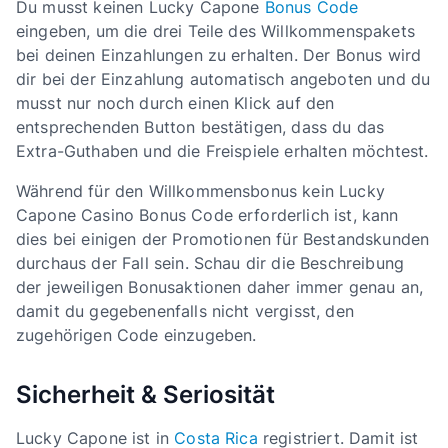
Du musst keinen Lucky Capone
Bonus Code
eingeben, um die drei Teile des Willkommenspakets
bei deinen Einzahlungen zu erhalten. Der Bonus wird
dir bei der Einzahlung automatisch angeboten und du
musst nur noch durch einen Klick auf den
entsprechenden Button bestätigen, dass du das
Extra-Guthaben und die Freispiele erhalten möchtest.
Während für den Willkommensbonus kein Lucky
Capone Casino Bonus Code erforderlich ist, kann
dies bei einigen der Promotionen für Bestandskunden
durchaus der Fall sein. Schau dir die Beschreibung
der jeweiligen Bonusaktionen daher immer genau an,
damit du gegebenenfalls nicht vergisst, den
zugehörigen Code einzugeben.
Sicherheit & Seriosität
Lucky Capone ist in
Costa Rica
registriert. Damit ist