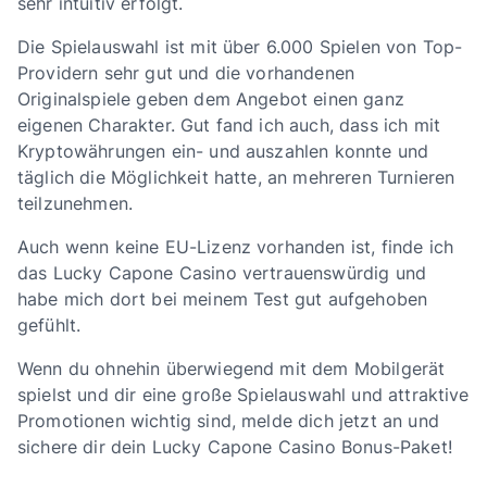
sehr intuitiv erfolgt.
Die Spielauswahl ist mit über 6.000 Spielen von Top-
Providern sehr gut und die vorhandenen
Originalspiele geben dem Angebot einen ganz
eigenen Charakter. Gut fand ich auch, dass ich mit
Kryptowährungen ein- und auszahlen konnte und
täglich die Möglichkeit hatte, an mehreren Turnieren
teilzunehmen.
Auch wenn keine EU-Lizenz vorhanden ist, finde ich
das Lucky Capone Casino vertrauenswürdig und
habe mich dort bei meinem Test gut aufgehoben
gefühlt.
Wenn du ohnehin überwiegend mit dem Mobilgerät
spielst und dir eine große Spielauswahl und attraktive
Promotionen wichtig sind, melde dich jetzt an und
sichere dir dein Lucky Capone Casino Bonus-Paket!