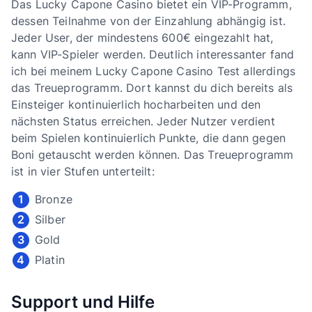
Das Lucky Capone Casino bietet ein VIP-Programm,
dessen Teilnahme von der Einzahlung abhängig ist.
Jeder User, der mindestens 600€ eingezahlt hat,
kann VIP-Spieler werden. Deutlich interessanter fand
ich bei meinem Lucky Capone Casino Test allerdings
das Treueprogramm. Dort kannst du dich bereits als
Einsteiger kontinuierlich hocharbeiten und den
nächsten Status erreichen. Jeder Nutzer verdient
beim Spielen kontinuierlich Punkte, die dann gegen
Boni getauscht werden können. Das Treueprogramm
ist in vier Stufen unterteilt:
Bronze
Silber
Gold
Platin
Support und Hilfe