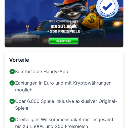
Vorteile
Komfortable Handy-App
Zahlungen in Euro und mit Kryptowährungen
möglich
Über 6.000 Spiele inklusive exklusiver Original-
Spiele
Dreiteiliges Willkommenspaket mit insgesamt
bis zu 1.500€ und 250 Freispielen