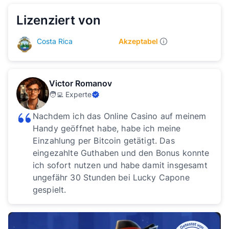
Lizenziert von
Costa Rica
Akzeptabel
Victor Romanov
🧑‍💻 Experte
Nachdem ich das Online Casino auf meinem
Handy geöffnet habe, habe ich meine
Einzahlung per Bitcoin getätigt. Das
eingezahlte Guthaben und den Bonus konnte
ich sofort nutzen und habe damit insgesamt
ungefähr 30 Stunden bei Lucky Capone
gespielt.