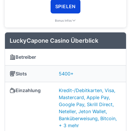
SPIELEN
Bonus Infos
LuckyCapone Casino Überblick
Betreiber
Slots
5400+
Einzahlung
Kredit-/Debitkarten, Visa,
Mastercard, Apple Pay,
Google Pay, Skrill Direct,
Neteller, Jeton Wallet,
Banküberweisung, Bitcoin,
+ 3 mehr