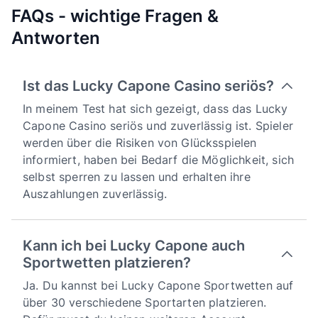
FAQs - wichtige Fragen &
Antworten
Ist das Lucky Capone Casino seriös?
In meinem Test hat sich gezeigt, dass das Lucky
Capone Casino seriös und zuverlässig ist. Spieler
werden über die Risiken von Glücksspielen
informiert, haben bei Bedarf die Möglichkeit, sich
selbst sperren zu lassen und erhalten ihre
Auszahlungen zuverlässig.
Kann ich bei Lucky Capone auch
Sportwetten platzieren?
Ja. Du kannst bei Lucky Capone Sportwetten auf
über 30 verschiedene Sportarten platzieren.