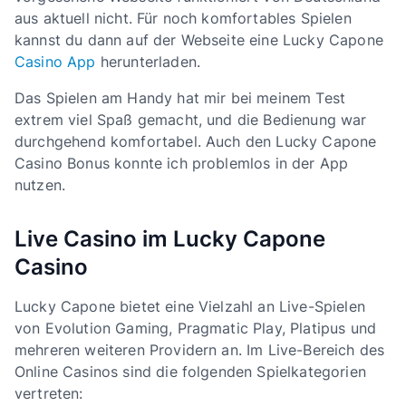
aus aktuell nicht. Für noch komfortables Spielen
kannst du dann auf der Webseite eine Lucky Capone
Casino App
herunterladen.
Das Spielen am Handy hat mir bei meinem Test
extrem viel Spaß gemacht, und die Bedienung war
durchgehend komfortabel. Auch den Lucky Capone
Casino Bonus konnte ich problemlos in der App
nutzen.
Live Casino im Lucky Capone
Casino
Lucky Capone bietet eine Vielzahl an Live-Spielen
von Evolution Gaming, Pragmatic Play, Platipus und
mehreren weiteren Providern an. Im Live-Bereich des
Online Casinos sind die folgenden Spielkategorien
vertreten: