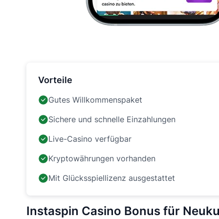
Vorteile
Gutes Willkommenspaket
Sichere und schnelle Einzahlungen
Live-Casino verfügbar
Kryptowährungen vorhanden
Mit Glücksspiellizenz ausgestattet
Instaspin Casino Bonus für Neuk