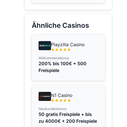
Ähnliche Casinos
Playzilla Casino
Willkommensbonus
200% bis 100€ + 500
Freispiele
N1 Casino
Neukundenbonus
50 gratis Freispiele + bis
zu 4000€ + 200 Freispiele