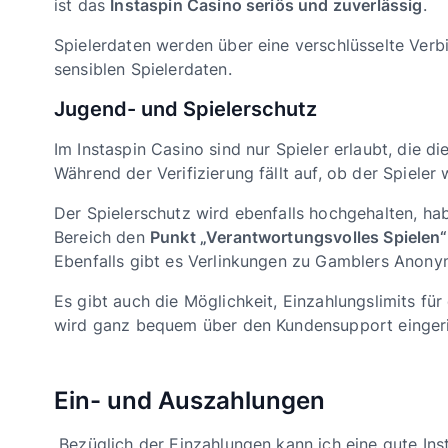
ist das
Instaspin Casino seriös und zuverlässig
.
Spielerdaten werden über eine verschlüsselte Verb
sensiblen Spielerdaten.
Jugend- und Spielerschutz
Im Instaspin Casino sind nur Spieler erlaubt, die die
Während der Verifizierung fällt auf, ob der Spieler 
Der Spielerschutz wird ebenfalls hochgehalten, hab
Bereich den
Punkt „Verantwortungsvolles Spielen“
Ebenfalls gibt es Verlinkungen zu Gamblers Anon
Es gibt auch die Möglichkeit, Einzahlungslimits für 
wird ganz bequem über den Kundensupport eingeri
Ein- und Auszahlungen
Bezüglich der Einzahlungen kann ich eine gute I