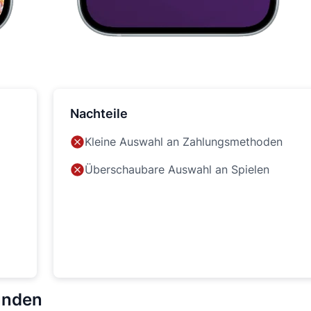
Nachteile
Kleine Auswahl an Zahlungsmethoden
Überschaubare Auswahl an Spielen
unden