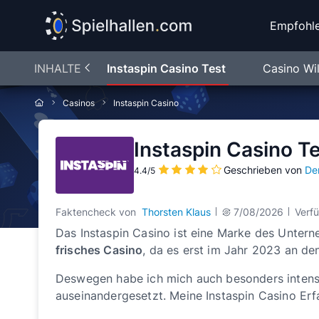
Empfohle
INHALTE
Instaspin Casino Test
Casino W
Casinos
Instaspin Casino
Instaspin Casino T
Geschrieben von
De
4.4/5
Faktencheck von
Thorsten Klaus
7/08/2026
Verf
Das Instaspin Casino ist eine Marke des Unter
frisches Casino
, da es erst im Jahr 2023 an den
Deswegen habe ich mich auch besonders intens
auseinandergesetzt. Meine Instaspin Casino Erfah