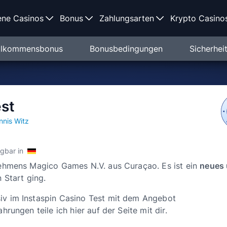
ne Casinos
Bonus
Zahlungsarten
Krypto Casino
illkommensbonus
Bonusbedingungen
Sicherhei
est
nnis Witz
ügbar in
nehmens Magico Games N.V. aus Curaçao. Es ist ein
neues
 Start ging.
iv im Instaspin Casino Test mit dem Angebot
rungen teile ich hier auf der Seite mit dir.