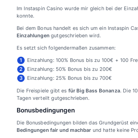
Im Instaspin Casino wurde mir gleich bei der Ein
konnte.
Bei dem Bonus handelt es sich um ein Instaspin C
Einzahlungen
gutgeschrieben wird.
Es setzt sich folgendermaßen zusammen:
Einzahlung: 100% Bonus bis zu 100€ + 100 Fre
Einzahlung: 50% Bonus bis zu 200€
Einzahlung: 25% Bonus bis zu 700€
Die Freispiele gibt es
für Big Bass Bonanza
. Die 1
Tagen verteilt gutgeschrieben.
Bonusbedingungen
Die Bonusbedingungen bilden das Grundgerüst eines
Bedingungen fair und machbar
und hatte keine Pr