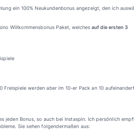
zahlung ein 100% Neukundenbonus angezeigt, den ich ausw
asino Willkommensbonus Paket,
welches
auf die ersten 3
ispiele
00 Freispiele werden aber im 10-er Pack an 10 aufeinande
 jeden Bonus, so auch bei Instaspin. Ich persönlich empf
obleme. Sie sehen folgendermaßen aus: