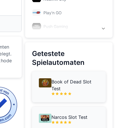
Play'n GO
Push Gaming
anten
Getestete
elegt.
ethode
Spielautomaten
Book of Dead Slot
Test
Narcos Slot Test