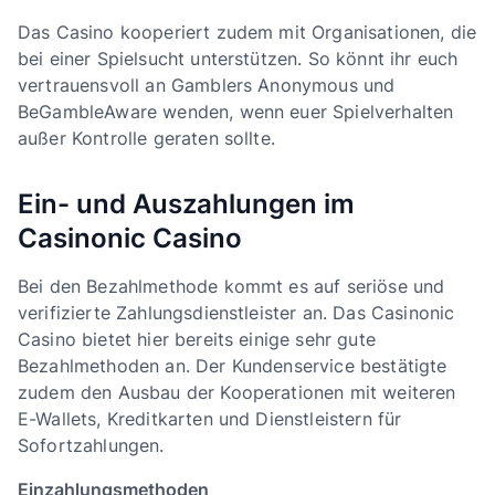
Das Casino kooperiert zudem mit Organisationen, die
bei einer Spielsucht unterstützen. So könnt ihr euch
vertrauensvoll an Gamblers Anonymous und
BeGambleAware wenden, wenn euer Spielverhalten
außer Kontrolle geraten sollte.
Ein- und Auszahlungen im
Casinonic Casino
Bei den Bezahlmethode kommt es auf seriöse und
verifizierte Zahlungsdienstleister an. Das Casinonic
Casino bietet hier bereits einige sehr gute
Bezahlmethoden an. Der Kundenservice bestätigte
zudem den Ausbau der Kooperationen mit weiteren
E-Wallets, Kreditkarten und Dienstleistern für
Sofortzahlungen.
Einzahlungsmethoden