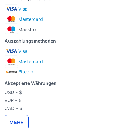
Visa
Mastercard
Maestro
Auszahlungsmethoden
Visa
Mastercard
Bitcoin
Akzeptierte Währungen
USD - $
EUR - €
CAD - $
MEHR