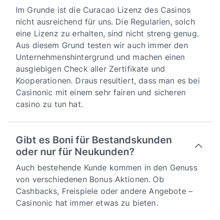
Im Grunde ist die Curacao Lizenz des Casinos
nicht ausreichend für uns. Die Regularien, solch
eine Lizenz zu erhalten, sind nicht streng genug.
Aus diesem Grund testen wir auch immer den
Unternehmenshintergrund und machen einen
ausgiebigen Check aller Zertifikate und
Kooperationen. Draus resultiert, dass man es bei
Casinonic mit einem sehr fairen und sicheren
casino zu tun hat.
Gibt es Boni für Bestandskunden
oder nur für Neukunden?
Auch bestehende Kunde kommen in den Genuss
von verschiedenen Bonus Aktionen. Ob
Cashbacks, Freispiele oder andere Angebote –
Casinonic hat immer etwas zu bieten.