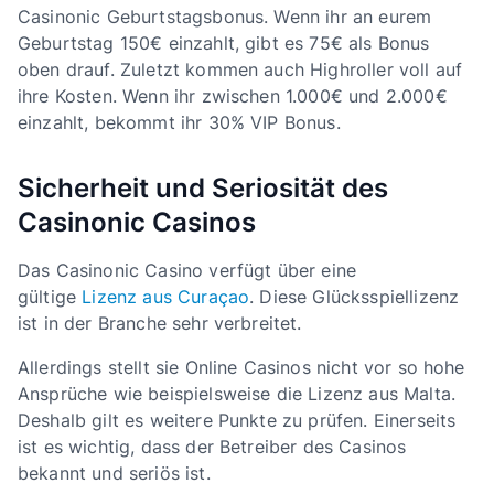
Casinonic Geburtstagsbonus. Wenn ihr an eurem
Geburtstag 150€ einzahlt, gibt es 75€ als Bonus
oben drauf. Zuletzt kommen auch Highroller voll auf
ihre Kosten. Wenn ihr zwischen 1.000€ und 2.000€
einzahlt, bekommt ihr 30% VIP Bonus.
Sicherheit und Seriosität des
Casinonic Casinos
Das Casinonic Casino verfügt über eine
gültige
Lizenz aus Curaçao
. Diese Glücksspiellizenz
ist in der Branche sehr verbreitet.
Allerdings stellt sie Online Casinos nicht vor so hohe
Ansprüche wie beispielsweise die Lizenz aus Malta.
Deshalb gilt es weitere Punkte zu prüfen. Einerseits
ist es wichtig, dass der Betreiber des Casinos
bekannt und seriös ist.