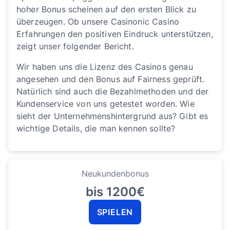
hoher Bonus scheinen auf den ersten Blick zu
überzeugen. Ob unsere Casinonic Casino
Erfahrungen den positiven Eindruck unterstützen,
zeigt unser folgender Bericht.
Wir haben uns die Lizenz des Casinos genau
angesehen und den Bonus auf Fairness geprüft.
Natürlich sind auch die Bezahlmethoden und der
Kundenservice von uns getestet worden. Wie
sieht der Unternehmenshintergrund aus? Gibt es
wichtige Details, die man kennen sollte?
Neukundenbonus
bis 1200€
SPIELEN