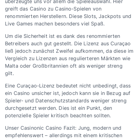
überzeugte uns vor allem die Spieleauswahl. Hier
greift das Casino zu Casino-Spielen von
renommierten Herstellern. Diese Slots, Jackpots und
Live Games machen besonders viel Spaß.
Um die Sicherheit ist es dank des renommierten
Betreibers auch gut gestellt. Die Lizenz aus Curaçao
ließ jedoch zunächst Zweifel aufkommen, da diese im
Vergleich zu Lizenzen aus regulierteren Märkten wie
Malta oder Großbritannien oft als weniger streng
gilt.
Eine Curaçao-Lizenz bedeutet nicht unbedingt, dass
ein Casino unsicher ist, jedoch kann sie in Bezug auf
Spieler- und Datenschutzstandards weniger streng
durchgesetzt werden. Dies ist ein Punkt, den
potenzielle Spieler kritisch beachten sollten.
Unser Casinonic Casino Fazit: Jung, modern und
empfehlenswert – allerdings mit einem kritischen