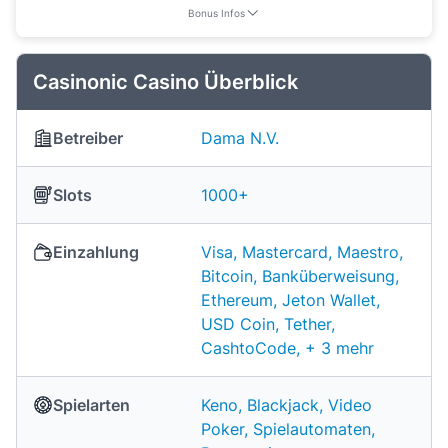
Bonus Infos
Casinonic Casino Überblick
Betreiber
Dama N.V.
Slots
1000+
Einzahlung
Visa, Mastercard, Maestro,
Bitcoin, Banküberweisung,
Ethereum, Jeton Wallet,
USD Coin, Tether,
CashtoCode, + 3 mehr
Spielarten
Keno, Blackjack, Video
Poker, Spielautomaten,