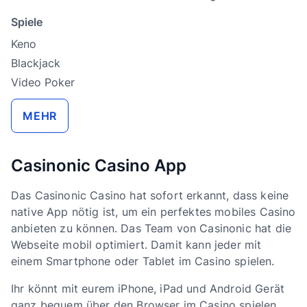
Spiele
Keno
Blackjack
Video Poker
MEHR
Casinonic Casino App
Das Casinonic Casino hat sofort erkannt, dass keine
native App nötig ist, um ein perfektes mobiles Casino
anbieten zu können. Das Team von Casinonic hat die
Webseite mobil optimiert. Damit kann jeder mit
einem Smartphone oder Tablet im Casino spielen.
Ihr könnt mit eurem iPhone, iPad und Android Gerät
ganz bequem über den Browser im Casino spielen.