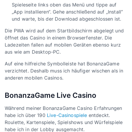
Spieleseite links oben das Menü und tippe auf
„App installieren“. Gehe anschließend auf „Install“
und warte, bis der Download abgeschlossen ist.
Die PWA wird auf dem Startbildschirm abgelegt und
öffnet das Casino in einem Browserfenster. Die
Ladezeiten fallen auf mobilen Geräten ebenso kurz
aus wie am Desktop-PC.
Auf eine hilfreiche Symbolleiste hat BonanzaGame
verzichtet. Deshalb muss ich häufiger wischen als in
anderen mobilen Casinos.
BonanzaGame Live Casino
Während meiner BonanzaGame Casino Erfahrungen
habe ich über 190
Live-Casinospiele
entdeckt.
Roulette, Kartenspiele, Spielshows und Würfelspiele
habe ich in der Lobby ausgemacht.