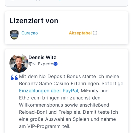
Lizenziert von
Curaçao
Akzeptabel
Dennis Witz
🧑‍💻 Experte
Mit dem No Deposit Bonus starte ich meine
BonanzaGame Casino Erfahrungen. Sofortige
Einzahlungen über PayPal
, MiFinity und
Ethereum bringen mir zunächst den
Willkommensbonus sowie anschließend
Reload-Boni und Freispiele. Damit teste ich
eine große Auswahl an Spielen und nehme
am VIP-Programm teil.