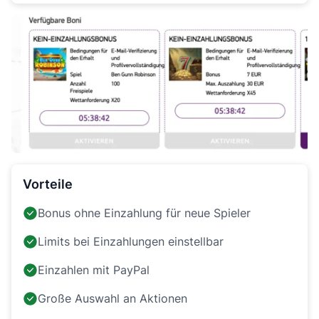
Vorteile
Bonus ohne Einzahlung für neue Spieler
Limits bei Einzahlungen einstellbar
Einzahlen mit PayPal
Große Auswahl an Aktionen