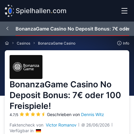
BonanzaGame Casino No Deposit Bonus: 7€ oder 10
Casinos
BonanzaGame Casino
Info
BonanzaGame Casino No
Deposit Bonus: 7€ oder 100
Freispiele!
Geschrieben von
Dennis Witz
4.7/5
Faktencheck von
Victor Romanov
26/06/2026
Verfügbar in