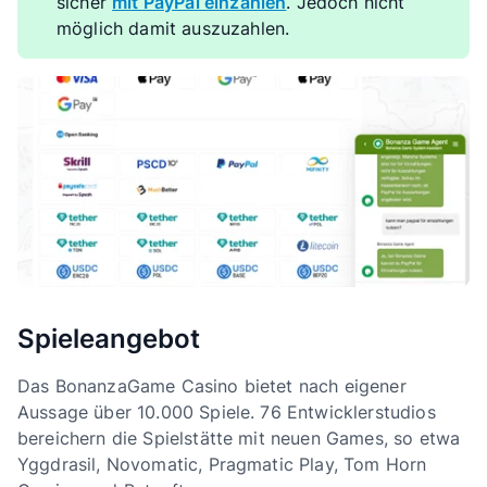
sicher
mit PayPal einzahlen
. Jedoch nicht
möglich damit auszuzahlen.
Spieleangebot
Das BonanzaGame Casino bietet nach eigener
Aussage über 10.000 Spiele. 76 Entwicklerstudios
bereichern die Spielstätte mit neuen Games, so etwa
Yggdrasil, Novomatic, Pragmatic Play, Tom Horn