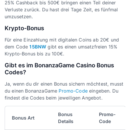
25% Cashback bis 500€ bringen einen Teil deiner
Verluste zurück. Du hast drei Tage Zeit, es fünfmal
umzusetzen.
Krypto-Bonus
Für eine Einzahlung mit digitalen Coins ab 20€ und
dem Code
15BNW
gibt es einen umsatzfreien 15%
Krypto-Bonus bis zu 100€.
Gibt es im BonanzaGame Casino Bonus
Codes?
Ja, wenn du dir einen Bonus sichern möchtest, musst
du einen BonanzaGame
Promo-Code
eingeben. Du
findest die Codes beim jeweiligen Angebot.
Bonus
Promo-
Bonus Art
Details
Code