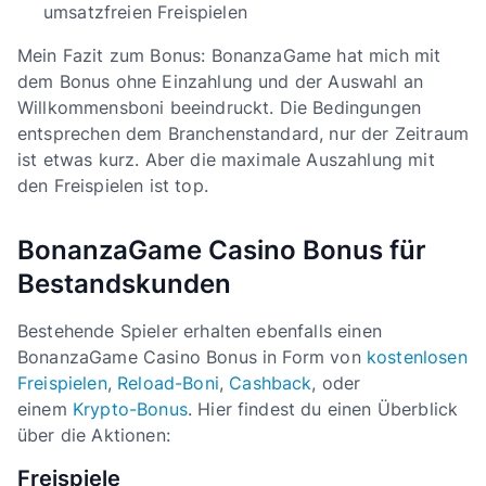
umsatzfreien Freispielen
Mein Fazit zum Bonus: BonanzaGame hat mich mit
dem Bonus ohne Einzahlung und der Auswahl an
Willkommensboni beeindruckt. Die Bedingungen
entsprechen dem Branchenstandard, nur der Zeitraum
ist etwas kurz. Aber die maximale Auszahlung mit
den Freispielen ist top.
BonanzaGame Casino Bonus für
Bestandskunden
Bestehende Spieler erhalten ebenfalls einen
BonanzaGame Casino Bonus in Form von
kostenlosen
Freispielen
,
Reload-Boni
,
Cashback
, oder
einem
Krypto-Bonus
. Hier findest du einen Überblick
über die Aktionen:
Freispiele