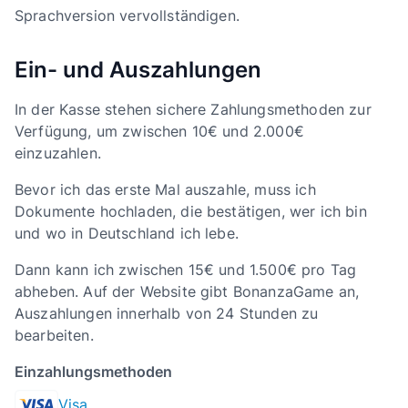
Sprachversion vervollständigen.
Ein- und Auszahlungen
In der Kasse stehen sichere Zahlungsmethoden zur
Verfügung, um zwischen 10€ und 2.000€
einzuzahlen.
Bevor ich das erste Mal auszahle, muss ich
Dokumente hochladen, die bestätigen, wer ich bin
und wo in Deutschland ich lebe.
Dann kann ich zwischen 15€ und 1.500€ pro Tag
abheben. Auf der Website gibt BonanzaGame an,
Auszahlungen innerhalb von 24 Stunden zu
bearbeiten.
Einzahlungsmethoden
Visa