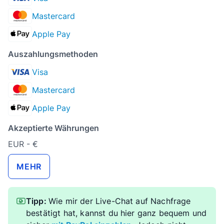
Mastercard
Apple Pay
Auszahlungsmethoden
Visa
Mastercard
Apple Pay
Akzeptierte Währungen
EUR - €
MEHR
Tipp:
Wie mir der Live-Chat auf Nachfrage
bestätigt hat, kannst du hier ganz bequem und