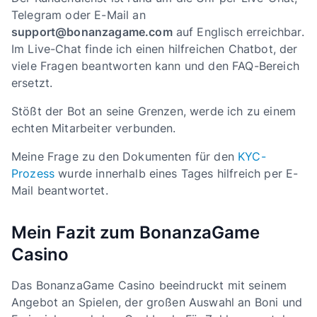
Telegram oder E-Mail an
support@bonanzagame.com
auf Englisch erreichbar.
Im Live-Chat finde ich einen hilfreichen Chatbot, der
viele Fragen beantworten kann und den FAQ-Bereich
ersetzt.
Stößt der Bot an seine Grenzen, werde ich zu einem
echten Mitarbeiter verbunden.
Meine Frage zu den Dokumenten für den
KYC-
Prozess
wurde innerhalb eines Tages hilfreich per E-
Mail beantwortet.
Mein Fazit zum BonanzaGame
Casino
Das BonanzaGame Casino beeindruckt mit seinem
Angebot an Spielen, der großen Auswahl an Boni und