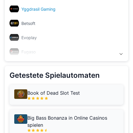
Yggdrasil Gaming
Betsoft
Evoplay
Fugaso
Getestete Spielautomaten
Book of Dead Slot Test
Big Bass Bonanza in Online Casinos
spielen