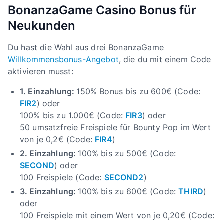
BonanzaGame Casino Bonus für
Neukunden
Du hast die Wahl aus drei BonanzaGame
Willkommensbonus-Angebot
, die du mit einem Code
aktivieren musst:
1. Einzahlung:
150% Bonus bis zu 600€ (Code:
FIR2
) oder
100% bis zu 1.000€ (Code:
FIR3
) oder
50 umsatzfreie Freispiele für Bounty Pop im Wert
von je 0,2€ (Code:
FIR4
)
2. Einzahlung:
100% bis zu 500€ (Code:
SECOND
) oder
100 Freispiele (Code:
SECOND2
)
3. Einzahlung:
100% bis zu 600€ (Code:
THIRD
)
oder
100 Freispiele mit einem Wert von je 0,20€ (Code: