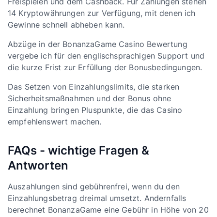
Freispielen und dem Cashback. Für Zahlungen stehen
14 Kryptowährungen zur Verfügung, mit denen ich
Gewinne schnell abheben kann.
Abzüge in der BonanzaGame Casino Bewertung
vergebe ich für den englischsprachigen Support und
die kurze Frist zur Erfüllung der Bonusbedingungen.
Das Setzen von Einzahlungslimits, die starken
Sicherheitsmaßnahmen und der Bonus ohne
Einzahlung bringen Pluspunkte, die das Casino
empfehlenswert machen.
FAQs - wichtige Fragen &
Antworten
Auszahlungen sind gebührenfrei, wenn du den
Einzahlungsbetrag dreimal umsetzt. Andernfalls
berechnet BonanzaGame eine Gebühr in Höhe von 20