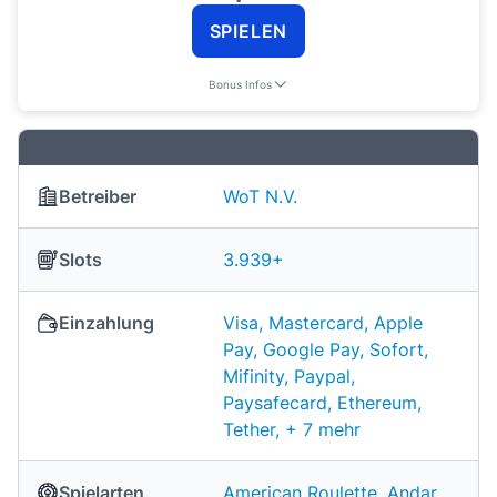
SPIELEN
Bonus Infos
Betreiber
WoT N.V.
Slots
3.939+
Einzahlung
Visa, Mastercard, Apple
Pay, Google Pay, Sofort,
Mifinity, Paypal,
Paysafecard, Ethereum,
Tether, + 7 mehr
Spielarten
American Roulette, Andar