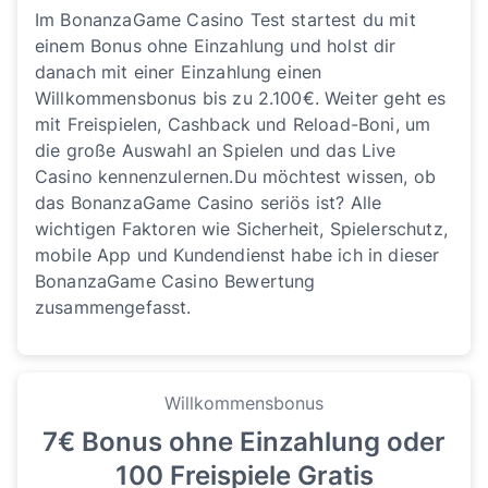
Im BonanzaGame Casino Test startest du mit
einem Bonus ohne Einzahlung und holst dir
danach mit einer Einzahlung einen
Willkommensbonus bis zu 2.100€. Weiter geht es
mit Freispielen, Cashback und Reload-Boni, um
die große Auswahl an Spielen und das Live
Casino kennenzulernen.Du möchtest wissen, ob
das BonanzaGame Casino seriös ist? Alle
wichtigen Faktoren wie Sicherheit, Spielerschutz,
mobile App und Kundendienst habe ich in dieser
BonanzaGame Casino Bewertung
zusammengefasst.
Willkommensbonus
7€ Bonus ohne Einzahlung oder
100 Freispiele Gratis