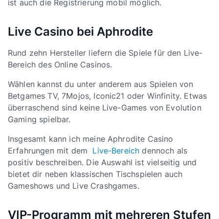
ist auch die Registrierung mobil möglich.
Live Casino bei Aphrodite
Rund zehn Hersteller liefern die Spiele für den Live-
Bereich des Online Casinos.
Wählen kannst du unter anderem aus Spielen von
Betgames TV, 7Mojos, Iconic21 oder Winfinity. Etwas
überraschend sind keine Live-Games von Evolution
Gaming spielbar.
Insgesamt kann ich meine Aphrodite Casino
Erfahrungen mit dem
Live-Bereich
dennoch als
positiv beschreiben. Die Auswahl ist vielseitig und
bietet dir neben klassischen Tischspielen auch
Gameshows und Live Crashgames.
VIP-Programm mit mehreren Stufen