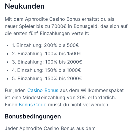
Neukunden
Mit dem Aphrodite Casino Bonus erhältst du als
neuer Spieler bis zu 7000€ in Bonusgeld, das sich auf
die ersten fünf Einzahlungen verteilt:
1. Einzahlung: 200% bis 500€
2. Einzahlung: 100% bis 1500€
3. Einzahlung: 100% bis 2000€
4. Einzahlung: 150% bis 1000€
5. Einzahlung: 150% bis 2000€
Für jeden
Casino Bonus
aus dem Willkommenspaket
ist eine Mindesteinzahlung von 20€ erforderlich.
Einen
Bonus Code
musst du nicht verwenden.
Bonusbedingungen
Jeder Aphrodite Casino Bonus aus dem