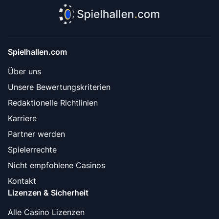
Spielhallen.com
Über uns
Unsere Bewertungskriterien
Redaktionelle Richtlinien
Karriere
Partner werden
Spielerrechte
Nicht empfohlene Casinos
Kontakt
Lizenzen & Sicherheit
Alle Casino Lizenzen