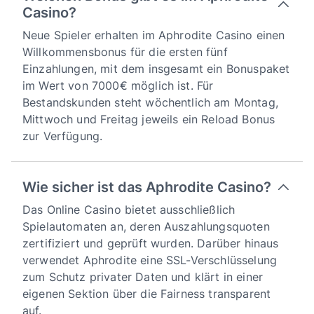
Casino?
Neue Spieler erhalten im Aphrodite Casino einen
Willkommensbonus für die ersten fünf
Einzahlungen, mit dem insgesamt ein Bonuspaket
im Wert von 7000€ möglich ist. Für
Bestandskunden steht wöchentlich am Montag,
Mittwoch und Freitag jeweils ein Reload Bonus
zur Verfügung.
Wie sicher ist das Aphrodite Casino?
Das Online Casino bietet ausschließlich
Spielautomaten an, deren Auszahlungsquoten
zertifiziert und geprüft wurden. Darüber hinaus
verwendet Aphrodite eine SSL-Verschlüsselung
zum Schutz privater Daten und klärt in einer
eigenen Sektion über die Fairness transparent
auf.