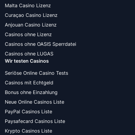
Malta Casino Lizenz
Curaçao Casino Lizenz
Anjouan Casino Lizenz
Casinos ohne Lizenz
Casinos ohne OASIS Sperrdatei
Casinos ohne LUGAS
Wir testen Casinos
Seriöse Online Casino Tests
Casinos mit Echtgeld
Bonus ohne Einzahlung
Neue Online Casinos Liste
PayPal Casinos Liste
Paysafecard Casinos Liste
Krypto Casinos Liste