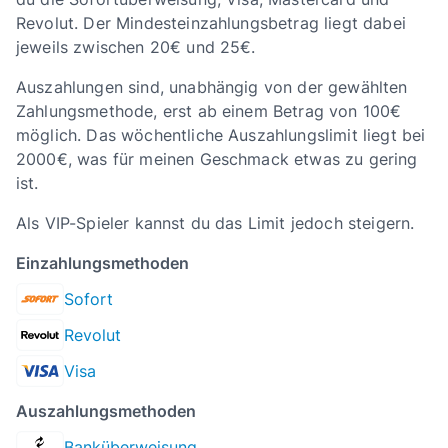
Revolut. Der Mindesteinzahlungsbetrag liegt dabei
jeweils zwischen 20€ und 25€.
Auszahlungen sind, unabhängig von der gewählten
Zahlungsmethode, erst ab einem Betrag von 100€
möglich. Das wöchentliche Auszahlungslimit liegt bei
2000€, was für meinen Geschmack etwas zu gering
ist.
Als VIP-Spieler kannst du das Limit jedoch steigern.
Einzahlungsmethoden
Sofort
Revolut
Visa
Auszahlungsmethoden
Banküberweisung