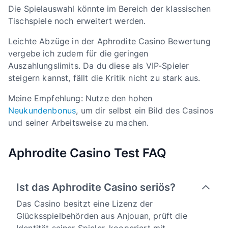
Die Spielauswahl könnte im Bereich der klassischen
Tischspiele noch erweitert werden.
Leichte Abzüge in der Aphrodite Casino Bewertung
vergebe ich zudem für die geringen
Auszahlungslimits. Da du diese als VIP-Spieler
steigern kannst, fällt die Kritik nicht zu stark aus.
Meine Empfehlung: Nutze den hohen
Neukundenbonus
, um dir selbst ein Bild des Casinos
und seiner Arbeitsweise zu machen.
Aphrodite Casino Test FAQ
Ist das Aphrodite Casino seriös?
Das Casino besitzt eine Lizenz der
Glücksspielbehörden aus Anjouan, prüft die
Identität seiner Spieler, kooperiert mit