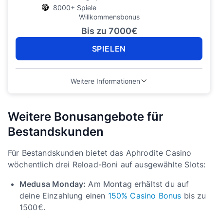
8000+ Spiele
Willkommensbonus
Bis zu 7000€
SPIELEN
Weitere Informationen
Weitere Bonusangebote für
Bestandskunden
Für Bestandskunden bietet das Aphrodite Casino
wöchentlich drei Reload-Boni auf ausgewählte Slots:
Medusa Monday:
Am Montag erhältst du auf
deine Einzahlung einen
150% Casino Bonus
bis zu
1500€.