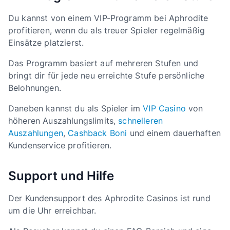
Du kannst von einem VIP-Programm bei Aphrodite
profitieren, wenn du als treuer Spieler regelmäßig
Einsätze platzierst.
Das Programm basiert auf mehreren Stufen und
bringt dir für jede neu erreichte Stufe persönliche
Belohnungen.
Daneben kannst du als Spieler im
VIP Casino
von
höheren Auszahlungslimits,
schnelleren
Auszahlungen
,
Cashback Boni
und einem dauerhaften
Kundenservice profitieren.
Support und Hilfe
Der Kundensupport des Aphrodite Casinos ist rund
um die Uhr erreichbar.