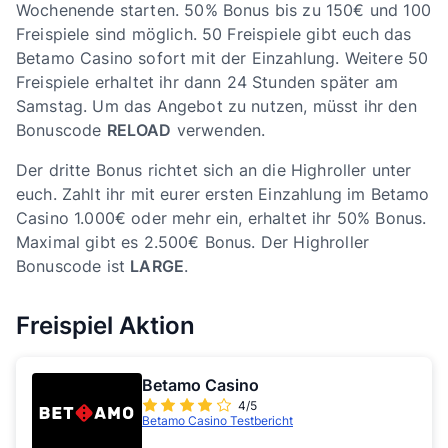
Wochenende starten. 50% Bonus bis zu 150€ und 100
Freispiele sind möglich. 50 Freispiele gibt euch das
Betamo Casino sofort mit der Einzahlung. Weitere 50
Freispiele erhaltet ihr dann 24 Stunden später am
Samstag. Um das Angebot zu nutzen, müsst ihr den
Bonuscode
RELOAD
verwenden.
Der dritte Bonus richtet sich an die Highroller unter
euch. Zahlt ihr mit eurer ersten Einzahlung im Betamo
Casino 1.000€ oder mehr ein, erhaltet ihr 50% Bonus.
Maximal gibt es 2.500€ Bonus. Der Highroller
Bonuscode ist
LARGE
.
Freispiel Aktion
Betamo Casino
4/5
Betamo Casino Testbericht