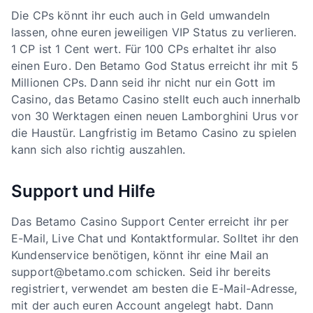
Die CPs könnt ihr euch auch in Geld umwandeln
lassen, ohne euren jeweiligen VIP Status zu verlieren.
1 CP ist 1 Cent wert. Für 100 CPs erhaltet ihr also
einen Euro. Den Betamo God Status erreicht ihr mit 5
Millionen CPs. Dann seid ihr nicht nur ein Gott im
Casino, das Betamo Casino stellt euch auch innerhalb
von 30 Werktagen einen neuen Lamborghini Urus vor
die Haustür. Langfristig im Betamo Casino zu spielen
kann sich also richtig auszahlen.
Support und Hilfe
Das Betamo Casino Support Center erreicht ihr per
E-Mail, Live Chat und Kontaktformular. Solltet ihr den
Kundenservice benötigen, könnt ihr eine Mail an
support@betamo.com schicken. Seid ihr bereits
registriert, verwendet am besten die E-Mail-Adresse,
mit der auch euren Account angelegt habt. Dann