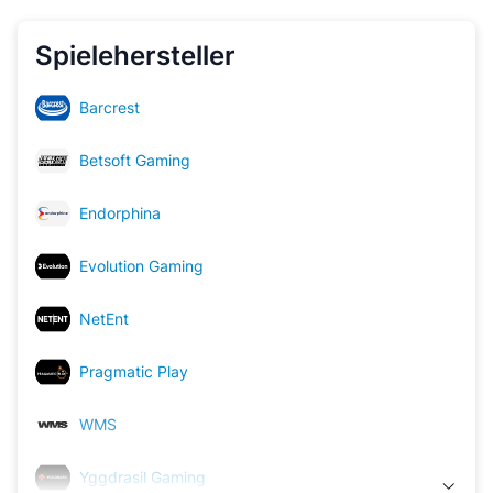
Spielehersteller
Barcrest
Betsoft Gaming
Endorphina
Evolution Gaming
NetEnt
Pragmatic Play
WMS
Yggdrasil Gaming