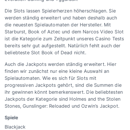
Die Slots lassen Spielerherzen höherschlagen. Sie
werden ständig erweitert und haben deshalb auch
die neuesten Spielautomaten der Hersteller. Mit
Starburst, Book of Aztec und dem Narcos Video Slot
ist die Kategorie zum Zeitpunkt unseres Casino Tests
bereits sehr gut aufgestellt. Natürlich fehlt auch der
beliebteste Slot Book of Dead nicht.
Auch die Jackpots werden ständig erweitert. Hier
finden wir zunächst nur eine kleine Auswahl an
Spielautomaten. Wie es sich für Slots mit
progressiven Jackpots gehört, sind die Summen die
ihr gewinnen könnt bemerkenswert. Die beliebtesten
Jackpots der Kategorie sind Holmes and the Stolen
Stones, Gunslinger: Reloaded und Ozwin’s Jackpot.
Spiele
Blackjack