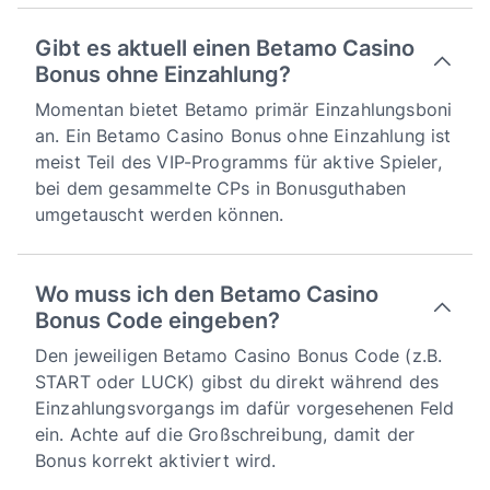
Gibt es aktuell einen Betamo Casino
Bonus ohne Einzahlung?
Momentan bietet Betamo primär Einzahlungsboni
an. Ein Betamo Casino Bonus ohne Einzahlung ist
meist Teil des VIP-Programms für aktive Spieler,
bei dem gesammelte CPs in Bonusguthaben
umgetauscht werden können.
Wo muss ich den Betamo Casino
Bonus Code eingeben?
Den jeweiligen Betamo Casino Bonus Code (z.B.
START oder LUCK) gibst du direkt während des
Einzahlungsvorgangs im dafür vorgesehenen Feld
ein. Achte auf die Großschreibung, damit der
Bonus korrekt aktiviert wird.