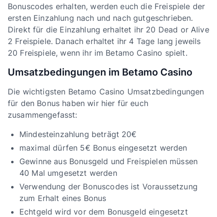
Bonuscodes erhalten, werden euch die Freispiele der
ersten Einzahlung nach und nach gutgeschrieben.
Direkt für die Einzahlung erhaltet ihr 20 Dead or Alive
2 Freispiele. Danach erhaltet ihr 4 Tage lang jeweils
20 Freispiele, wenn ihr im Betamo Casino spielt.
Umsatzbedingungen im Betamo Casino
Die wichtigsten Betamo Casino Umsatzbedingungen
für den Bonus haben wir hier für euch
zusammengefasst:
Mindesteinzahlung beträgt 20€
maximal dürfen 5€ Bonus eingesetzt werden
Gewinne aus Bonusgeld und Freispielen müssen
40 Mal umgesetzt werden
Verwendung der Bonuscodes ist Voraussetzung
zum Erhalt eines Bonus
Echtgeld wird vor dem Bonusgeld eingesetzt