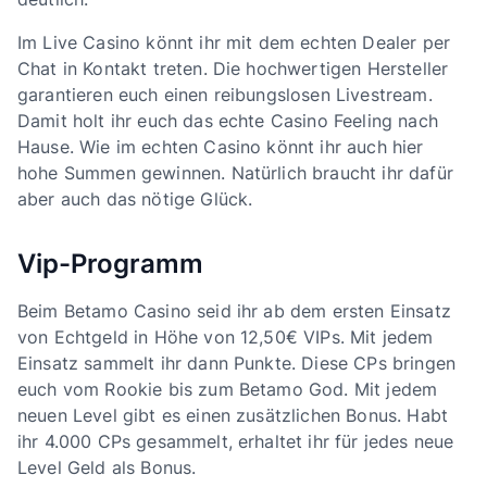
Im Live Casino könnt ihr mit dem echten Dealer per
Chat in Kontakt treten. Die hochwertigen Hersteller
garantieren euch einen reibungslosen Livestream.
Damit holt ihr euch das echte Casino Feeling nach
Hause. Wie im echten Casino könnt ihr auch hier
hohe Summen gewinnen. Natürlich braucht ihr dafür
aber auch das nötige Glück.
Vip-Programm
Beim Betamo Casino seid ihr ab dem ersten Einsatz
von Echtgeld in Höhe von 12,50€ VIPs. Mit jedem
Einsatz sammelt ihr dann Punkte. Diese CPs bringen
euch vom Rookie bis zum Betamo God. Mit jedem
neuen Level gibt es einen zusätzlichen Bonus. Habt
ihr 4.000 CPs gesammelt, erhaltet ihr für jedes neue
Level Geld als Bonus.