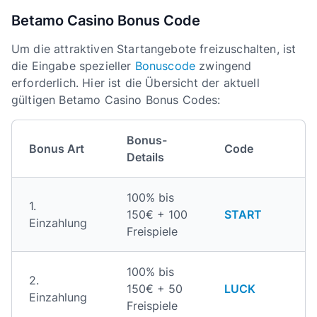
Betamo Casino Bonus Code
Um die attraktiven Startangebote freizuschalten, ist
die Eingabe spezieller
Bonuscode
zwingend
erforderlich. Hier ist die Übersicht der aktuell
gültigen Betamo Casino Bonus Codes:
Bonus-
Bonus Art
Code
Details
100% bis
1.
150€ + 100
START
Einzahlung
Freispiele
100% bis
2.
150€ + 50
LUCK
Einzahlung
Freispiele