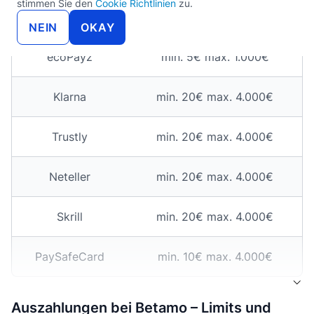
stimmen Sie den
Cookie Richtlinien
zu.
Master
min. 10€ max. 10.000€
NEIN
OKAY
ecoPayz
min. 5€ max. 1.000€
Klarna
min. 20€ max. 4.000€
Trustly
min. 20€ max. 4.000€
Neteller
min. 20€ max. 4.000€
Skrill
min. 20€ max. 4.000€
PaySafeCard
min. 10€ max. 4.000€
Auszahlungen bei Betamo – Limits und