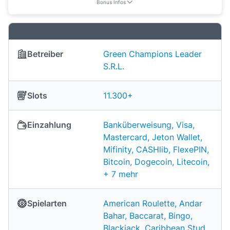
Bonus Infos
Betreiber
Green Champions Leader
S.R.L.
Slots
11.300+
Einzahlung
Banküberweisung, Visa,
Mastercard, Jeton Wallet,
Mifinity, CASHlib, FlexePIN,
Bitcoin, Dogecoin, Litecoin,
+ 7 mehr
Spielarten
American Roulette, Andar
Bahar, Baccarat, Bingo,
Blackjack, Caribbean Stud