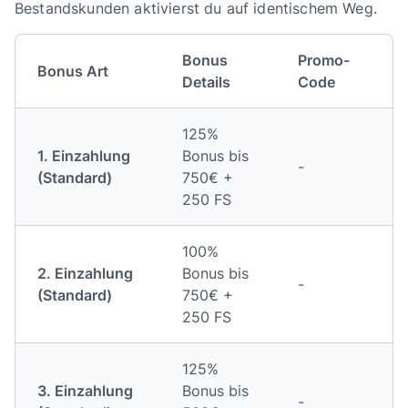
Bestandskunden aktivierst du auf identischem Weg.
Bonus
Promo-
Bonus Art
Details
Code
125%
1. Einzahlung
Bonus bis
-
(Standard)
750€ +
250 FS
100%
2. Einzahlung
Bonus bis
-
(Standard)
750€ +
250 FS
125%
3. Einzahlung
Bonus bis
-