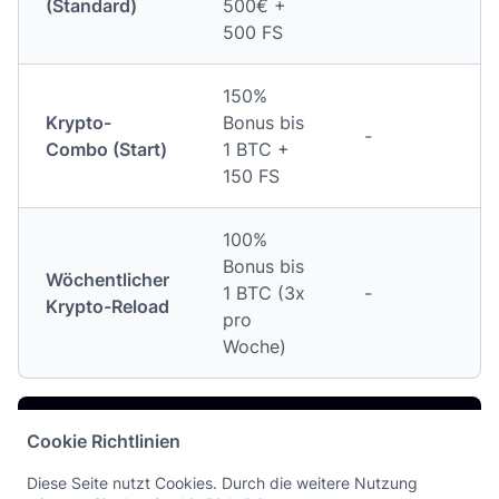
(Standard)
500€ +
500 FS
150%
Krypto-
Bonus bis
-
Combo (Start)
1 BTC +
150 FS
100%
Bonus bis
Wöchentlicher
1 BTC (3x
-
Krypto-Reload
pro
Woche)
Cookie Richtlinien
Diese Seite nutzt Cookies. Durch die weitere Nutzung