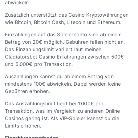
abwickeln.
Zusätzlich unterstützt das Casino Kryptowährungen
wie Bitcoin, Bitcoin Cash, Litecoin und Ethereum.
Einzahlungen auf das Spielerkonto sind ab einem
Betrag von 20€ möglich. Gebühren fallen nicht an.
Das Einzahlungslimit variiert laut meinen
Gladiatorsbet Casino Erfahrungen zwischen 500€
und 5.000€ pro Transaktion.
Auszahlungen kannst du ab einem Betrag von
mindestens 100€ abwickeln. Dabei werden keine
Gebühren erhoben.
Das Auszahlungslimit liegt bei 1.000€ pro
Transaktion, was im Vergleich zu anderen Online
Casinos gering ist. Als VIP-Spieler kannst du die
Limits erhöhen.