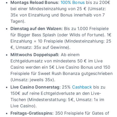
Montags Reload Bonus
:
100% Bonus
bis zu 200€
bei einer Mindesteinzahlung von 25 € (Umsatz:
35x von Einzahlung und Bonus innerhalb von 7
Tagen).
Dienstag auf den Walzen:
Bis zu 1.000 Freispiele
für Bigger Bass Splash (oder Wilds of Fortune). 1€
Einzahlung = 10 Freispiele (Mindesteinzahlung: 25
€, Umsatz: 35x auf Gewinne).
Mittwochs Doppelspaß:
Ab einem
Echtgeldumsatz von mindestens 50 € im Live
Casino werden ein 5€ Live Casino Bonus und 150
Freispiele für Sweet Rush Bonanza gutgeschrieben
(Umsatz: jeweils 35x).
Live Casino Donnerstag
: 25%
Cashback
bis zu
150€ auf reine Echtgeldverluste an den Live-
Tischen (Mindesterstattung: 5€, Umsatz: 1x im
Live Casino).
Freitags-Gratisspins:
350 Freispiele für Gates of