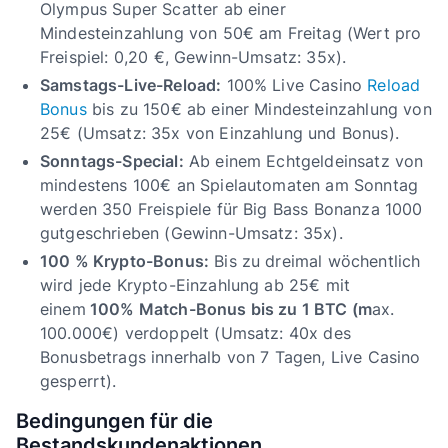
Olympus Super Scatter ab einer
Mindesteinzahlung von 50€ am Freitag (Wert pro
Freispiel: 0,20 €, Gewinn-Umsatz: 35x).
Samstags-Live-Reload:
100% Live Casino
Reload
Bonus
bis zu 150€ ab einer Mindesteinzahlung von
25€ (Umsatz: 35x von Einzahlung und Bonus).
Sonntags-Special:
Ab einem Echtgeldeinsatz von
mindestens 100€ an Spielautomaten am Sonntag
werden 350 Freispiele für Big Bass Bonanza 1000
gutgeschrieben (Gewinn-Umsatz: 35x).
100 % Krypto-Bonus:
Bis zu dreimal wöchentlich
wird jede Krypto-Einzahlung ab 25€ mit
einem
100% Match-Bonus bis zu 1 BTC (m
ax.
100.000€) verdoppelt (Umsatz: 40x des
Bonusbetrags innerhalb von 7 Tagen, Live Casino
gesperrt).
Bedingungen für die
Bestandskundenaktionen