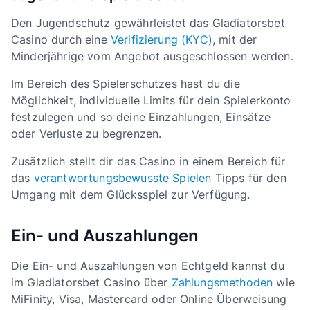
Den Jugendschutz gewährleistet das Gladiatorsbet
Casino durch eine
Verifizierung (KYC)
, mit der
Minderjährige vom Angebot ausgeschlossen werden.
Im Bereich des Spielerschutzes hast du die
Möglichkeit, individuelle Limits für dein Spielerkonto
festzulegen und so deine Einzahlungen, Einsätze
oder Verluste zu begrenzen.
Zusätzlich stellt dir das Casino in einem Bereich für
das
verantwortungsbewusste Spielen
Tipps für den
Umgang mit dem Glücksspiel zur Verfügung.
Ein- und Auszahlungen
Die Ein- und Auszahlungen von Echtgeld kannst du
im Gladiatorsbet Casino über
Zahlungsmethoden
wie
MiFinity, Visa, Mastercard oder Online Überweisung