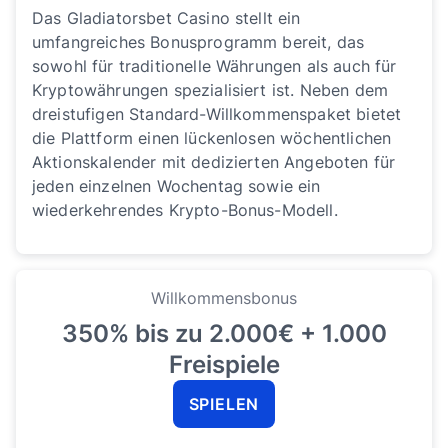
Das Gladiatorsbet Casino stellt ein
umfangreiches Bonusprogramm bereit, das
sowohl für traditionelle Währungen als auch für
Kryptowährungen spezialisiert ist. Neben dem
dreistufigen Standard-Willkommenspaket bietet
die Plattform einen lückenlosen wöchentlichen
Aktionskalender mit dedizierten Angeboten für
jeden einzelnen Wochentag sowie ein
wiederkehrendes Krypto-Bonus-Modell.
Willkommensbonus
350% bis zu 2.000€ + 1.000
Freispiele
SPIELEN