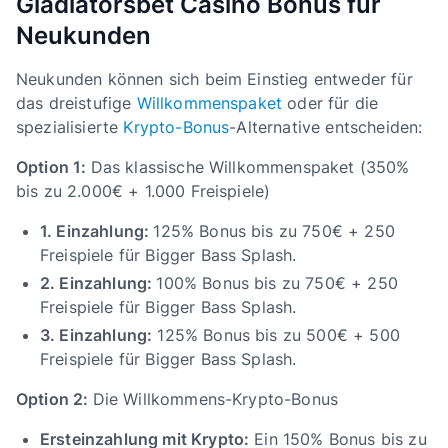
Gladiatorsbet Casino Bonus für
Neukunden
Neukunden können sich beim Einstieg entweder für
das dreistufige
Willkommenspaket
oder für die
spezialisierte
Krypto-Bonus
-Alternative entscheiden:
Option 1:
Das klassische Willkommenspaket (350%
bis zu 2.000€ + 1.000 Freispiele)
1. Einzahlung:
125% Bonus bis zu 750€ + 250
Freispiele für Bigger Bass Splash.
2. Einzahlung:
100% Bonus bis zu 750€ + 250
Freispiele für Bigger Bass Splash.
3. Einzahlung:
125% Bonus bis zu 500€ + 500
Freispiele für Bigger Bass Splash.
Option 2:
Die Willkommens-Krypto-Bonus
Ersteinzahlung mit Krypto:
Ein 150% Bonus bis zu