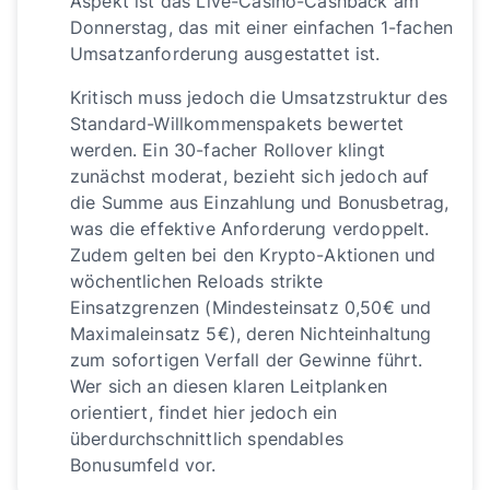
Aspekt ist das Live-Casino-Cashback am
Donnerstag, das mit einer einfachen 1-fachen
Umsatzanforderung ausgestattet ist.
Kritisch muss jedoch die Umsatzstruktur des
Standard-Willkommenspakets bewertet
werden. Ein 30-facher Rollover klingt
zunächst moderat, bezieht sich jedoch auf
die Summe aus Einzahlung und Bonusbetrag,
was die effektive Anforderung verdoppelt.
Zudem gelten bei den Krypto-Aktionen und
wöchentlichen Reloads strikte
Einsatzgrenzen (Mindesteinsatz 0,50€ und
Maximaleinsatz 5€), deren Nichteinhaltung
zum sofortigen Verfall der Gewinne führt.
Wer sich an diesen klaren Leitplanken
orientiert, findet hier jedoch ein
überdurchschnittlich spendables
Bonusumfeld vor.