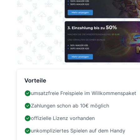
Vorteile
umsatzfreie Freispiele im Willkommenspaket
Zahlungen schon ab 10€ möglich
offizielle Lizenz vorhanden
unkompliziertes Spielen auf dem Handy