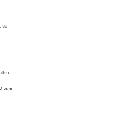
. So
alten
PM zum