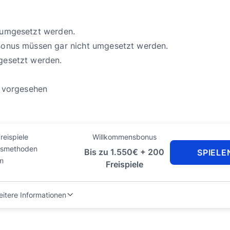
umgesetzt werden.
Bonus müssen gar nicht umgesetzt werden.
esetzt werden.
n vorgesehen
reispiele
Willkommensbonus
gsmethoden
Bis zu 1.550€ + 200
SPIELE
m
Freispiele
itere Informationen