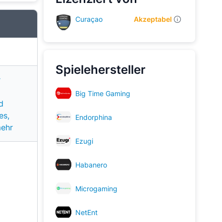
Curaçao
Akzeptabel
Spielehersteller
r
Big Time Gaming
d
es,
Endorphina
mehr
Ezugi
Habanero
Microgaming
NetEnt