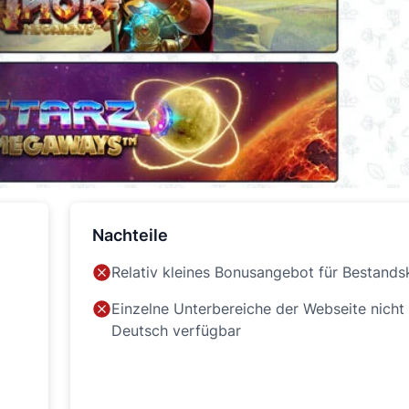
Nachteile
Relativ kleines Bonusangebot für Bestand
Einzelne Unterbereiche der Webseite nicht
Deutsch verfügbar