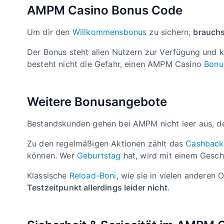
AMPM Casino Bonus Code
Um dir den
Willkommensbonus
zu sichern,
brauchs
Der Bonus steht allen Nutzern zur Verfügung und 
besteht nicht die Gefahr, einen AMPM Casino
Bonu
Weitere Bonusangebote
Bestandskunden gehen bei AMPM nicht leer aus, d
Zu den regelmäßigen Aktionen zählt das
Cashback
können. Wer
Geburtstag
hat, wird mit einem Gesch
Klassische
Reload-Boni
, wie sie in vielen anderen 
Testzeitpunkt allerdings leider nicht
.