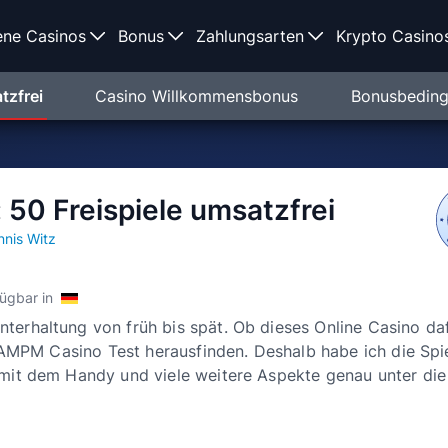
ne Casinos
Bonus
Zahlungsarten
Krypto Casino
tzfrei
Casino Willkommensbonus
Bonusbedin
50 Freispiele umsatzfrei
nis Witz
fügbar in
erhaltung von früh bis spät. Ob dieses Online Casino da
 AMPM Casino Test herausfinden. Deshalb habe ich die Spie
mit dem Handy und viele weitere Aspekte genau unter die