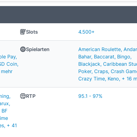
Slots
4.500+
Spielarten
American Roulette, Anda
ple Pay,
Bahar, Baccarat, Bingo,
SD Coin,
Blackjack, Caribbean Stu
7 mehr
Poker, Craps, Crash Gam
Crazy Time, Keno, + 16 
ing,
RTP
95.1 - 97%
arux,
, BF
Time
s, + 41