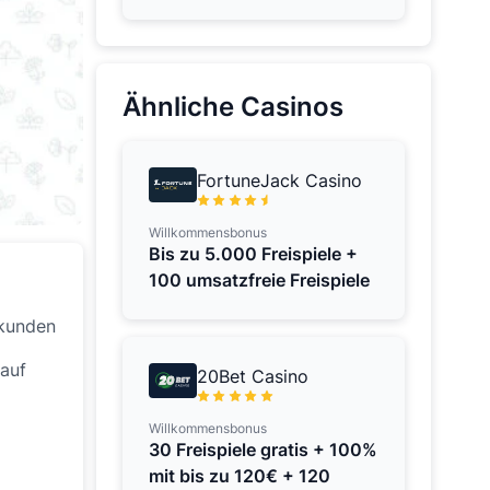
Ähnliche Casinos
FortuneJack Casino
Willkommensbonus
Bis zu 5.000 Freispiele +
100 umsatzfreie Freispiele
skunden
 auf
20Bet Casino
Willkommensbonus
30 Freispiele gratis + 100%
mit bis zu 120€ + 120