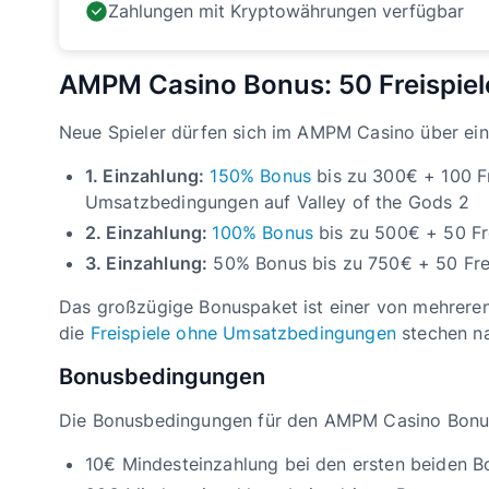
Zahlungen mit Kryptowährungen verfügbar
AMPM Casino Bonus: 50 Freispie
Neue Spieler dürfen sich im AMPM Casino über ein
1. Einzahlung:
150% Bonus
bis zu 300€ + 100 Fr
Umsatzbedingungen auf Valley of the Gods 2
2. Einzahlung:
100% Bonus
bis zu 500€ + 50 Fre
3. Einzahlung:
50% Bonus bis zu 750€ + 50 Freis
Das großzügige Bonuspaket ist einer von mehrere
die
Freispiele ohne Umsatzbedingungen
stechen na
Bonusbedingungen
Die Bonusbedingungen für den AMPM Casino Bonu
10€ Mindesteinzahlung bei den ersten beiden B