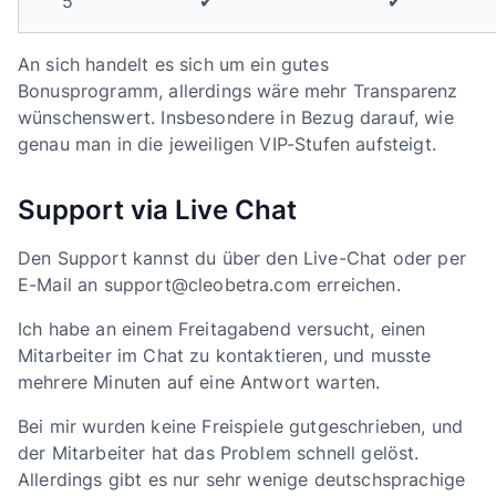
5
✔
✔
An sich handelt es sich um ein gutes
Bonusprogramm, allerdings wäre mehr Transparenz
wünschenswert. Insbesondere in Bezug darauf, wie
genau man in die jeweiligen VIP-Stufen aufsteigt.
Support via Live Chat
Den Support kannst du über den Live-Chat oder per
E-Mail an support@cleobetra.com erreichen.
Ich habe an einem Freitagabend versucht, einen
Mitarbeiter im Chat zu kontaktieren, und musste
mehrere Minuten auf eine Antwort warten.
Bei mir wurden keine Freispiele gutgeschrieben, und
der Mitarbeiter hat das Problem schnell gelöst.
Allerdings gibt es nur sehr wenige deutschsprachige