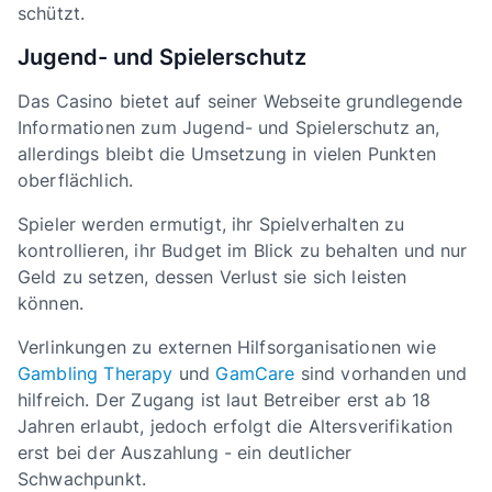
schützt.
Jugend- und Spielerschutz
Das Casino bietet auf seiner Webseite grundlegende
Informationen zum Jugend- und Spielerschutz an,
allerdings bleibt die Umsetzung in vielen Punkten
oberflächlich.
Spieler werden ermutigt, ihr Spielverhalten zu
kontrollieren, ihr Budget im Blick zu behalten und nur
Geld zu setzen, dessen Verlust sie sich leisten
können.
Verlinkungen zu externen Hilfsorganisationen wie
Gambling Therapy
und
GamCare
sind vorhanden und
hilfreich. Der Zugang ist laut Betreiber erst ab 18
Jahren erlaubt, jedoch erfolgt die Altersverifikation
erst bei der Auszahlung - ein deutlicher
Schwachpunkt.