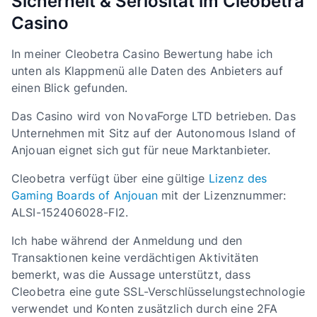
Sicherheit & Seriosität im Cleobetra
Casino
In meiner Cleobetra Casino Bewertung habe ich
unten als Klappmenü alle Daten des Anbieters auf
einen Blick gefunden.
Das Casino wird von NovaForge LTD betrieben. Das
Unternehmen mit Sitz auf der Autonomous Island of
Anjouan eignet sich gut für neue Marktanbieter.
Cleobetra verfügt über eine gültige
Lizenz des
Gaming Boards of Anjouan
mit der Lizenznummer:
ALSI-152406028-FI2.
Ich habe während der Anmeldung und den
Transaktionen keine verdächtigen Aktivitäten
bemerkt, was die Aussage unterstützt, dass
Cleobetra eine gute SSL-Verschlüsselungstechnologie
verwendet und Konten zusätzlich durch eine 2FA