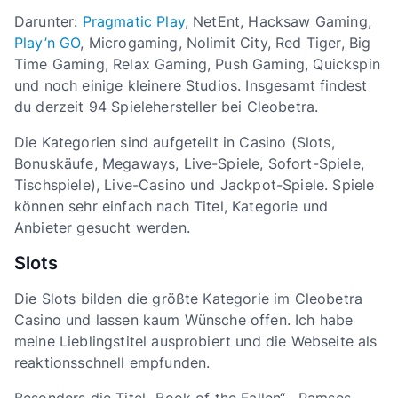
Darunter:
Pragmatic Play
, NetEnt, Hacksaw Gaming,
Play’n GO
, Microgaming, Nolimit City, Red Tiger, Big
Time Gaming, Relax Gaming, Push Gaming, Quickspin
und noch einige kleinere Studios. Insgesamt findest
du derzeit 94 Spielehersteller bei Cleobetra.
Die Kategorien sind aufgeteilt in Casino (Slots,
Bonuskäufe, Megaways, Live-Spiele, Sofort-Spiele,
Tischspiele), Live-Casino und Jackpot-Spiele. Spiele
können sehr einfach nach Titel, Kategorie und
Anbieter gesucht werden.
Slots
Die Slots bilden die größte Kategorie im Cleobetra
Casino und lassen kaum Wünsche offen. Ich habe
meine Lieblingstitel ausprobiert und die Webseite als
reaktionsschnell empfunden.