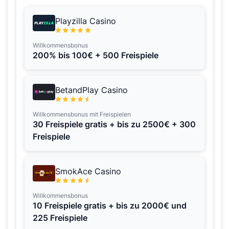
Playzilla Casino
Willkommensbonus
200% bis 100€ + 500 Freispiele
BetandPlay Casino
Willkommensbonus mit Freispielen
30 Freispiele gratis + bis zu 2500€ + 300
Freispiele
SmokAce Casino
Willkommensbonus
10 Freispiele gratis + bis zu 2000€ und
225 Freispiele