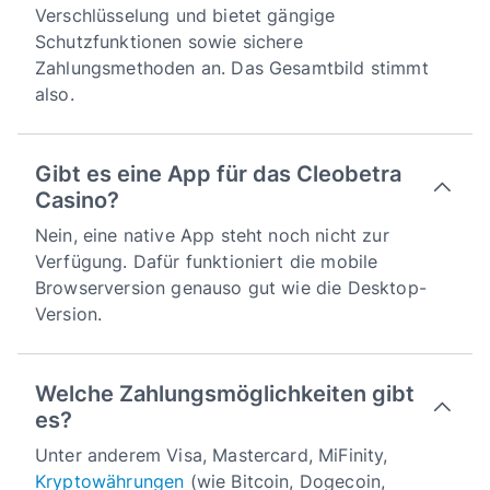
Verschlüsselung und bietet gängige
Schutzfunktionen sowie sichere
Zahlungsmethoden an. Das Gesamtbild stimmt
also.
Gibt es eine App für das Cleobetra
Casino?
Nein, eine native App steht noch nicht zur
Verfügung. Dafür funktioniert die mobile
Browserversion genauso gut wie die Desktop-
Version.
Welche Zahlungsmöglichkeiten gibt
es?
Unter anderem Visa, Mastercard, MiFinity,
Kryptowährungen
(wie Bitcoin, Dogecoin,