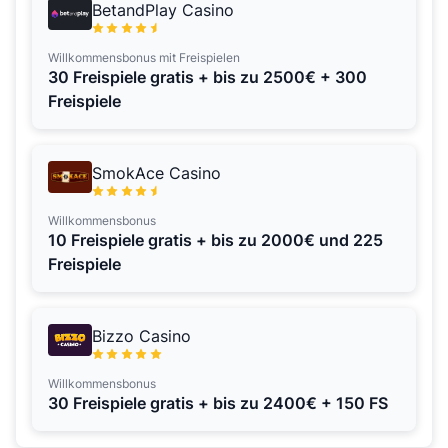
BetandPlay Casino
Willkommensbonus mit Freispielen
30 Freispiele gratis + bis zu 2500€ + 300
Freispiele
SmokAce Casino
Willkommensbonus
10 Freispiele gratis + bis zu 2000€ und 225
Freispiele
Bizzo Casino
Willkommensbonus
30 Freispiele gratis + bis zu 2400€ + 150 FS