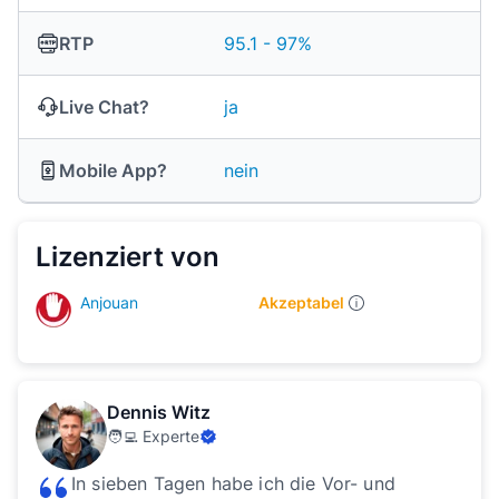
RTP
95.1 - 97%
Live Chat?
ja
Mobile App?
nein
Lizenziert von
Anjouan
Akzeptabel
Dennis Witz
🧑‍💻 Experte
In sieben Tagen habe ich die Vor- und