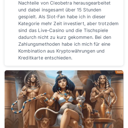
Nachteile von Cleobetra herausgearbeitet
und dabei insgesamt über 15 Stunden
gespielt. Als Slot-Fan habe ich in dieser
Kategorie mehr Zeit investiert, aber trotzdem
sind das Live-Casino und die Tischspiele
dadurch nicht zu kurz gekommen. Bei den
Zahlungsmethoden habe ich mich für eine
Kombination aus Kryptowährungen und
Kreditkarte entschieden.