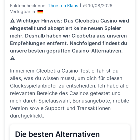
Faktencheck von
Thorsten Klaus
10/08/2026
Verfügbar in
⚠️ Wichtiger Hinweis:
Das
Cleobetra
Casino wird
eingestellt und akzeptiert keine neuen Spieler
mehr. Deshalb haben wir Cleobetra aus unseren
Empfehlungen entfernt. Nachfolgend findest du
unsere besten geprüften Casino-Alternativen.
⚠️
In meinem Cleobetra Casino Test erfährst du
alles, was du wissen musst, um dich für diesen
Glücksspielanbieter zu entscheiden. Ich habe alle
relevanten Bereiche des Casinos getestet und
mich durch Spielauswahl, Bonusangebote, mobile
Version sowie Support und Transaktionen
durchgeklickt.
Die besten Alternativen