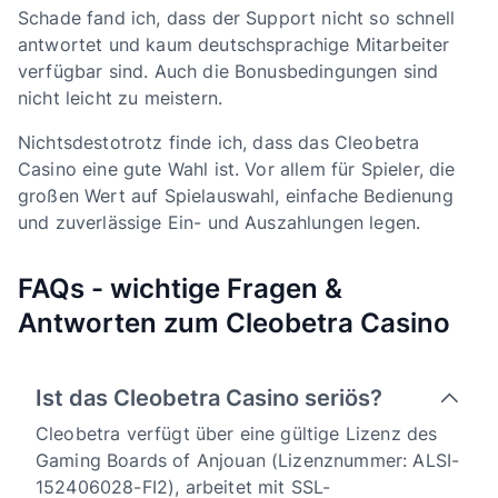
Schade fand ich, dass der Support nicht so schnell
antwortet und kaum deutschsprachige Mitarbeiter
verfügbar sind. Auch die Bonusbedingungen sind
nicht leicht zu meistern.
Nichtsdestotrotz finde ich, dass das Cleobetra
Casino eine gute Wahl ist. Vor allem für Spieler, die
großen Wert auf Spielauswahl, einfache Bedienung
und zuverlässige Ein- und Auszahlungen legen.
FAQs - wichtige Fragen &
Antworten zum Cleobetra Casino
Ist das Cleobetra Casino seriös?
Cleobetra verfügt über eine gültige Lizenz des
Gaming Boards of Anjouan (Lizenznummer: ALSI-
152406028-FI2), arbeitet mit SSL-