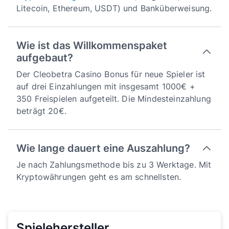
Litecoin, Ethereum, USDT) und Banküberweisung.
Wie ist das Willkommenspaket
aufgebaut?
Der Cleobetra Casino Bonus für neue Spieler ist
auf drei Einzahlungen mit insgesamt 1000€ +
350 Freispielen aufgeteilt. Die Mindesteinzahlung
beträgt 20€.
Wie lange dauert eine Auszahlung?
Je nach Zahlungsmethode bis zu 3 Werktage. Mit
Kryptowährungen geht es am schnellsten.
Spielehersteller