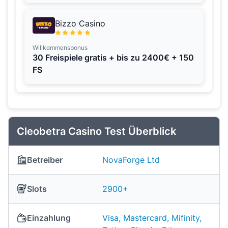
Bizzo Casino
Willkommensbonus
30 Freispiele gratis + bis zu 2400€ + 150
FS
Cleobetra Casino Test Überblick
Betreiber
NovaForge Ltd
Slots
2900+
Einzahlung
Visa, Mastercard, Mifinity,