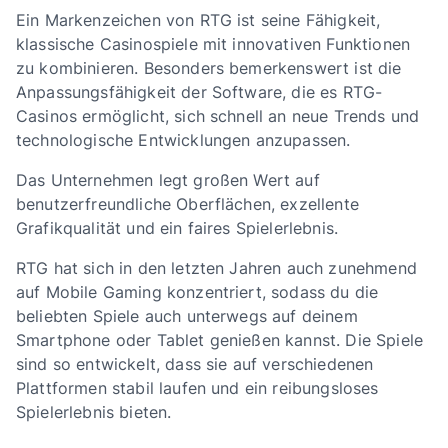
Ein Markenzeichen von RTG ist seine Fähigkeit,
klassische Casinospiele mit innovativen Funktionen
zu kombinieren. Besonders bemerkenswert ist die
Anpassungsfähigkeit der Software, die es RTG-
Casinos ermöglicht, sich schnell an neue Trends und
technologische Entwicklungen anzupassen.
Das Unternehmen legt großen Wert auf
benutzerfreundliche Oberflächen, exzellente
Grafikqualität und ein faires Spielerlebnis.
RTG hat sich in den letzten Jahren auch zunehmend
auf Mobile Gaming konzentriert, sodass du die
beliebten Spiele auch unterwegs auf deinem
Smartphone oder Tablet genießen kannst. Die Spiele
sind so entwickelt, dass sie auf verschiedenen
Plattformen stabil laufen und ein reibungsloses
Spielerlebnis bieten.