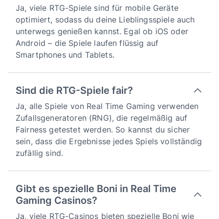
Ja, viele RTG-Spiele sind für mobile Geräte
optimiert, sodass du deine Lieblingsspiele auch
unterwegs genießen kannst. Egal ob iOS oder
Android – die Spiele laufen flüssig auf
Smartphones und Tablets.
Sind die RTG-Spiele fair?
Ja, alle Spiele von Real Time Gaming verwenden
Zufallsgeneratoren (RNG), die regelmäßig auf
Fairness getestet werden. So kannst du sicher
sein, dass die Ergebnisse jedes Spiels vollständig
zufällig sind.
Gibt es spezielle Boni in Real Time
Gaming Casinos?
Ja, viele RTG-Casinos bieten spezielle Boni wie