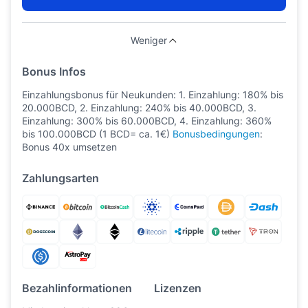
Weniger
Bonus Infos
Einzahlungsbonus für Neukunden: 1. Einzahlung: 180% bis
20.000BCD, 2. Einzahlung: 240% bis 40.000BCD, 3.
Einzahlung: 300% bis 60.000BCD, 4. Einzahlung: 360%
bis 100.000BCD (1 BCD= ca. 1€)
Bonusbedingungen
:
Bonus 40x umsetzen
Zahlungsarten
Bezahlinformationen
Lizenzen