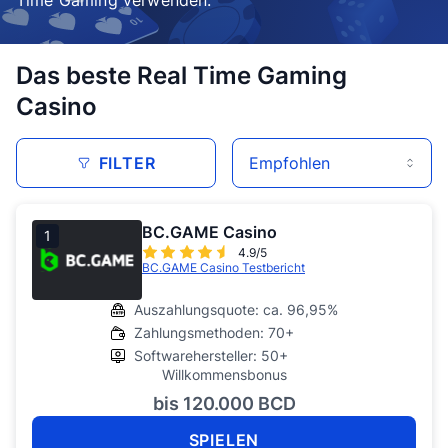
Time Gaming verwenden.
Das beste Real Time Gaming
Casino
FILTER
BC.GAME Casino
1
4.9/5
BC.GAME Casino Testbericht
Auszahlungsquote: ca. 96,95%
Zahlungsmethoden: 70+
Softwarehersteller: 50+
Willkommensbonus
bis 120.000 BCD
SPIELEN