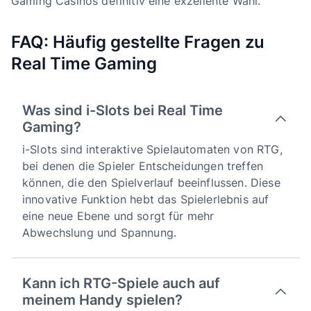
Gaming Casinos definitiv eine exzellente Wahl.
FAQ: Häufig gestellte Fragen zu
Real Time Gaming
Was sind i-Slots bei Real Time
Gaming?
i-Slots sind interaktive Spielautomaten von RTG,
bei denen die Spieler Entscheidungen treffen
können, die den Spielverlauf beeinflussen. Diese
innovative Funktion hebt das Spielerlebnis auf
eine neue Ebene und sorgt für mehr
Abwechslung und Spannung.
Kann ich RTG-Spiele auch auf
meinem Handy spielen?