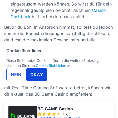
eingetauscht werden können. So wirst du für dein
regelmäßiges Spielen belohnt. Auch ein
Casino
Cashback
ist hierbei durchaus üblich.
Bevor du Boni in Anspruch nimmst, solltest du jedoch
immer die Bonusbedingungen sorgfältig durchlesen,
da diese die maximalen Gewinnlimits und die
Umsatzanforderungen festlegen.
Cookie Richtlinien
Die besten Real Time Gaming
Diese Seite nutzt Cookies. Durch die weitere Nutzung
stimmen Sie den
Cookie Richtlinien
zu.
Casinos: Unsere Empfehlungen
NEIN
OKAY
Wenn du auf der Suche nach einem Casino bist, das
mit Real Time Gaming Software arbeitet, können wir
dir aktuell das BC.Game Casino empfehlen:
BC.GAME Casino
4.9/5