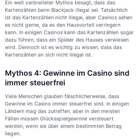
Ein weit verbreiteter Mythos besagt, dass das
Kartenzählen beim Blackjack illegal sei. Tatsächlich
ist das Kartenzählen nicht illegal, aber Casinos sehen
es nicht gerne, da es den Hausvorteil verringern
kann. In einigen Casinos kann das Kartenzählen sogar
dazu führen, dass ein Spieler des Hauses verwiesen
wird. Dennoch ist es wichtig zu wissen, dass das
Kartenzählen an sich nicht illegal ist.
Mythos 4: Gewinne im Casino sind
immer steuerfrei
Viele Menschen glauben fälschlicherweise, dass
Gewinne im Casino immer steuerfrei sind. In einigen
Ländern mag das zutreffen, aber in den meisten
Fällen müssen Glücksspielgewinne versteuert
werden, wenn sie über einem bestimmten Betrag
liegen.