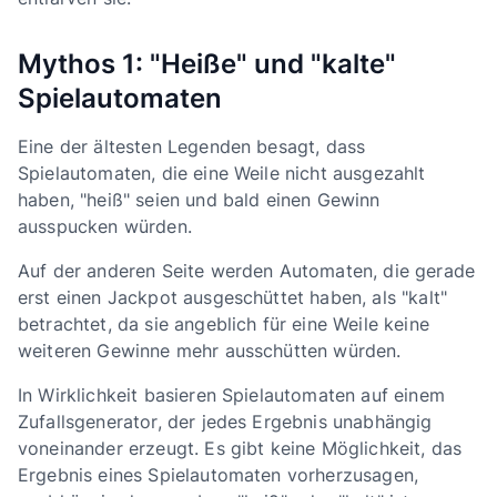
Mythos 1: "Heiße" und "kalte"
Spielautomaten
Eine der ältesten Legenden besagt, dass
Spielautomaten, die eine Weile nicht ausgezahlt
haben, "heiß" seien und bald einen Gewinn
ausspucken würden.
Auf der anderen Seite werden Automaten, die gerade
erst einen Jackpot ausgeschüttet haben, als "kalt"
betrachtet, da sie angeblich für eine Weile keine
weiteren Gewinne mehr ausschütten würden.
In Wirklichkeit basieren Spielautomaten auf einem
Zufallsgenerator, der jedes Ergebnis unabhängig
voneinander erzeugt. Es gibt keine Möglichkeit, das
Ergebnis eines Spielautomaten vorherzusagen,