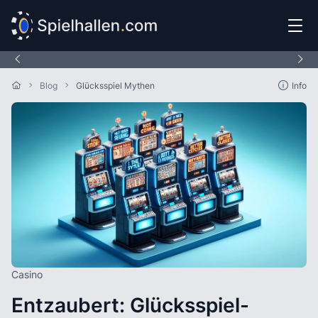
Blog
Glücksspiel Mythen
Info
Casino
Entzaubert: Glücksspiel-