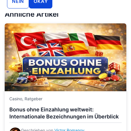
NEIN
OKAY
Ähnliche Artikel
Casino, Ratgeber
Bonus ohne Einzahlung weltweit:
Internationale Bezeichnungen im Überblick
Geschrieben von
Victor Romanov