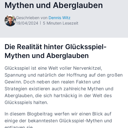
Mythen und Aberglauben
Geschrieben von
Dennis Witz
19/04/2024
5 Minuten Lesezeit
Die Realität hinter Glücksspiel-
Mythen und Aberglauben
Glücksspiel ist eine Welt voller Nervenkitzel,
Spannung und natürlich der Hoffnung auf den großen
Gewinn. Doch neben den realen Fakten und
Strategien existieren auch zahlreiche Mythen und
Aberglauben, die sich hartnäckig in der Welt des
Glücksspiels halten.
In diesem Blogbeitrag werfen wir einen Blick auf
einige der bekanntesten Glücksspiel-Mythen und
entlarven sie.