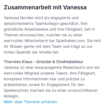
Zusammenarbeit mit Vanessa
Vanessa Norden wird als engagierte und
detailorientierte Teamkollegin geschätzt. Ihre
gründliche Arbeitsweise und ihre Fähigkeit, tief in
Themen einzutauchen, machen sie zu einer
wertvollen Mitarbeiterin bei Spielhallen.com. Sie teilt
ihr Wissen gerne mit dem Team und trägt so zur
hohen Qualität der Inhalte bei.
Thorsten Klaus - Gründer & Chefredakteur
Vanessa ist eine herausragende Redakteurin und ein
wertvolles Mitglied unseres Teams. Ihre Fähigkeit,
komplexe Informationen klar und präzise zu
präsentieren, sowie ihr Engagement für den
Spielerschutz machen sie zu einer unverzichtbaren
Kollegin.
Mehr über Thorsten erfahren.