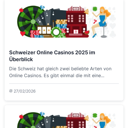
Schweizer Online Casinos 2025 im
Überblick
Die Schweiz hat gleich zwei beliebte Arten von
Online Casinos. Es gibt einmal die mit eine...
27/02/2026