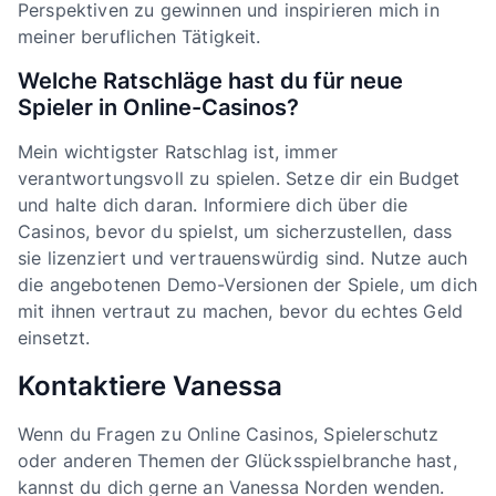
Perspektiven zu gewinnen und inspirieren mich in
meiner beruflichen Tätigkeit.
Welche Ratschläge hast du für neue
Spieler in Online-Casinos?
Mein wichtigster Ratschlag ist, immer
verantwortungsvoll zu spielen. Setze dir ein Budget
und halte dich daran. Informiere dich über die
Casinos, bevor du spielst, um sicherzustellen, dass
sie lizenziert und vertrauenswürdig sind. Nutze auch
die angebotenen Demo-Versionen der Spiele, um dich
mit ihnen vertraut zu machen, bevor du echtes Geld
einsetzt.
Kontaktiere Vanessa
Wenn du Fragen zu Online Casinos, Spielerschutz
oder anderen Themen der Glücksspielbranche hast,
kannst du dich gerne an Vanessa Norden wenden.