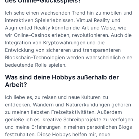
des Online-Glücksspiels?
Ich sehe einen wachsenden Trend hin zu mobilen und
interaktiven Spielerlebnissen. Virtual Reality und
Augmented Reality könnten die Art und Weise, wie
wir Online-Casinos erleben, revolutionieren. Auch die
Integration von Kryptowährungen und die
Entwicklung von sichereren und transparenteren
Blockchain-Technologien werden wahrscheinlich eine
bedeutende Rolle spielen.
Was sind deine Hobbys außerhalb der
Arbeit?
Ich liebe es, zu reisen und neue Kulturen zu
entdecken. Wandern und Naturerkundungen gehören
zu meinen liebsten Freizeitaktivitäten. Außerdem
genieße ich es, kreative Schreibprojekte zu verfolgen
und meine Erfahrungen in meinen persönlichen Blogs
festzuhalten. Diese Hobbys helfen mir, neue