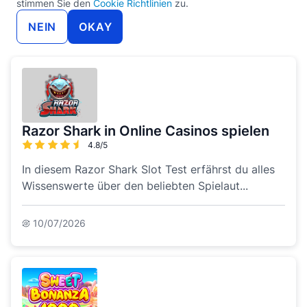
stimmen Sie den
Cookie Richtlinien
zu.
NEIN
OKAY
Neueste Slot Tests
Razor Shark in Online Casinos spielen
4.8/5
In diesem Razor Shark Slot Test erfährst du alles
Wissenswerte über den beliebten Spielaut...
10/07/2026