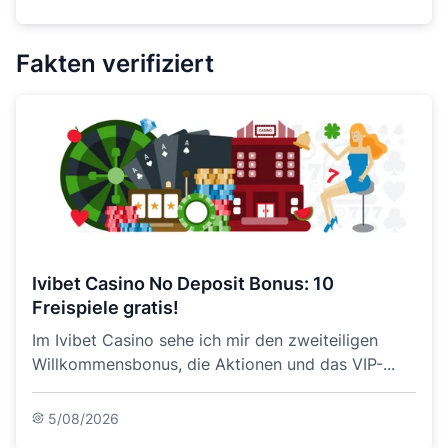
Fakten verifiziert
Ivibet Casino No Deposit Bonus: 10
Freispiele gratis!
Im Ivibet Casino sehe ich mir den zweiteiligen
Willkommensbonus, die Aktionen und das VIP-...
5/08/2026