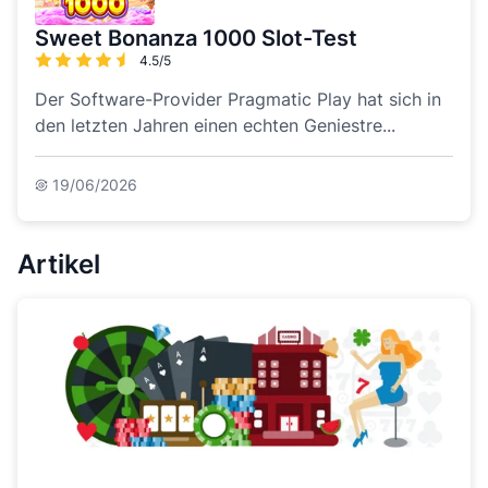
Sweet Bonanza 1000 Slot-Test
4.5/5
Der Software-Provider Pragmatic Play hat sich in
den letzten Jahren einen echten Geniestre...
19/06/2026
Artikel