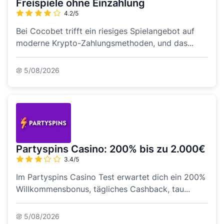
Freispiele ohne Einzahlung
4.2/5
Bei Cocobet trifft ein riesiges Spielangebot auf
moderne Krypto-Zahlungsmethoden, und das...
5/08/2026
Partyspins Casino: 200% bis zu 2.000€
3.4/5
Im Partyspins Casino Test erwartet dich ein 200%
Willkommensbonus, tägliches Cashback, tau...
5/08/2026