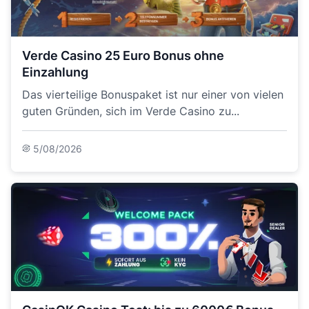
Verde Casino 25 Euro Bonus ohne
Einzahlung
Das vierteilige Bonuspaket ist nur einer von vielen
guten Gründen, sich im Verde Casino zu...
5/08/2026