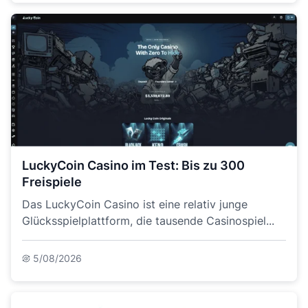
LuckyCoin Casino im Test: Bis zu 300
Freispiele
Das LuckyCoin Casino ist eine relativ junge
Glücksspielplattform, die tausende Casinospiel...
5/08/2026