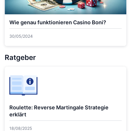
Wie genau funktionieren Casino Boni?
30/05/2024
Ratgeber
Roulette: Reverse Martingale Strategie
erklärt
18/08/2025