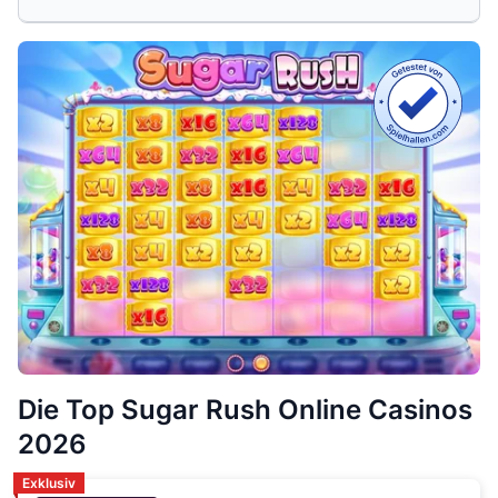
Die Top Sugar Rush Online Casinos
2026
Exklusiv