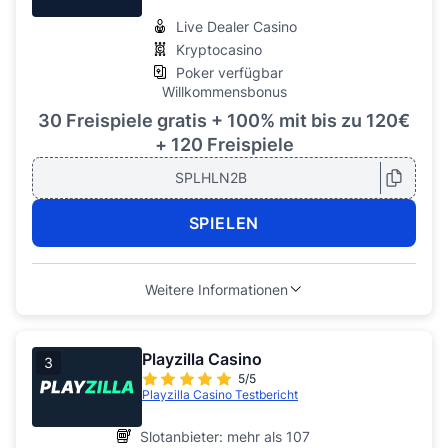
Live Dealer Casino
Kryptocasino
Poker verfügbar
Willkommensbonus
30 Freispiele gratis + 100% mit bis zu 120€
+ 120 Freispiele
SPLHLN2B
SPIELEN
Weitere Informationen
Playzilla Casino
3
5/5
Playzilla Casino Testbericht
Slotanbieter: mehr als 107