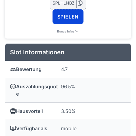
SPLHLNBZ
SPIELEN
Bonus Infos
Slot Informationen
Bewertung
4.7
Auszahlungsquot
96.5%
e
Hausvorteil
3.50%
Verfügbar als
mobile