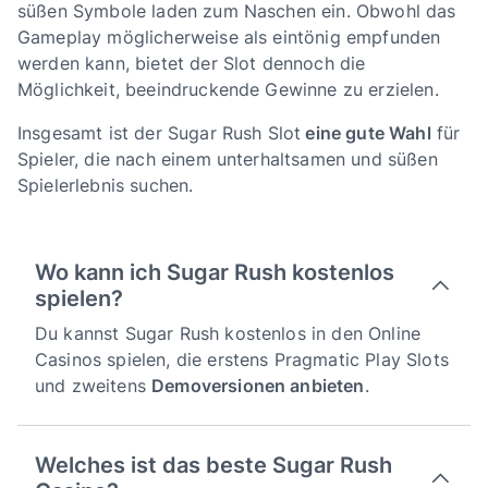
süßen Symbole laden zum Naschen ein. Obwohl das
Gameplay möglicherweise als eintönig empfunden
werden kann, bietet der Slot dennoch die
Möglichkeit, beeindruckende Gewinne zu erzielen.
Insgesamt ist der Sugar Rush Slot
eine gute Wahl
für
Spieler, die nach einem unterhaltsamen und süßen
Spielerlebnis suchen.
Wo kann ich Sugar Rush kostenlos
spielen?
Du kannst Sugar Rush kostenlos in den Online
Casinos spielen, die erstens Pragmatic Play Slots
und zweitens
Demoversionen anbieten
.
Welches ist das beste Sugar Rush