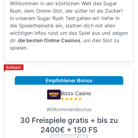
Willkommen in der köstlichen Welt des Sugar
Rush, dem Online-Slot, der süßer ist als Zucker!
In unserem
Sugar Rush Test
gehen wir tiefer in
die Spielethematik ein, statten dich mit allen
wichtigen Infos rund um das Spiel aus und zeigen
dir
die besten Online Casinos
, um den Slot zu
spielen.
Exklusiv
Empfohlener Bonus
Bizzo Casino
Willkommensbonus
30 Freispiele gratis + bis zu
2400€ + 150 FS