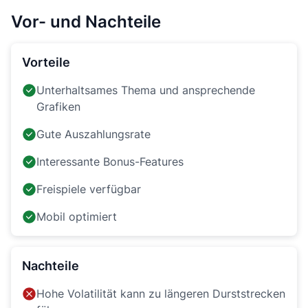
Vor- und Nachteile
Vorteile
Unterhaltsames Thema und ansprechende
Grafiken
Gute Auszahlungsrate
Interessante Bonus-Features
Freispiele verfügbar
Mobil optimiert
Nachteile
Hohe Volatilität kann zu längeren Durststrecken