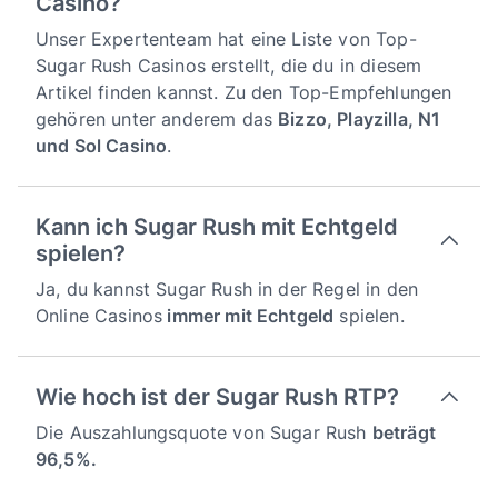
Casino?
Unser Expertenteam hat eine Liste von Top-
Sugar Rush Casinos erstellt, die du in diesem
Artikel finden kannst. Zu den Top-Empfehlungen
gehören unter anderem das
Bizzo, Playzilla, N1
und Sol Casino
.
Kann ich Sugar Rush mit Echtgeld
spielen?
Ja, du kannst Sugar Rush in der Regel in den
Online Casinos
immer mit Echtgeld
spielen.
Wie hoch ist der Sugar Rush RTP?
Die Auszahlungsquote von Sugar Rush
beträgt
96,5%.