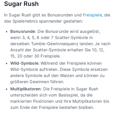
Sugar Rush
In Sugar Rush gibt es Bonusrunden und
Freispiele
, die
das Spielerlebnis spannender gestalten:
Bonusrunde
: Die Bonusrunde wird ausgelöst,
wenn 3, 4, 5, 6 oder 7 Scatter-Symbole in
derselben Tumble-Gewinnsequenz landen. Je nach
Anzahl der Scatter-Symbole erhalten Sie 10, 12,
15, 20 oder 30 Freispiele.
Wild-Symbole
: Während der Freispiele können
Wild-Symbole auftreten. Diese Symbole ersetzen
andere Symbole auf den Walzen und können zu
größeren Gewinnen führen.
Multiplikatoren
: Die Freispiele in Sugar Rush
unterscheiden sich vom Basisspiel, da die
markierten Positionen und ihre Multiplikatoren bis
zum Ende der Freispiele bestehen bleiben.