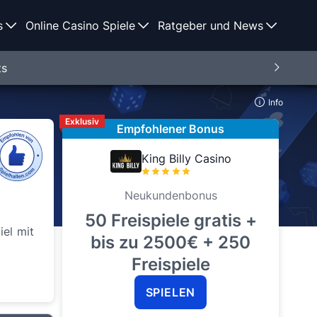
s
Online Casino Spiele
Ratgeber und News
ts
Info
Exklusiv
Empfohlener Bonus
King Billy Casino
Neukundenbonus
50 Freispiele gratis +
el mit
bis zu 2500€ + 250
Freispiele
SPIELEN