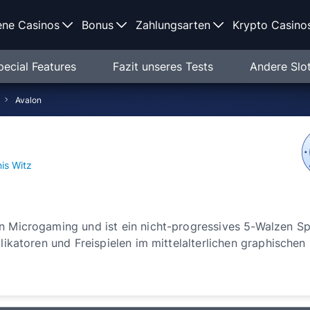
ne Casinos
Bonus
Zahlungsarten
Krypto Casino
pecial Features
Fazit unseres Tests
Andere Slo
Avalon
is Witz
 Microgaming und ist ein nicht-progressives 5-Walzen Spi
ikatoren und Freispielen im mittelalterlichen graphischen