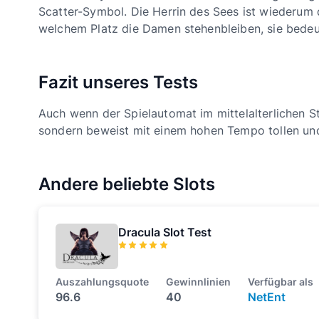
Scatter-Symbol. Die Herrin des Sees ist wiederum 
welchem Platz die Damen stehenbleiben, sie bedeut
Fazit unseres Tests
Auch wenn der Spielautomat im mittelalterlichen Sti
sondern beweist mit einem hohen Tempo tollen und
Andere beliebte Slots
Dracula Slot Test
Auszahlungsquote
Gewinnlinien
Verfügbar als
96.6
40
NetEnt