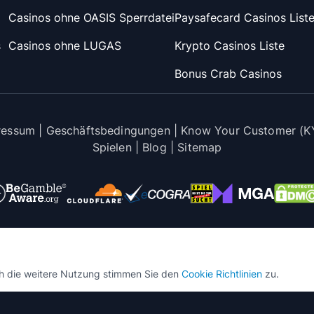
Casinos ohne OASIS Sperrdatei
Paysafecard Casinos List
s
Casinos ohne LUGAS
Krypto Casinos Liste
Bonus Crab Casinos
ressum
|
Geschäftsbedingungen
|
Know Your Customer (K
Spielen
|
Blog
|
Sitemap
 © 2016-2026 - Avalon Spielautomat Online Casinos & Er
s zu Online Casinos. Diese Online Casinos sind von Prüfbehörden und Lizenzgeb
ch die weitere Nutzung stimmen Sie den
Cookie Richtlinien
zu.
l illegal sein. Es liegt deshalb in der Verantwortung des Nutzers sicherzustell