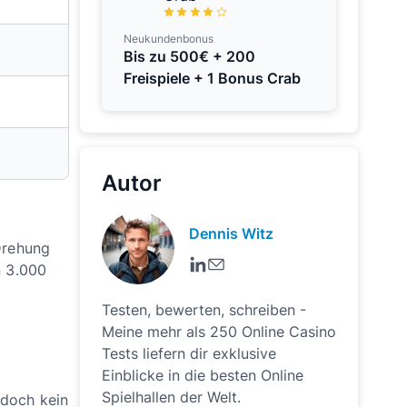
Neukundenbonus
Bis zu 500€ + 200
Freispiele + 1 Bonus Crab
Autor
Dennis Witz
 Drehung
n 3.000
Testen, bewerten, schreiben -
Meine mehr als 250 Online Casino
Tests liefern dir exklusive
Einblicke in die besten Online
Spielhallen der Welt.
edoch kein