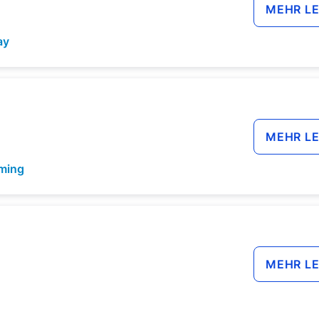
MEHR L
ay
MEHR L
aming
MEHR L