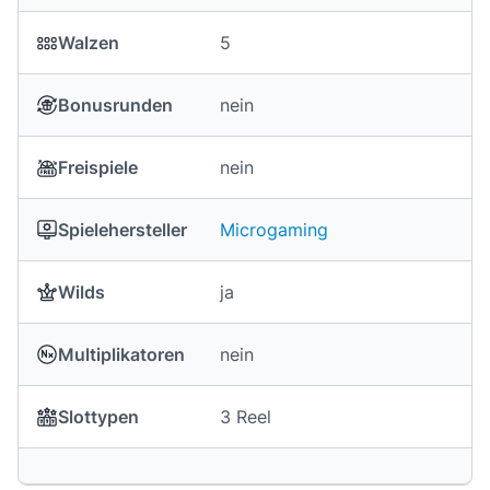
Walzen
5
Bonusrunden
nein
Freispiele
nein
Spielehersteller
Microgaming
Wilds
ja
Multiplikatoren
nein
Slottypen
3 Reel