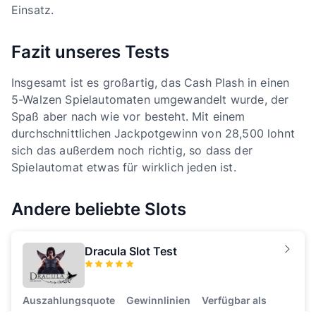
Einsatz.
Fazit unseres Tests
Insgesamt ist es großartig, das Cash Plash in einen
5-Walzen Spielautomaten umgewandelt wurde, der
Spaß aber nach wie vor besteht. Mit einem
durchschnittlichen Jackpotgewinn von 28,500 lohnt
sich das außerdem noch richtig, so dass der
Spielautomat etwas für wirklich jeden ist.
Andere beliebte Slots
Dracula Slot Test
Auszahlungsquote
Gewinnlinien
Verfügbar als
96.6
40
NetEnt