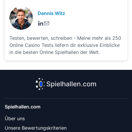
Dennis Witz
Testen, bewerten, schreiben - Meine mehr als 250
Online Casino Tests liefern dir exklusive Einblicke
in die besten Online Spielhallen der Welt.
Spielhallen.com
Über uns
Unsere Bewertungskriterien