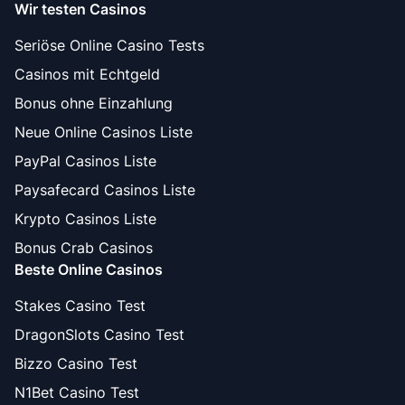
Wir testen Casinos
Seriöse Online Casino Tests
Casinos mit Echtgeld
Bonus ohne Einzahlung
Neue Online Casinos Liste
PayPal Casinos Liste
Paysafecard Casinos Liste
Krypto Casinos Liste
Bonus Crab Casinos
Beste Online Casinos
Stakes Casino Test
DragonSlots Casino Test
Bizzo Casino Test
N1Bet Casino Test