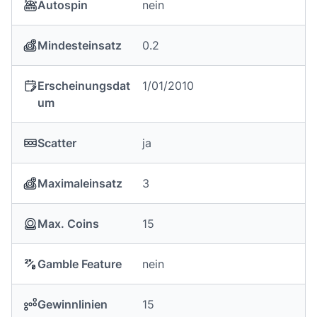
Autospin
nein
Mindesteinsatz
0.2
Erscheinungsdat
1/01/2010
um
Scatter
ja
Maximaleinsatz
3
Max. Coins
15
Gamble Feature
nein
Gewinnlinien
15