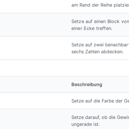
am Rand der Reihe platzier
Setze auf einen Block von 
einer Ecke treffen.
Setze auf zwei benachbart
sechs Zahlen abdecken.
Beschreibung
Setze auf die Farbe der G
Setze darauf, ob die Gewi
ungerade ist.