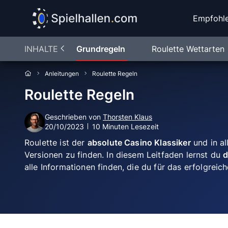
Empfohle
INHALTE
Grundregeln
Roulette Wettarten
Anleitungen
Roulette Regeln
Roulette Regeln
Geschrieben von
Thorsten Klaus
20/10/2023
10 Minuten Lesezeit
Roulette ist der
absolute Casino Klassiker
und in al
Versionen zu finden. In diesem Leitfaden lernst du
d
alle Informationen finden, die du für das erfolgreich