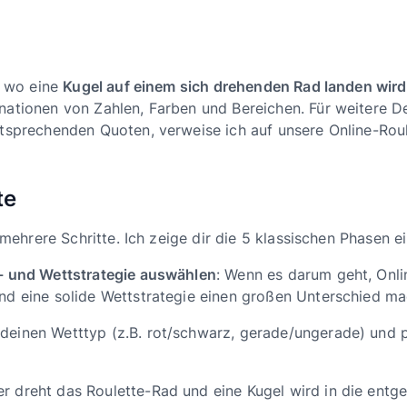
, wo eine
Kugel auf einem sich drehenden Rad landen wird
tionen von Zahlen, Farben und Bereichen. Für weitere De
sprechenden Quoten, verweise ich auf unsere Online-Roul
te
 mehrere Schritte. Ich zeige dir die 5 klassischen Phasen e
h- und Wettstrategie auswählen
: Wenn es darum geht, Onli
und eine solide Wettstrategie einen großen Unterschied m
 deinen Wetttyp (z.B. rot/schwarz, gerade/ungerade) und 
er dreht das Roulette-Rad und eine Kugel wird in die ent