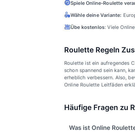
Spiele Online-Roulette ve
Wähle deine Variante:
Europ
Übe kostenlos
: Viele Onli
Roulette Regeln Z
Roulette ist ein aufregendes C
schon spannend sein kann, kan
erheblich verbessern. Also, be
Online Roulette Leitfäden erkl
Häufige Fragen zu R
Was ist Online Roulett