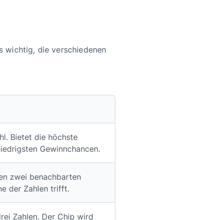
s wichtig, die verschiedenen
hl. Bietet die höchste
niedrigsten Gewinnchancen.
hen zwei benachbarten
e der Zahlen trifft.
rei Zahlen. Der Chip wird