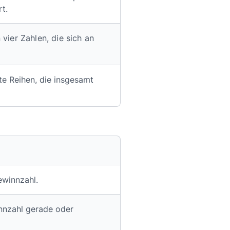
t.
vier Zahlen, die sich an
e Reihen, die insgesamt
ewinnzahl.
nnzahl gerade oder