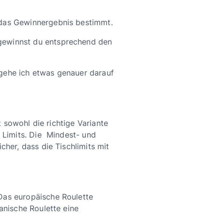
s das Gewinnergebnis bestimmt.
 gewinnst du entsprechend den
n gehe ich etwas genauer darauf
t sowohl die richtige Variante
 Limits. Die Mindest- und
her, dass die Tischlimits mit
Das europäische Roulette
anische Roulette eine