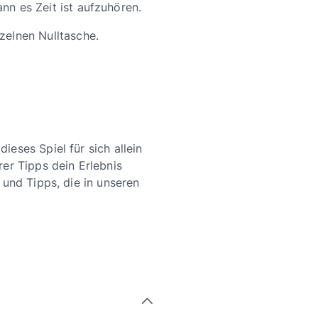
nn es Zeit ist aufzuhören.
zelnen Nulltasche.
ieses Spiel für sich allein
er Tipps dein Erlebnis
 und Tipps, die in unseren