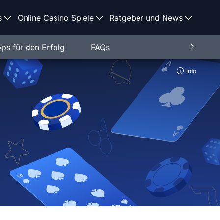
s
Online Casino Spiele
Ratgeber und News
pps für den Erfolg
FAQs
Info