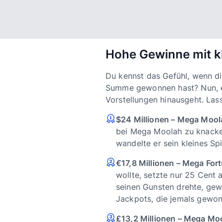
Hohe Gewinne mit k
Du kennst das Gefühl, wenn di
Summe gewonnen hast? Nun, ei
Vorstellungen hinausgeht. Las
$24 Millionen – Mega Mool
bei Mega Moolah zu knacken
wandelte er sein kleines Sp
€17,8 Millionen – Mega For
wollte, setzte nur 25 Cent 
seinen Gunsten drehte, gewa
Jackpots, die jemals gewo
£13,2 Millionen – Mega Mo