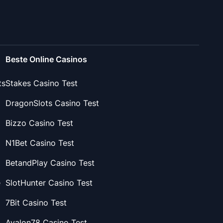
Beste Online Casinos
ts
Stakes Casino Test
DragonSlots Casino Test
Bizzo Casino Test
N1Bet Casino Test
BetandPlay Casino Test
e
SlotHunter Casino Test
7Bit Casino Test
Avalon78 Casino Test