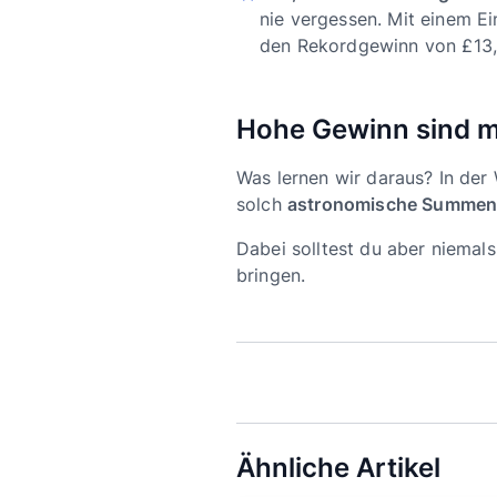
nie vergessen. Mit einem E
den Rekordgewinn von £13,2 
Hohe Gewinn sind m
Was lernen wir daraus? In der
solch
astronomische Summen 
Dabei solltest du aber niemal
bringen.
Ähnliche Artikel