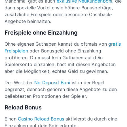
Manchmal gibt es auch
exklusive Neukundenboni
, die
dann spezielle Vorteile wie höhere Bonusbeträge,
zusätzliche Freispiele oder besondere Cashback-
Angebote beinhalten.
Freispiele ohne Einzahlung
Ohne eigenes Guthaben kannst du oftmals von
gratis
Freispielen
oder Bonusgeld ohne Einzahlung
profitieren. Du musst kein Guthaben auf dein
Spielerkonto einzahlen, hast mit diesen Angeboten
aber die Möglichkeit, echtes Geld zu gewinnen.
Der Wert der
No Deposit Boni
ist in der Regel
begrenzt, dennoch gehören diese Angebote zu den
beliebtesten Promotionen der Spieler.
Reload Bonus
Einen
Casino Reload Bonus
aktivierst du durch eine
Einzahlung auf dein Spielerkonto.