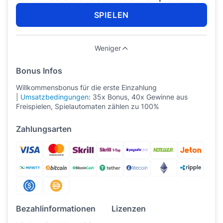
SPIELEN
Weniger
Bonus Infos
Willkommensbonus für die erste Einzahlung
|
Umsatzbedingungen
: 35x Bonus, 40x Gewinne aus
Freispielen, Spielautomaten zählen zu 100%
Zahlungsarten
Bezahlinformationen
Lizenzen