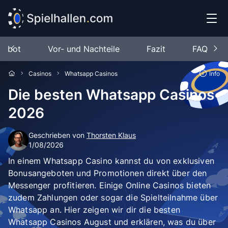
ngebot
Vor- und Nachteile
Fazit
FAQ
Casinos
Whatsapp Casinos
Info
Die besten Whatsapp Casinos
2026
Geschrieben von
Thorsten Klaus
1/08/2026
In einem Whatsapp Casino kannst du von exklusiven
Bonusangeboten und Promotionen direkt über den
Messenger profitieren. Einige Online Casinos bieten
zudem Zahlungen oder sogar die Spielteilnahme über
Whatsapp an. Hier zeigen wir dir die besten
Whatsapp Casinos August und erklären, was du über