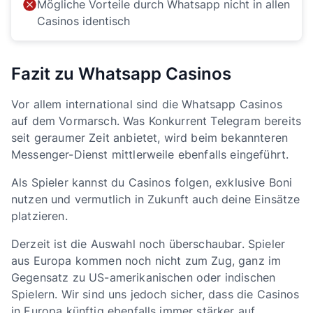
Mögliche Vorteile durch Whatsapp nicht in allen
Casinos identisch
Fazit zu Whatsapp Casinos
Vor allem international sind die Whatsapp Casinos
auf dem Vormarsch. Was Konkurrent Telegram bereits
seit geraumer Zeit anbietet, wird beim bekannteren
Messenger-Dienst mittlerweile ebenfalls eingeführt.
Als Spieler kannst du Casinos folgen, exklusive Boni
nutzen und vermutlich in Zukunft auch deine Einsätze
platzieren.
Derzeit ist die Auswahl noch überschaubar. Spieler
aus Europa kommen noch nicht zum Zug, ganz im
Gegensatz zu US-amerikanischen oder indischen
Spielern. Wir sind uns jedoch sicher, dass die Casinos
in Europa künftig ebenfalls immer stärker auf