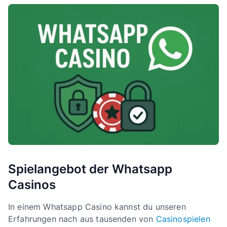
Spielangebot der Whatsapp
Casinos
In einem Whatsapp Casino kannst du unseren
Erfahrungen nach aus tausenden von
Casinospielen