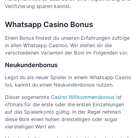
Verifizierung sparen kannst.
Whatsapp Casino Bonus
Einen Bonus findest du unseren Erfahrungen zufolge
in allen Whatsapp Casinos. Wir stellen dir die
verschiedenen Varianten der Boni im Folgenden vor.
Neukundenbonus
Legst du als neuer Spieler in einem Whatsapp Casino
los, kannst du einen Neukundenbonus nutzen.
Dieser sogenannte
Casino Willkommensbonus
ist
oftmals für die erste oder die ersten Einzahlungen
auf das Spielerkonto gültig. In der Regel nehmen
diese Boni einen hohen dreistelligen oder sogar
vierstelligen Wert ein.