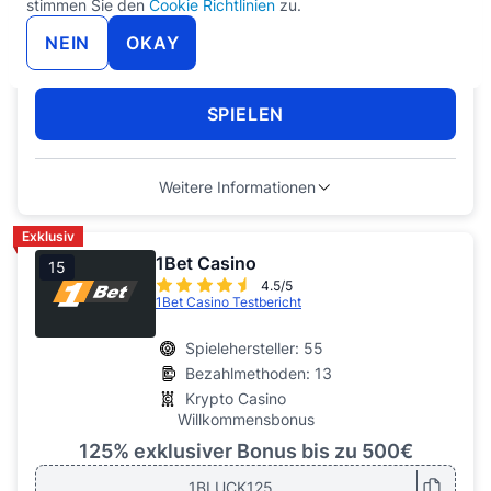
20 Freispiele gratis + bis zu 6000€ + 325
stimmen Sie den
Cookie Richtlinien
zu.
Freispiele
NEIN
OKAY
JETTBET20
SPIELEN
Weitere Informationen
Exklusiv
1Bet Casino
15
4.5/5
1Bet Casino Testbericht
Spielehersteller: 55
Bezahlmethoden: 13
Krypto Casino
Willkommensbonus
125% exklusiver Bonus bis zu 500€
1BLUCK125