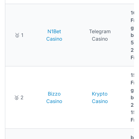
10
Fre
gra
N1Bet
Telegram
🥇 1
bis
Casino
Casino
50
20
Fre
15
Fre
gra
Bizzo
Krypto
🥈 2
bis
Casino
Casino
24
15
Fre
bis