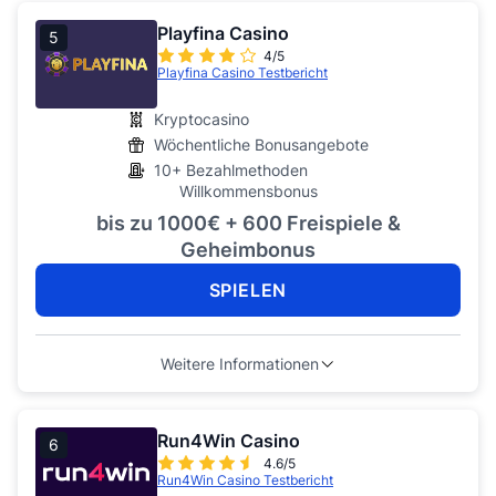
Playfina Casino
5
4/5
Playfina Casino Testbericht
Kryptocasino
Wöchentliche Bonusangebote
10+ Bezahlmethoden
Willkommensbonus
bis zu 1000€ + 600 Freispiele &
Geheimbonus
SPIELEN
Weitere Informationen
Run4Win Casino
6
4.6/5
Run4Win Casino Testbericht