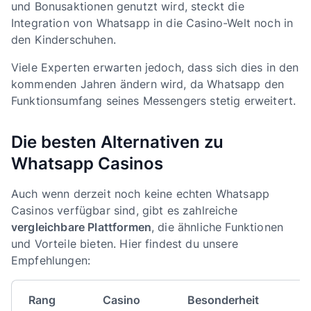
und Bonusaktionen genutzt wird, steckt die
Integration von Whatsapp in die Casino-Welt noch in
den Kinderschuhen.
Viele Experten erwarten jedoch, dass sich dies in den
kommenden Jahren ändern wird, da Whatsapp den
Funktionsumfang seines Messengers stetig erweitert.
Die besten Alternativen zu
Whatsapp Casinos
Auch wenn derzeit noch keine echten Whatsapp
Casinos verfügbar sind, gibt es zahlreiche
vergleichbare Plattformen
, die ähnliche Funktionen
und Vorteile bieten. Hier findest du unsere
Empfehlungen:
Rang
Casino
Besonderheit
B