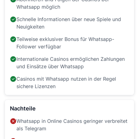
Whatsapp möglich
Schnelle Informationen über neue Spiele und
Neuigkeiten
Teilweise exklusiver Bonus für Whatsapp-
Follower verfügbar
Internationale Casinos ermöglichen Zahlungen
und Einsätze über Whatsapp
Casinos mit Whatsapp nutzen in der Regel
sichere Lizenzen
Nachteile
Whatsapp in Online Casinos geringer verbreitet
als Telegram