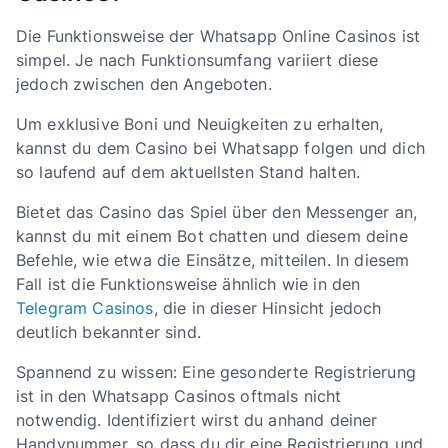
Die Funktionsweise der Whatsapp Online Casinos ist
simpel. Je nach Funktionsumfang variiert diese
jedoch zwischen den Angeboten.
Um exklusive Boni und Neuigkeiten zu erhalten,
kannst du dem Casino bei Whatsapp folgen und dich
so laufend auf dem aktuellsten Stand halten.
Bietet das Casino das Spiel über den Messenger an,
kannst du mit einem Bot chatten und diesem deine
Befehle, wie etwa die Einsätze, mitteilen. In diesem
Fall ist die Funktionsweise ähnlich wie in den
Telegram Casinos
, die in dieser Hinsicht jedoch
deutlich bekannter sind.
Spannend zu wissen: Eine gesonderte Registrierung
ist in den Whatsapp Casinos oftmals nicht
notwendig. Identifiziert wirst du anhand deiner
Handynummer, so dass du dir eine Registrierung und