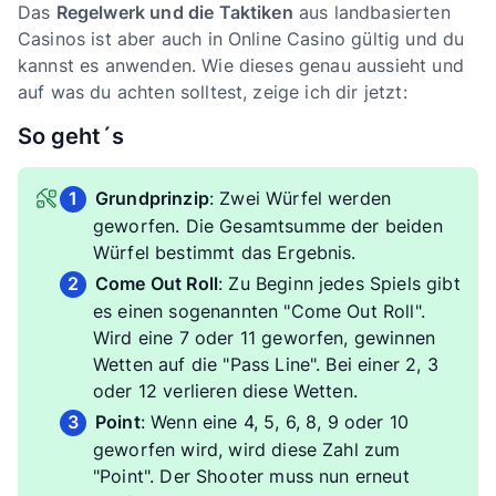
Das
Regelwerk und die Taktiken
aus landbasierten
Casinos ist aber auch in Online Casino gültig und du
kannst es anwenden. Wie dieses genau aussieht und
auf was du achten solltest, zeige ich dir jetzt:
So geht´s
Grundprinzip
: Zwei Würfel werden
geworfen. Die Gesamtsumme der beiden
Würfel bestimmt das Ergebnis.
Come Out Roll
: Zu Beginn jedes Spiels gibt
es einen sogenannten "Come Out Roll".
Wird eine 7 oder 11 geworfen, gewinnen
Wetten auf die "Pass Line". Bei einer 2, 3
oder 12 verlieren diese Wetten.
Point
: Wenn eine 4, 5, 6, 8, 9 oder 10
geworfen wird, wird diese Zahl zum
"Point". Der Shooter muss nun erneut