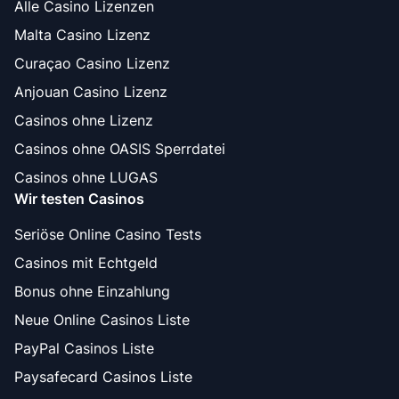
Alle Casino Lizenzen
Malta Casino Lizenz
Curaçao Casino Lizenz
Anjouan Casino Lizenz
Casinos ohne Lizenz
Casinos ohne OASIS Sperrdatei
Casinos ohne LUGAS
Wir testen Casinos
Seriöse Online Casino Tests
Casinos mit Echtgeld
Bonus ohne Einzahlung
Neue Online Casinos Liste
PayPal Casinos Liste
Paysafecard Casinos Liste