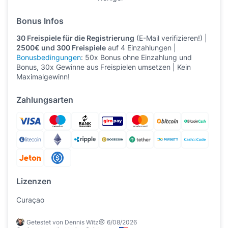
Bonus Infos
30 Freispiele für die Registrierung
(E-Mail verifizieren!) |
250
0€ und 300 Freispiele
auf 4 Einzahlungen |
Bonusbedingungen
: 50x Bonus ohne Einzahlung und
Bonus, 30x Gewinne aus Freispielen umsetzen | Kein
Maximalgewinn!
Zahlungsarten
Lizenzen
Curaçao
Getestet von Dennis Witz
6/08/2026