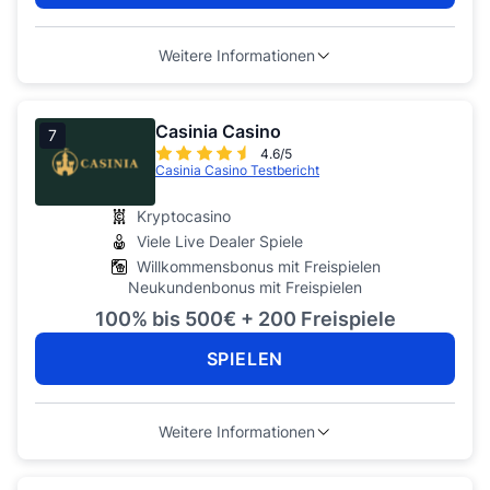
Weitere Informationen
Casinia Casino
7
4.6/5
Casinia Casino Testbericht
Kryptocasino
Viele Live Dealer Spiele
Willkommensbonus mit Freispielen
Neukundenbonus mit Freispielen
100% bis 500€ + 200 Freispiele
SPIELEN
Weitere Informationen