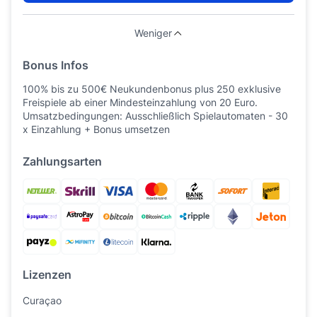
Weniger
Bonus Infos
100% bis zu 500€ Neukundenbonus plus 250 exklusive
Freispiele ab einer Mindesteinzahlung von 20 Euro.
Umsatzbedingungen: Ausschließlich Spielautomaten - 30
x Einzahlung + Bonus umsetzen
Zahlungsarten
Lizenzen
Curaçao