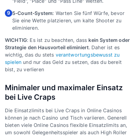
"Field", "Place" und "Pass Line" Wetten.
5-Count-System:
Warten Sie fünf Würfe, bevor
Sie eine Wette platzieren, um kalte Shooter zu
eliminieren.
WICHTIG
: Es ist zu beachten, dass
kein System oder
Strategie den Hausvorteil eliminiert
. Daher ist es
wichtig, das du stets
verantwortungsbewusst zu
spielen
und nur das Geld zu setzen, das du bereit
bist, zu verlieren
Minimaler und maximaler Einsatz
bei Live Craps
Die Einsatzlimits bei Live Craps in Online Casinos
können je nach Casino und Tisch variieren. Generell
bieten viele Online Casinos flexible Einsatzlimits an,
um sowohl Gelegenheitsspieler als auch High Roller