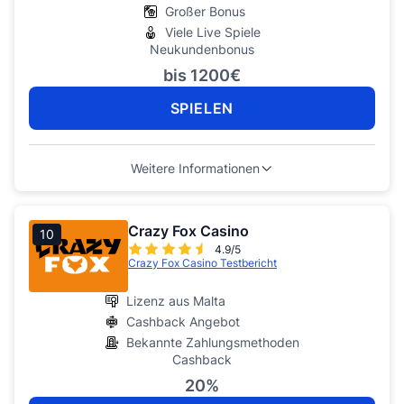
Großer Bonus
Viele Live Spiele
Neukundenbonus
bis 1200€
SPIELEN
Weitere Informationen
Crazy Fox Casino
10
4.9/5
Crazy Fox Casino Testbericht
Lizenz aus Malta
Cashback Angebot
Bekannte Zahlungsmethoden
Cashback
20%