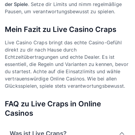
der Spiele
. Setze dir Limits und nimm regelmäßige
Pausen, um verantwortungsbewusst zu spielen.
Mein Fazit zu Live Casino Craps
Live Casino Craps bringt das echte Casino-Gefühl
direkt zu dir nach Hause durch
Echtzeitübertragungen und echte Dealer. Es ist
essentiell, die Regeln und Varianten zu kennen, bevor
du startest. Achte auf die Einsatzlimits und wähle
vertrauenswürdige Online Casinos. Wie bei allen
Glücksspielen, spiele stets verantwortungsbewusst.
FAQ zu Live Craps in Online
Casinos
Was ist Live Craps?