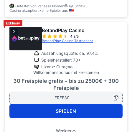
Getestet von Vanessa Norden
6/08/2026
Casino akzeptiert keine Spieler aus
Exklusiv
BetandPlay Casino
2
4.8/5
BetandPlay Casino Testbericht
Auszahlungsquote: ca. 97,4%
Spielehersteller: 70+
Lizenz: Curaçao
Willkommensbonus mit Freispielen
30 Freispiele gratis + bis zu 2500€ + 300
Freispiele
FREE30
SPIELEN
Weniger