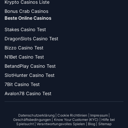
Krypto Casinos Liste
Bonus Crab Casinos
Beste Online Casinos
Stakes Casino Test
DragonSlots Casino Test
Bizzo Casino Test
N1Bet Casino Test
BetandPlay Casino Test
SlotHunter Casino Test
7Bit Casino Test
Avalon78 Casino Test
Datenschutzerklärung
|
Cookie Richtlinien
|
Impressum
|
Geschäftsbedingungen
|
Know Your Customer (KYC)
|
Hilfe bei
Spielsucht
|
Verantwortungsvolles Spielen
|
Blog
|
Sitemap