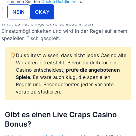
stimmen Sie den
Cookie Richtlinien
zu.
New York Craps ist eine regionale Variante des Spiels,
NEIN
OKAY
die hauptsächlich an der Ostküste der USA gespielt
wird. Es hat einige Unterschiede in den
Einsatzmöglichkeiten und wird in der Regel auf einem
speziellen Tisch gespielt.
Du solltest wissen, dass nicht jedes Casino alle
Varianten bereitstellt. Bevor du dich für ein
Casino entscheidest,
prüfe die angebotenen
Spiele
. Es wäre auch klug, die speziellen
Regeln und Besonderheiten jeder Variante
vorab zu studieren.
Gibt es einen Live Craps Casino
Bonus?