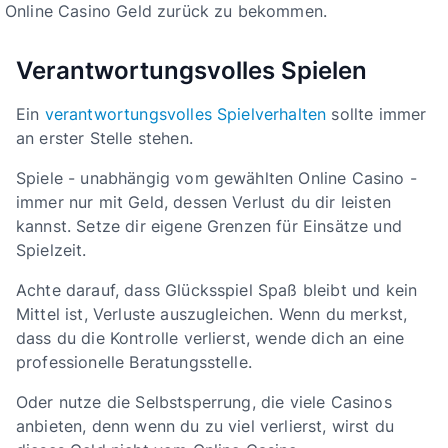
Online Casino Geld zurück zu bekommen.
Verantwortungsvolles Spielen
Ein
verantwortungsvolles Spielverhalten
sollte immer
an erster Stelle stehen.
Spiele - unabhängig vom gewählten Online Casino -
immer nur mit Geld, dessen Verlust du dir leisten
kannst. Setze dir eigene Grenzen für Einsätze und
Spielzeit.
Achte darauf, dass Glücksspiel Spaß bleibt und kein
Mittel ist, Verluste auszugleichen. Wenn du merkst,
dass du die Kontrolle verlierst, wende dich an eine
professionelle Beratungsstelle.
Oder nutze die Selbstsperrung, die viele Casinos
anbieten, denn wenn du zu viel verlierst, wirst du