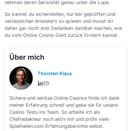
nehmen deren Seriosität genau unter die Lupe.
So kannst du sicherstellen, nur bei geprüften und
verlässlichen Anbietern zu spielen und musst dir
daher gar nicht erst Gedanken darüber machen, wie
du vom Online Casino Geld zurück fordern kannst.
Über mich
Thorsten Klaus
Sichere und seriöse Online Casinos finde ich dank
meiner Erfahrung schnell und gebe sie für unsere
Casino Tests ins Team. So arbeite ich als
Chefredakteur noch aktiv mit und prüfe viele
Spielhallen.com Erfahrungsberichte selbst.