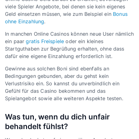
viele Spieler Angebote, bei denen sie kein eigenes
Geld einsetzen müssen, wie zum Beispiel ein
Bonus
ohne Einzahlung
.
In manchen Online Casinos können neue User nämlich
ein paar
gratis Freispiele
oder ein kleines
Startguthaben zur Begrüßung erhalten, ohne dass
dafür eine eigene Einzahlung erforderlich ist.
Gewinne aus solchen Boni sind ebenfalls an
Bedingungen gebunden, aber du gehst kein
Verlustrisiko ein. So kannst du unverbindlich ein
Gefühl für das Casino bekommen und das
Spielangebot sowie alle weiteren Aspekte testen.
Was tun, wenn du dich unfair
behandelt fühlst?