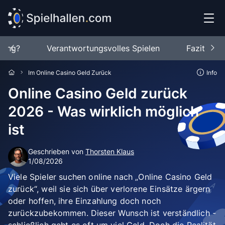
dlung?
Verantwortungsvolles Spielen
Fazit
Im Online Casino Geld Zurück
Info
Online Casino Geld zurück
2026 - Was wirklich möglich
ist
Geschrieben von
Thorsten Klaus
1/08/2026
Viele Spieler suchen online nach „Online Casino Geld
zurück“, weil sie sich über verlorene Einsätze ärgern
oder hoffen, ihre Einzahlung doch noch
zurückzubekommen. Dieser Wunsch ist verständlich -