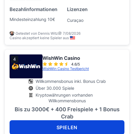
Bezahlinformationen
Lizenzen
Mindesteinzahlung 10€
Curaçao
Getestet von Dennis Witz
7/08/2026
Casino akzeptiert keine Spieler aus
WishWin Casino
4
4.6/5
WishWin Casino Testbericht
Willkommensbonus inkl. Bonus Crab
Über 30.000 Spiele
Kryptowährungen vorhanden
Willkommensbonus
Bis zu 3000€ + 400 Freispiele + 1 Bonus
Crab
SPIELEN