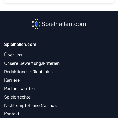
Spielhallen.com
Über uns
Unsere Bewertungskriterien
Redaktionelle Richtlinien
Karriere
Partner werden
Spielerrechte
Nicht empfohlene Casinos
Kontakt