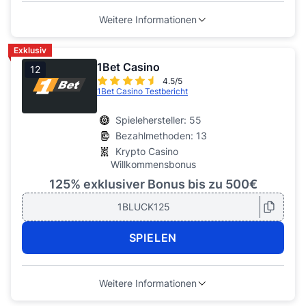
Weitere Informationen
Exklusiv
1Bet Casino
12
4.5/5
1Bet Casino Testbericht
Spielehersteller: 55
Bezahlmethoden: 13
Krypto Casino
Willkommensbonus
125% exklusiver Bonus bis zu 500€
1BLUCK125
SPIELEN
Weitere Informationen