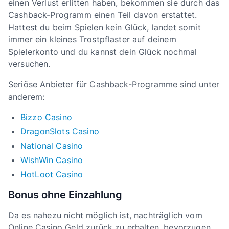
einen Verlust erlitten haben, bekommen sie durch das
Cashback-Programm einen Teil davon erstattet.
Hattest du beim Spielen kein Glück, landet somit
immer ein kleines Trostpflaster auf deinem
Spielerkonto und du kannst dein Glück nochmal
versuchen.
Seriöse Anbieter für Cashback-Programme sind unter
anderem:
Bizzo Casino
DragonSlots Casino
National Casino
WishWin Casino
HotLoot Casino
Bonus ohne Einzahlung
Da es nahezu nicht möglich ist, nachträglich vom
Online Casino Geld zurück zu erhalten, bevorzugen