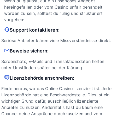
Wenn du glaubst, auf ein unseriöses Angebot
hereingefallen oder vom Casino unfair behandelt
worden zu sein, solltest du ruhig und strukturiert
vorgehen:
Support kontaktieren:
Seriöse Anbieter klären viele Missverständnisse direkt.
Beweise sichern:
Screenshots, E-Mails und Transaktionsdaten helfen
unter Umständen später bei der Klärung.
Lizenzbehörde anschreiben:
Finde heraus, wo das Online Casino lizenziert ist. Jede
Lizenzbehörde hat eine Beschwerdestelle. Dies ist ein
wichtiger Grund dafür, ausschließlich lizenzierte
Anbieter zu nutzen. Andernfalls hast du kaum eine
Chance, deine Ansprüche durchzusetzen und vom