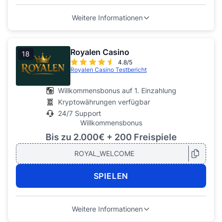
Weitere Informationen
Royalen Casino
18
4.8/5
Royalen Casino Testbericht
Willkommensbonus auf 1. Einzahlung
Kryptowährungen verfügbar
24/7 Support
Willkommensbonus
Bis zu 2.000€ + 200 Freispiele
ROYAL_WELCOME
SPIELEN
Weitere Informationen