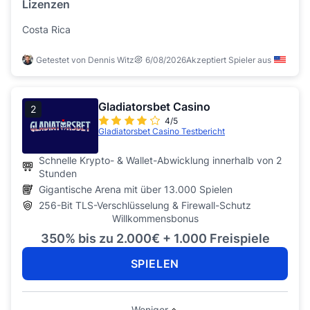
Lizenzen
Costa Rica
Getestet von Dennis Witz
6/08/2026
Akzeptiert Spieler aus
Gladiatorsbet Casino
2
4/5
Gladiatorsbet Casino Testbericht
Schnelle Krypto- & Wallet-Abwicklung innerhalb von 2
Stunden
Gigantische Arena mit über 13.000 Spielen
256-Bit TLS-Verschlüsselung & Firewall-Schutz
Willkommensbonus
350% bis zu 2.000€ + 1.000 Freispiele
SPIELEN
Weniger