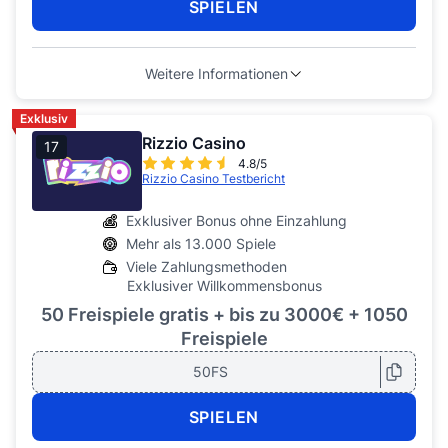
SPIELEN
Weitere Informationen
Exklusiv
Rizzio Casino
17
4.8/5
Rizzio Casino Testbericht
Exklusiver Bonus ohne Einzahlung
Mehr als 13.000 Spiele
Viele Zahlungsmethoden
Exklusiver Willkommensbonus
50 Freispiele gratis + bis zu 3000€ + 1050
Freispiele
50FS
SPIELEN