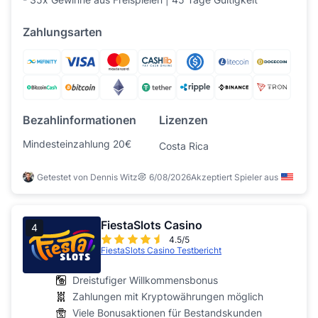
Zahlungsarten
Bezahlinformationen
Lizenzen
Mindesteinzahlung 20€
Costa Rica
Getestet von Dennis Witz
6/08/2026
Akzeptiert Spieler aus
FiestaSlots Casino
4
4.5/5
FiestaSlots Casino Testbericht
Dreistufiger Willkommensbonus
Zahlungen mit Kryptowährungen möglich
Viele Bonusaktionen für Bestandskunden