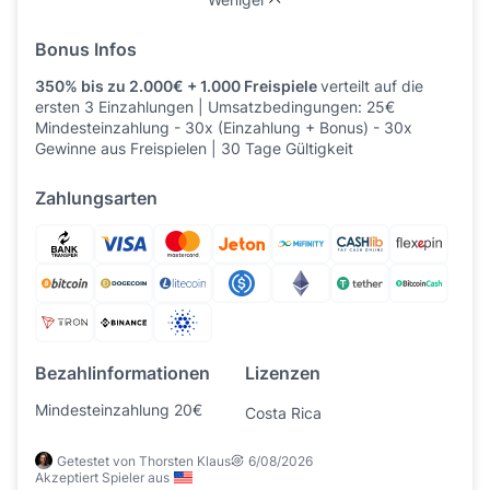
Bonus Infos
350% bis zu 2.000€ + 1.000 Freispiele
verteilt auf die
ersten 3 Einzahlungen | Umsatzbedingungen: 25€
Mindesteinzahlung - 30x (Einzahlung + Bonus) - 30x
Gewinne aus Freispielen | 30 Tage Gültigkeit
Zahlungsarten
Bezahlinformationen
Lizenzen
Mindesteinzahlung 20€
Costa Rica
Getestet von Thorsten Klaus
6/08/2026
Akzeptiert Spieler aus