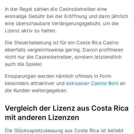
In der Regel zahlen die Casinobetreiber eine
einmalige Gebühr bei der Eröffnung und dann jährlich
eine überschaubare Verlängerungsgebühr, um die
Lizenz aktiv zu halten.
Die Steuerbelastung ist für ein Costa Rica Casino
ebenfalls vergleichsweise gering. Davon profitieren
nicht nur die Casinobetreiber, sondern letztendlich
auch die Spieler.
Einsparungen werden nämlich oftmals in Form
besonders attraktiver und
exklusiver Casino Boni
an
die Kunden weitergegeben.
Vergleich der Lizenz aus Costa Rica
mit anderen Lizenzen
Die Glücksspielzulassung aus Costa Rica ist beliebt