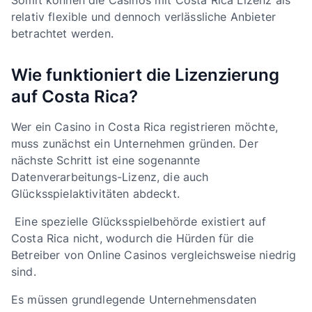
Somit können die Casinos mit Costa Rica Lizenz als
relativ flexible und dennoch verlässliche Anbieter
betrachtet werden.
Wie funktioniert die Lizenzierung
auf Costa Rica?
Wer ein Casino in Costa Rica registrieren möchte,
muss zunächst ein Unternehmen gründen. Der
nächste Schritt ist eine sogenannte
Datenverarbeitungs-Lizenz, die auch
Glücksspielaktivitäten abdeckt.
Eine spezielle Glücksspielbehörde existiert auf
Costa Rica nicht, wodurch die Hürden für die
Betreiber von Online Casinos vergleichsweise niedrig
sind.
Es müssen grundlegende Unternehmensdaten