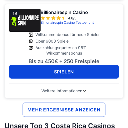
Billionairespin Casino
19
4.8/5
Billionairespin Casino Testbericht
Willkommenbonus für neue Spieler
Über 6000 Spiele
Auszahlungsquote: ca 96%
Willkommensbonus
Bis zu 450€ + 250 Freispiele
SPIELEN
Weitere Informationen
MEHR ERGEBNISSE ANZEIGEN
Unsere Top 3 Costa Rica Casinos