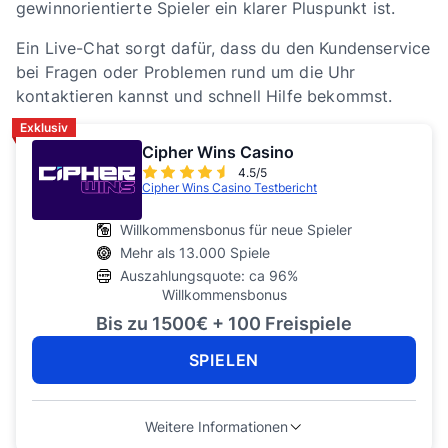
gewinnorientierte Spieler ein klarer Pluspunkt ist.
Ein Live-Chat sorgt dafür, dass du den Kundenservice
bei Fragen oder Problemen rund um die Uhr
kontaktieren kannst und schnell Hilfe bekommst.
Exklusiv
Cipher Wins Casino
4.5/5
Cipher Wins Casino Testbericht
Willkommensbonus für neue Spieler
Mehr als 13.000 Spiele
Auszahlungsquote: ca 96%
Willkommensbonus
Bis zu 1500€ + 100 Freispiele
SPIELEN
Weitere Informationen