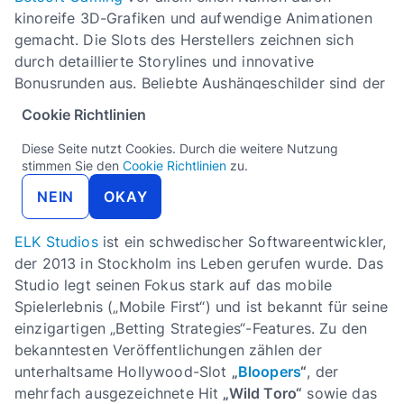
kinoreife 3D-Grafiken und aufwendige Animationen
gemacht. Die Slots des Herstellers zeichnen sich
durch detaillierte Storylines und innovative
Bonusrunden aus. Beliebte Aushängeschilder sind der
beliebte Progressive-Slot
„
Good Girl Bad Girl
“
, die
Cookie Richtlinien
gelungene Mafia-Parodie
„The Slotfather“
sowie
„Sugar Pop“
, der mit kaskadierenden Symbolen und
Diese Seite nutzt Cookies. Durch die weitere Nutzung
stimmen Sie den
Cookie Richtlinien
zu.
einem bunten Spieldesign begeistert.
NEIN
OKAY
ELK Studios
ELK Studios
ist ein schwedischer Softwareentwickler,
der 2013 in Stockholm ins Leben gerufen wurde. Das
Studio legt seinen Fokus stark auf das mobile
Spielerlebnis („Mobile First“) und ist bekannt für seine
einzigartigen „Betting Strategies“-Features. Zu den
bekanntesten Veröffentlichungen zählen der
unterhaltsame Hollywood-Slot
„
Bloopers
“
, der
mehrfach ausgezeichnete Hit
„Wild Toro“
sowie das