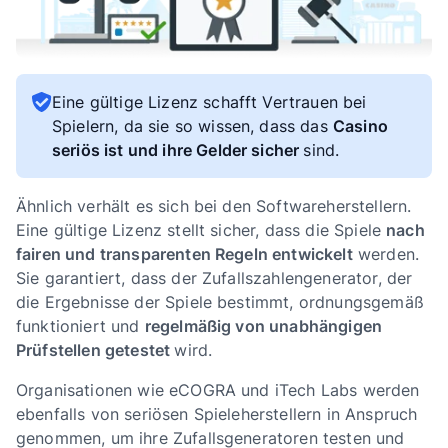
Eine gültige Lizenz schafft Vertrauen bei
Spielern, da sie so wissen, dass das
Casino
seriös ist und ihre Gelder sicher
sind.
Ähnlich verhält es sich bei den Softwareherstellern.
Eine gültige Lizenz stellt sicher, dass die Spiele
nach
fairen und transparenten Regeln entwickelt
werden.
Sie garantiert, dass der Zufallszahlengenerator, der
die Ergebnisse der Spiele bestimmt, ordnungsgemäß
funktioniert und
regelmäßig von unabhängigen
Prüfstellen getestet
wird.
Organisationen wie eCOGRA und iTech Labs werden
ebenfalls von seriösen Spieleherstellern in Anspruch
genommen, um ihre Zufallsgeneratoren testen und