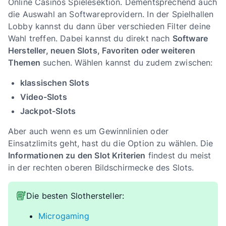
Online Casinos Spielesektion. Dementsprechend auch
die Auswahl an Softwareprovidern. In der Spielhallen
Lobby kannst du dann über verschieden Filter deine
Wahl treffen. Dabei kannst du direkt nach
Software
Hersteller, neuen Slots, Favoriten oder weiteren
Themen
suchen. Wählen kannst du zudem zwischen:
klassischen Slots
Video-Slots
Jackpot-Slots
Aber auch wenn es um Gewinnlinien oder
Einsatzlimits geht, hast du die Option zu wählen. Die
Informationen zu den Slot Kriterien
findest du meist
in der rechten oberen Bildschirmecke des Slots.
Die besten Slothersteller:
Microgaming