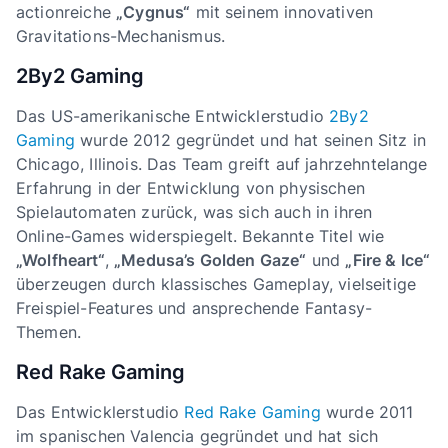
actionreiche
„Cygnus“
mit seinem innovativen
Gravitations-Mechanismus.
2By2 Gaming
Das US-amerikanische Entwicklerstudio
2By2
Gaming
wurde 2012 gegründet und hat seinen Sitz in
Chicago, Illinois. Das Team greift auf jahrzehntelange
Erfahrung in der Entwicklung von physischen
Spielautomaten zurück, was sich auch in ihren
Online-Games widerspiegelt. Bekannte Titel wie
„Wolfheart“
,
„Medusa’s Golden Gaze“
und
„Fire & Ice“
überzeugen durch klassisches Gameplay, vielseitige
Freispiel-Features und ansprechende Fantasy-
Themen.
Red Rake Gaming
Das Entwicklerstudio
Red Rake Gaming
wurde 2011
im spanischen Valencia gegründet und hat sich