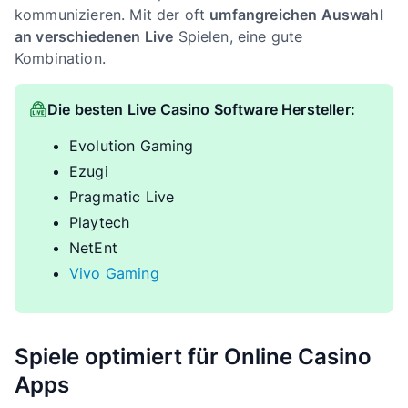
kommunizieren. Mit der oft
umfangreichen Auswahl
an verschiedenen Live
Spielen, eine gute
Kombination.
Die besten Live Casino Software Hersteller:
Evolution Gaming
Ezugi
Pragmatic Live
Playtech
NetEnt
Vivo Gaming
Spiele optimiert für Online Casino
Apps