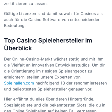
zertifizieren zu lassen.
Gültige Lizenzen sind damit sowohl für Casinos als
auch für die Casino Software von entscheidender
Bedeutung.
Top Casino Spielehersteller im
Überblick
Der Online-Casino-Markt wächst stetig und mit ihm
die Vielfalt an innovativen Entwicklerstudios. Um dir
die Orientierung im riesigen Spieleangebot zu
erleichtern, stellen unsere Experten von
Spielhallen.com
nachfolgend 13 der renommiertesten
und beliebtesten Spielehersteller genauer vor.
Hier erfährst du alles über deren Hintergründe,
Spezialgebiete und die bekanntesten Slots, die du in
den Online Spielhallen auf keinen Fall verpassen