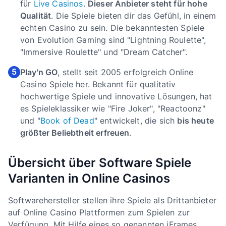
für
Live Casinos
.
Dieser Anbieter steht für hohe
Qualität
. Die Spiele bieten dir das Gefühl, in einem
echten Casino zu sein. Die bekanntesten Spiele
von Evolution Gaming sind "Lightning Roulette",
"Immersive Roulette" und "Dream Catcher".
Play'n GO
, stellt seit 2005 erfolgreich Online
Casino Spiele her. Bekannt für qualitativ
hochwertige Spiele und innovative Lösungen, hat
es Spieleklassiker wie "Fire Joker", "Reactoonz"
und "
Book of Dead
" entwickelt, die sich
bis heute
größter Beliebtheit erfreuen
.
Übersicht über Software Spiele
Varianten in Online Casinos
Softwarehersteller stellen ihre Spiele als Drittanbieter
auf Online Casino Plattformen zum Spielen zur
Verfügung. Mit Hilfe eines so genannten iFrames