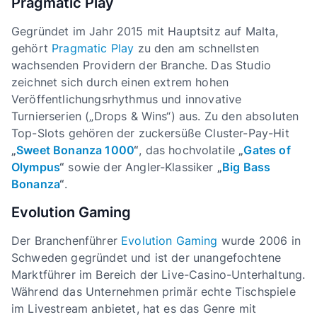
Pragmatic Play
Gegründet im Jahr 2015 mit Hauptsitz auf Malta,
gehört
Pragmatic Play
zu den am schnellsten
wachsenden Providern der Branche. Das Studio
zeichnet sich durch einen extrem hohen
Veröffentlichungsrhythmus und innovative
Turnierserien („Drops & Wins“) aus. Zu den absoluten
Top-Slots gehören der zuckersüße Cluster-Pay-Hit
„
Sweet Bonanza 1000
“
, das hochvolatile
„
Gates of
Olympus
“
sowie der Angler-Klassiker
„
Big Bass
Bonanza
“
.
Evolution Gaming
Der Branchenführer
Evolution Gaming
wurde 2006 in
Schweden gegründet und ist der unangefochtene
Marktführer im Bereich der Live-Casino-Unterhaltung.
Während das Unternehmen primär echte Tischspiele
im Livestream anbietet, hat es das Genre mit