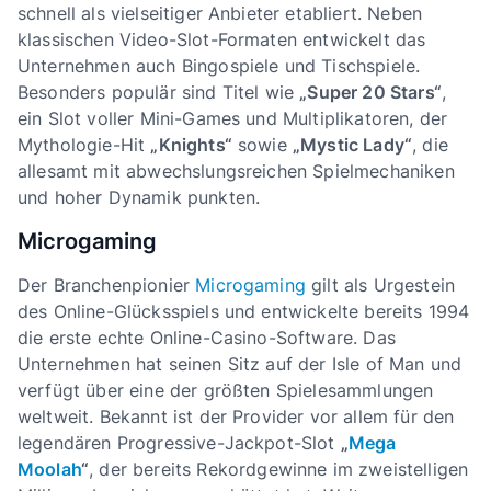
schnell als vielseitiger Anbieter etabliert. Neben
klassischen Video-Slot-Formaten entwickelt das
Unternehmen auch Bingospiele und Tischspiele.
Besonders populär sind Titel wie
„Super 20 Stars“
,
ein Slot voller Mini-Games und Multiplikatoren, der
Mythologie-Hit
„Knights“
sowie
„Mystic Lady“
, die
allesamt mit abwechslungsreichen Spielmechaniken
und hoher Dynamik punkten.
Microgaming
Der Branchenpionier
Microgaming
gilt als Urgestein
des Online-Glücksspiels und entwickelte bereits 1994
die erste echte Online-Casino-Software. Das
Unternehmen hat seinen Sitz auf der Isle of Man und
verfügt über eine der größten Spielesammlungen
weltweit. Bekannt ist der Provider vor allem für den
legendären Progressive-Jackpot-Slot
„
Mega
Moolah
“
, der bereits Rekordgewinne im zweistelligen