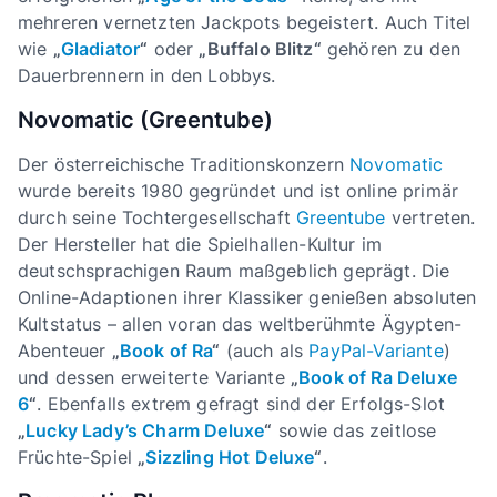
mehreren vernetzten Jackpots begeistert. Auch Titel
wie
„
Gladiator
“
oder
„Buffalo Blitz“
gehören zu den
Dauerbrennern in den Lobbys.
Novomatic (Greentube)
Der österreichische Traditionskonzern
Novomatic
wurde bereits 1980 gegründet und ist online primär
durch seine Tochtergesellschaft
Greentube
vertreten.
Der Hersteller hat die Spielhallen-Kultur im
deutschsprachigen Raum maßgeblich geprägt. Die
Online-Adaptionen ihrer Klassiker genießen absoluten
Kultstatus – allen voran das weltberühmte Ägypten-
Abenteuer
„
Book of Ra
“
(auch als
PayPal-Variante
)
und dessen erweiterte Variante
„
Book of Ra Deluxe
6
“
. Ebenfalls extrem gefragt sind der Erfolgs-Slot
„
Lucky Lady’s Charm Deluxe
“
sowie das zeitlose
Früchte-Spiel
„
Sizzling Hot Deluxe
“
.