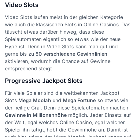
Video Slots
Video Slots laufen meist in der gleichen Kategorie
wie auch die klassischen Slots in Online Casinos. Das
täuscht etwas darüber hinweg, dass diese
Spielautomaten eigentlich so etwas wie der neue
Hype ist. Denn in Video Slots kann man gut und
gerne bis zu
50 verschiedene Gewinnlinien
aktivieren, wodurch die Chance auf Gewinne
entsprechend steigt.
Progressive Jackpot Slots
Für viele Spieler sind die weltbekannten Jackpot
Slots
Mega Moolah
und
Mega Fortune
so etwas wie
der heilige Gral. Denn diese Spielautomaten machen
Gewinne in Millionenhöhe
möglich. Jeder Einsatz auf
der Welt, egal welches Online Casino, egal welcher
Spieler ihn tätigt, hebt die Gewinnhöhe an. Damit ist