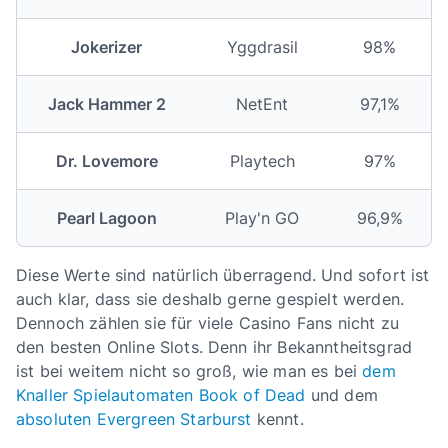
Jokerizer
Yggdrasil
98%
Jack Hammer 2
NetEnt
97,1%
Dr. Lovemore
Playtech
97%
Pearl Lagoon
Play'n GO
96,9%
Diese Werte sind natürlich überragend. Und sofort ist
auch klar, dass sie deshalb gerne gespielt werden.
Dennoch zählen sie für viele Casino Fans nicht zu
den besten Online Slots. Denn ihr Bekanntheitsgrad
ist bei weitem nicht so groß, wie man es bei
dem
Knaller Spielautomaten Book of Dead
und dem
absoluten Evergreen Starburst
kennt.