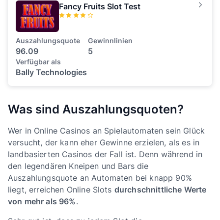
Fancy Fruits Slot Test
Auszahlungsquote
Gewinnlinien
96.09
5
Verfügbar als
Bally Technologies
Was sind Auszahlungsquoten?
Wer in Online Casinos an Spielautomaten sein Glück
versucht, der kann eher Gewinne erzielen, als es in
landbasierten Casinos der Fall ist. Denn während in
den legendären Kneipen und Bars die
Auszahlungsquote an Automaten bei knapp 90%
liegt, erreichen Online Slots
durchschnittliche Werte
von mehr als 96%
.