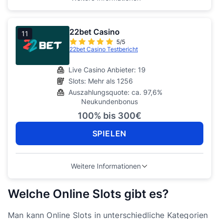
22bet Casino
11
5/5
22bet Casino Testbericht
Live Casino Anbieter: 19
Slots: Mehr als 1256
Auszahlungsquote: ca. 97,6%
Neukundenbonus
100% bis 300€
SPIELEN
Weitere Informationen
Welche Online Slots gibt es?
Man kann Online Slots in unterschiedliche Kategorien