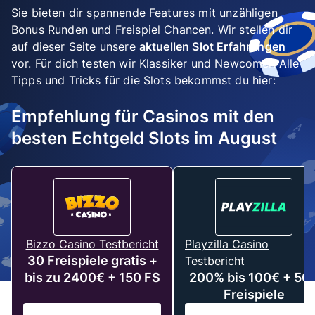
Sie bieten dir spannende Features mit unzähligen
Bonus Runden und Freispiel Chancen. Wir stellen dir
auf dieser Seite unsere
aktuellen Slot Erfahrungen
vor. Für dich testen wir Klassiker und Newcomer. Alle
Tipps und Tricks für die Slots bekommst du hier:
Empfehlung für Casinos mit den
besten Echtgeld Slots im August
Bizzo Casino Testbericht
Playzilla Casino
30 Freispiele gratis +
Testbericht
bis zu 2400€ + 150 FS
200% bis 100€ + 50
Freispiele