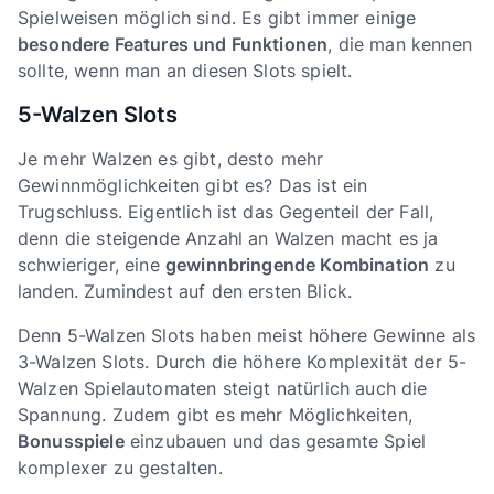
Spielweisen möglich sind. Es gibt immer einige
besondere Features und Funktionen
, die man kennen
sollte, wenn man an diesen Slots spielt.
5-Walzen Slots
Je mehr Walzen es gibt, desto mehr
Gewinnmöglichkeiten gibt es? Das ist ein
Trugschluss. Eigentlich ist das Gegenteil der Fall,
denn die steigende Anzahl an Walzen macht es ja
schwieriger, eine
gewinnbringende Kombination
zu
landen. Zumindest auf den ersten Blick.
Denn 5-Walzen Slots haben meist höhere Gewinne als
3-Walzen Slots. Durch die höhere Komplexität der 5-
Walzen Spielautomaten steigt natürlich auch die
Spannung. Zudem gibt es mehr Möglichkeiten,
Bonusspiele
einzubauen und das gesamte Spiel
komplexer zu gestalten.