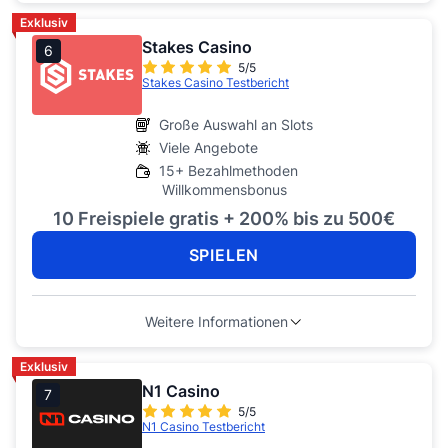
Exklusiv
Stakes Casino
6
5/5
Stakes Casino Testbericht
Große Auswahl an Slots
Viele Angebote
15+ Bezahlmethoden
Willkommensbonus
10 Freispiele gratis + 200% bis zu 500€
SPIELEN
Weitere Informationen
Exklusiv
N1 Casino
7
5/5
N1 Casino Testbericht