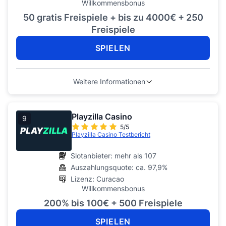
Willkommensbonus
50 gratis Freispiele + bis zu 4000€ + 250
Freispiele
SPIELEN
Weitere Informationen
Playzilla Casino
9
5/5
Playzilla Casino Testbericht
Slotanbieter: mehr als 107
Auszahlungsquote: ca. 97,9%
Lizenz: Curacao
Willkommensbonus
200% bis 100€ + 500 Freispiele
SPIELEN