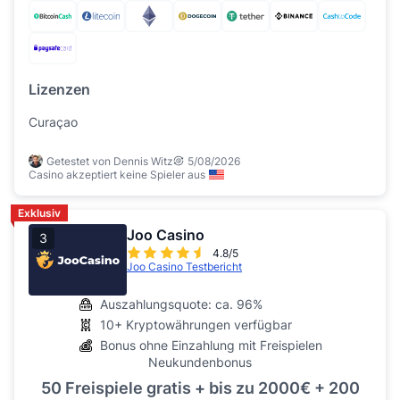
Lizenzen
Curaçao
Getestet von Dennis Witz
5/08/2026
Casino akzeptiert keine Spieler aus
Exklusiv
Joo Casino
3
4.8/5
Joo Casino Testbericht
Auszahlungsquote: ca. 96%
10+ Kryptowährungen verfügbar
Bonus ohne Einzahlung mit Freispielen
Neukundenbonus
50 Freispiele gratis + bis zu 2000€ + 200