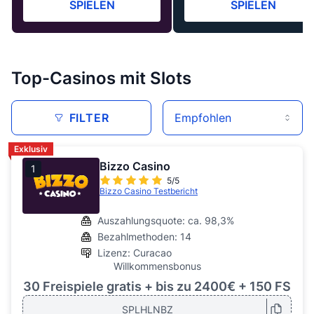
SPIELEN
SPIELEN
Top-Casinos mit Slots
FILTER
Exklusiv
Bizzo Casino
1
5/5
Bizzo Casino Testbericht
Auszahlungsquote: ca. 98,3%
Bezahlmethoden: 14
Lizenz: Curacao
Willkommensbonus
30 Freispiele gratis + bis zu 2400€ + 150 FS
SPLHLNBZ