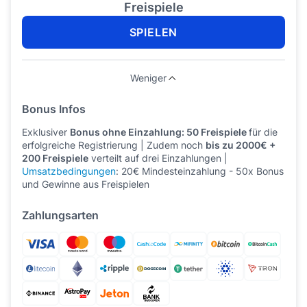
Freispiele
SPIELEN
Weniger
Bonus Infos
Exklusiver
Bonus ohne Einzahlung:
50 Freispiele
für die
erfolgreiche Registrierung | Zudem noch
bis zu 2000€ +
200 Freispiele
verteilt auf drei Einzahlungen |
Umsatzbedingungen
: 20€ Mindesteinzahlung - 50x Bonus
und Gewinne aus Freispielen
Zahlungsarten