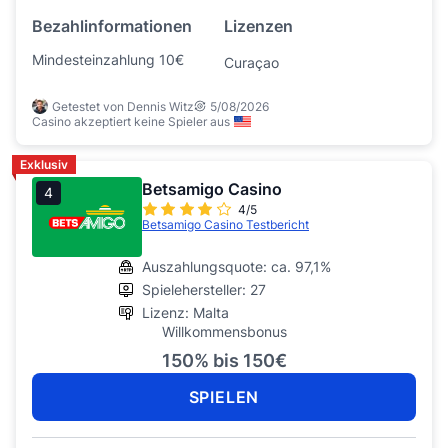
Bezahlinformationen
Lizenzen
Mindesteinzahlung 10€
Curaçao
Getestet von Dennis Witz
5/08/2026
Casino akzeptiert keine Spieler aus
Exklusiv
Betsamigo Casino
4
4/5
Betsamigo Casino Testbericht
Auszahlungsquote: ca. 97,1%
Spielehersteller: 27
Lizenz: Malta
Willkommensbonus
150% bis 150€
SPIELEN