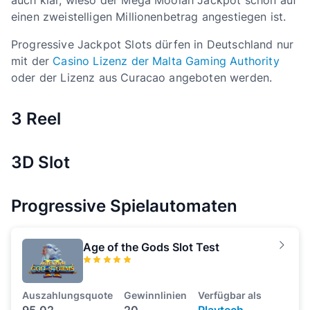
auch klar, wieso der Mega Moolah Jackpot schon auf
einen zweistelligen Millionenbetrag angestiegen ist.
Progressive Jackpot Slots dürfen in Deutschland nur
mit der
Casino Lizenz der Malta Gaming Authority
oder der Lizenz aus Curacao angeboten werden.
3 Reel
3D Slot
Progressive Spielautomaten
Age of the Gods Slot Test
Auszahlungsquote
Gewinnlinien
Verfügbar als