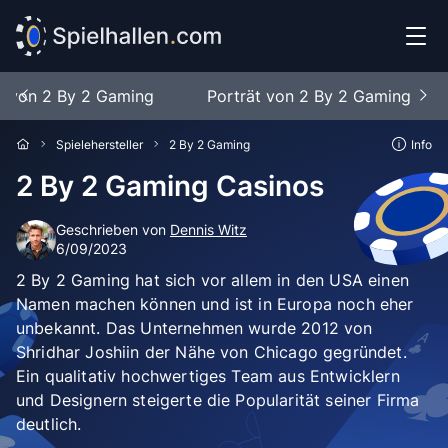
tät von 2 By 2 Gaming
Porträt von 2 By 2 Gaming
Spielehersteller
2 By 2 Gaming
Info
2 By 2 Gaming Casinos
Geschrieben von
Dennis Witz
6/09/2023
2 By 2 Gaming hat sich vor allem in den USA einen
Namen machen können und ist in Europa noch eher
unbekannt. Das Unternehmen wurde 2012 von
Shridhar Joshiin der Nähe von Chicago gegründet.
Ein qualitativ hochwertiges Team aus Entwicklern
und Designern steigerte die Popularität seiner Firma
deutlich.