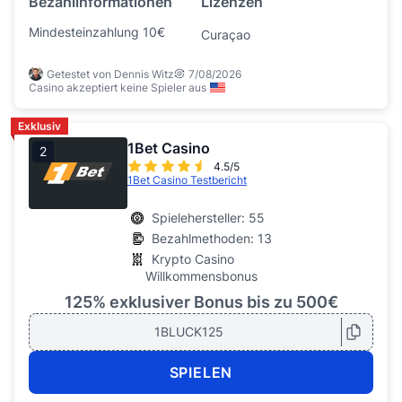
Bezahlinformationen
Lizenzen
Mindesteinzahlung 10€
Curaçao
Getestet von Dennis Witz
7/08/2026
Casino akzeptiert keine Spieler aus
Exklusiv
1Bet Casino
2
4.5/5
1Bet Casino Testbericht
Spielehersteller: 55
Bezahlmethoden: 13
Krypto Casino
Willkommensbonus
125% exklusiver Bonus bis zu 500€
1BLUCK125
SPIELEN