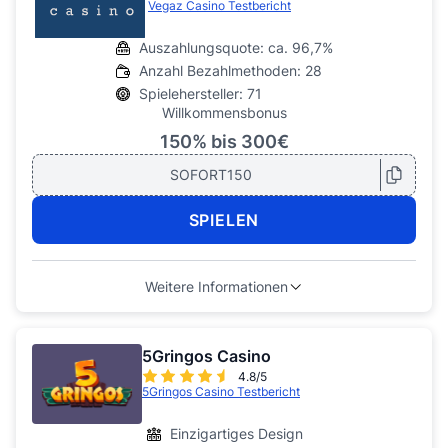
Vegaz Casino Testbericht
Auszahlungsquote: ca. 96,7%
Anzahl Bezahlmethoden: 28
Spielehersteller: 71
Willkommensbonus
150% bis 300€
SOFORT150
SPIELEN
Weitere Informationen
5Gringos Casino
4.8/5
5Gringos Casino Testbericht
Einzigartiges Design