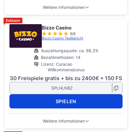
Weitere Informationen
Exklusiv
Bizzo Casino
5/5
Bizzo Casino Testbericht
Auszahlungsquote: ca. 98,3%
Bezahlmethoden: 14
Lizenz: Curacao
Willkommensbonus
30 Freispiele gratis + bis zu 2400€ + 150 FS
SPLHLNBZ
SPIELEN
Weitere Informationen