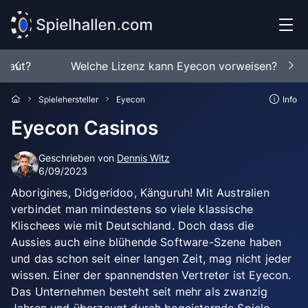
gebaut?
Welche Lizenz kann Eyecon vorweisen?
Spielehersteller
Eyecon
Info
Eyecon Casinos
Geschrieben von
Dennis Witz
6/09/2023
Aborigines, Didgeridoo, Känguruh! Mit Australien
verbindet man mindestens so viele klassische
Klischees wie mit Deutschland. Doch dass die
Aussies auch eine blühende Software-Szene haben
und das schon seit einer langen Zeit, mag nicht jeder
wissen. Einer der spannendsten Vertreter ist Eyecon.
Das Unternehmen besteht seit mehr als zwanzig