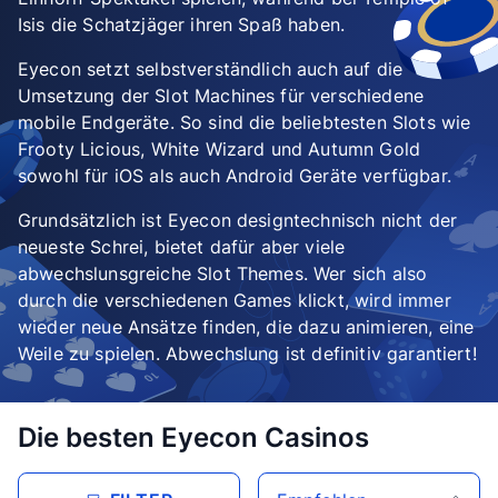
Isis die Schatzjäger ihren Spaß haben.
Eyecon setzt selbstverständlich auch auf die
Umsetzung der Slot Machines für verschiedene
mobile Endgeräte. So sind die beliebtesten Slots wie
Frooty Licious, White Wizard und Autumn Gold
sowohl für iOS als auch Android Geräte verfügbar.
Grundsätzlich ist Eyecon designtechnisch nicht der
neueste Schrei, bietet dafür aber viele
abwechslunsgreiche Slot Themes. Wer sich also
durch die verschiedenen Games klickt, wird immer
wieder neue Ansätze finden, die dazu animieren, eine
Weile zu spielen. Abwechslung ist definitiv garantiert!
Die besten Eyecon Casinos