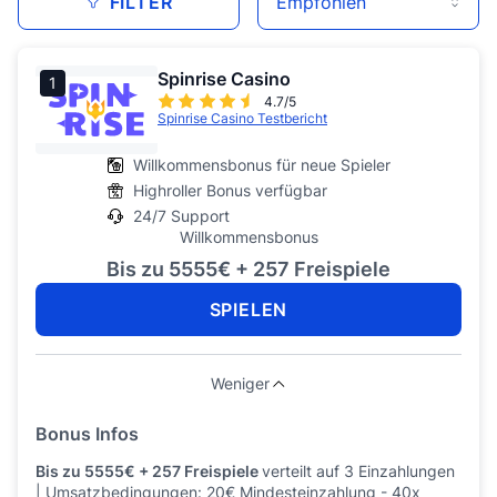
FILTER
Spinrise Casino
1
4.7/5
Spinrise Casino Testbericht
Willkommensbonus für neue Spieler
Highroller Bonus verfügbar
24/7 Support
Willkommensbonus
Bis zu 5555€ + 257 Freispiele
SPIELEN
Weniger
Bonus Infos
Bis zu 5555€ + 257 Freispiele
verteilt auf 3 Einzahlungen
| Umsatzbedingungen: 20€ Mindesteinzahlung - 40x