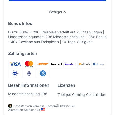
Weniger
Bonus Infos
Bis zu 600€ + 200 Freispiele verteilt auf 2 Einzahlungen |
Umsatzbedingungen: 20€ Mindesteinzahlung - 35x Bonus
- 40x Gewinne aus Freispielen | 10 Tage Gültigkeit
Zahlungsarten
Bezahlinformationen
Lizenzen
Mindesteinzahlung 10€
Tobique Gaming Commission
Getestet von Vanessa Norden
6/08/2026
Akzeptiert Spieler aus