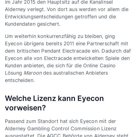
im Jahr 2015 den Hauptsitz auf die Kanalinsel
Alderney verlegt. Von dort aus werden vor allem die
Entwicklungsentscheidungen getroffen und die
Kundendaten gesichert.
Um weiterhin konkurrenzfähig zu bleiben, ging
Eyecon übrigens bereits 2011 eine Partnerschaft mit
dem britischen Pendant Electracade ein. Dadurch daf
Eyecon alle von Electracade entwickelten Spiele den
Kunden anbieten, die sich für die Online Casino
Lösung
Maroon
des australischen Anbieters
entscheiden.
Welche Lizenz kann Eyecon
vorweisen?
Passend zum Standort hat sich Eyecon mit der
Alderney Gambling Control Commission Lizenz
ausgestattet. Die AGCC Behörde von Alderney steht