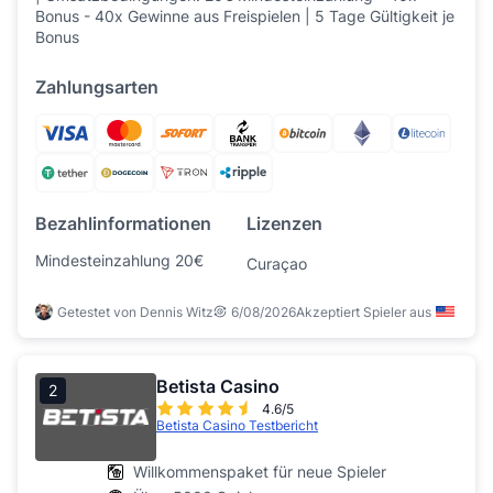
Bonus - 40x Gewinne aus Freispielen | 5 Tage Gültigkeit je
Bonus
Zahlungsarten
Bezahlinformationen
Lizenzen
Mindesteinzahlung 20€
Curaçao
Getestet von Dennis Witz
6/08/2026
Akzeptiert Spieler aus
Betista Casino
2
4.6/5
Betista Casino Testbericht
Willkommenspaket für neue Spieler