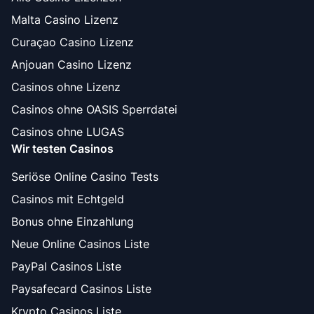
Malta Casino Lizenz
Curaçao Casino Lizenz
Anjouan Casino Lizenz
Casinos ohne Lizenz
Casinos ohne OASIS Sperrdatei
Casinos ohne LUGAS
Wir testen Casinos
Seriöse Online Casino Tests
Casinos mit Echtgeld
Bonus ohne Einzahlung
Neue Online Casinos Liste
PayPal Casinos Liste
Paysafecard Casinos Liste
Krypto Casinos Liste