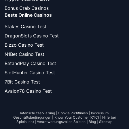
Bonus Crab Casinos
Beste Online Casinos
Stakes Casino Test
DragonSlots Casino Test
Bizzo Casino Test
N1Bet Casino Test
BetandPlay Casino Test
SlotHunter Casino Test
7Bit Casino Test
Avalon78 Casino Test
Datenschutzerklärung
|
Cookie Richtlinien
|
Impressum
|
Geschäftsbedingungen
|
Know Your Customer (KYC)
|
Hilfe bei
Spielsucht
|
Verantwortungsvolles Spielen
|
Blog
|
Sitemap