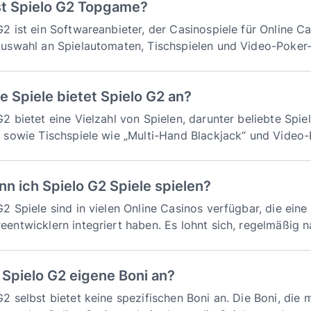
st Spielo G2 Topgame?
G2 ist ein Softwareanbieter, der Casinospiele für Online C
Auswahl an Spielautomaten, Tischspielen und Video-Poker-
 Spiele bietet Spielo G2 an?
G2 bietet eine Vielzahl von Spielen, darunter beliebte S
, sowie Tischspiele wie „Multi-Hand Blackjack“ und Video-
n ich Spielo G2 Spiele spielen?
G2 Spiele sind in vielen Online Casinos verfügbar, die ein
eentwicklern integriert haben. Es lohnt sich, regelmäßi
 Spielo G2 eigene Boni an?
G2 selbst bietet keine spezifischen Boni an. Die Boni, die 