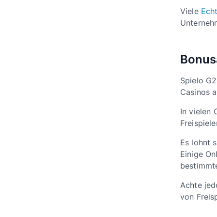
Viele
Echt
Unternehm
Bonus
Spielo G2
Casinos a
In vielen
Freispiel
Es lohnt 
Einige On
bestimmt
Achte jed
von Freis