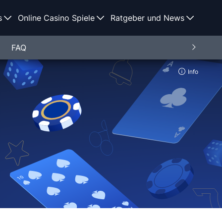
s
Online Casino Spiele
Ratgeber und News
FAQ
Info