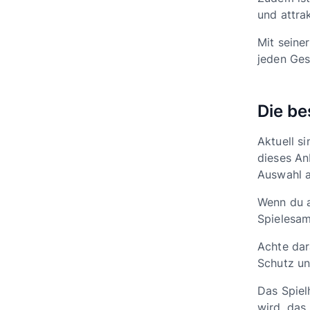
und attra
Mit seine
jeden Ges
Die be
Aktuell s
dieses Anb
Auswahl a
Wenn du a
Spielesam
Achte dar
Schutz un
Das Spiel
wird, das