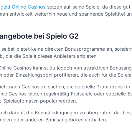
geld Online Casinos
setzen auf seine Spiele, da diese gut
en entwickelt weiterhin neue und spannende Spieltitel und
angebote bei Spielo G2
 selbst bietet keine direkten Bonusprogramme an, sonder
b, die die Spiele dieses Anbieters anbieten.
 Online Casinos kannst du jedoch von attraktiven Bonusa
en oder Einzahlungsboni profitieren, die auch für die Spiel
sich, nach Casinos zu suchen, die spezielle Promotions für
line Casinos bieten regelmäßig Freispiele oder spezielle 
e Spielautomaten populär werden.
och darauf, die Bonusbedingungen zu überprüfen, da dies
pielen oder anderen Bonusangeboten enthalten.