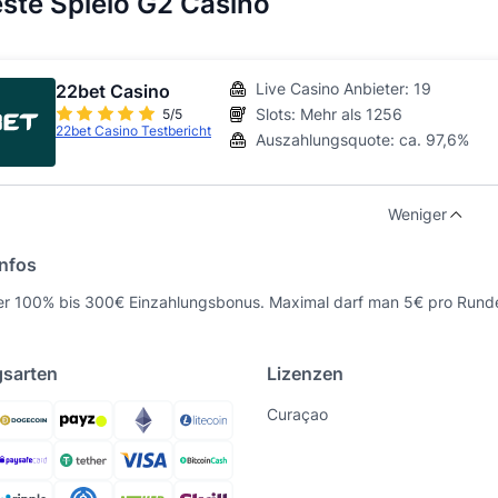
ste Spielo G2 Casino
Live Casino Anbieter: 19
22bet Casino
Slots: Mehr als 1256
5/5
22bet Casino Testbericht
Auszahlungsquote: ca. 97,6%
Weniger
nfos
er 100% bis 300€ Einzahlungsbonus. Maximal darf man 5€ pro Rund
gsarten
Lizenzen
Curaçao