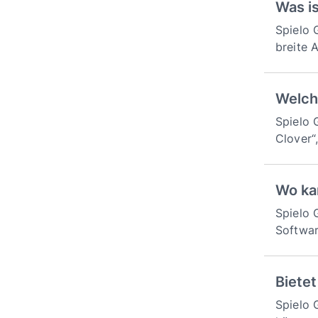
Was i
Spielo 
breite 
Welche
Spielo 
Clover“
Wo kan
Spielo 
Softwar
Bietet
Spielo 