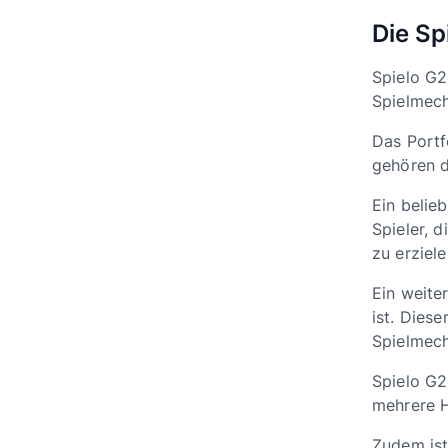
Die Sp
Spielo G2
Spielmec
Das Portf
gehören d
Ein belie
Spieler, 
zu erziele
Ein weite
ist. Dies
Spielmech
Spielo G2
mehrere H
Zudem ist