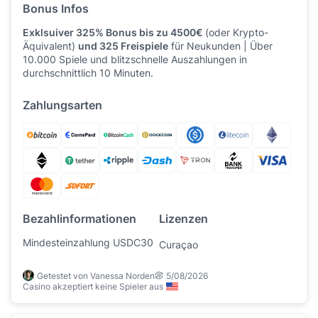
Bonus Infos
Exklsuiver 325% Bonus bis zu 4500€
(oder Krypto-
Äquivalent)
und 325 Freispiele
für Neukunden | Über
10.000 Spiele und blitzschnelle Auszahlungen in
durchschnittlich 10 Minuten.
Zahlungsarten
Bezahlinformationen
Lizenzen
Mindesteinzahlung USDC30
Curaçao
Getestet von Vanessa Norden
5/08/2026
Casino akzeptiert keine Spieler aus