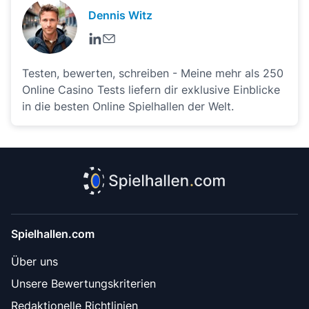
Dennis Witz
Testen, bewerten, schreiben - Meine mehr als 250
Online Casino Tests liefern dir exklusive Einblicke
in die besten Online Spielhallen der Welt.
Spielhallen.com
Über uns
Unsere Bewertungskriterien
Redaktionelle Richtlinien