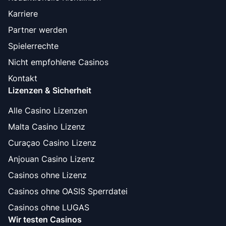
Karriere
Partner werden
Spielerrechte
Nicht empfohlene Casinos
Kontakt
Lizenzen & Sicherheit
Alle Casino Lizenzen
Malta Casino Lizenz
Curaçao Casino Lizenz
Anjouan Casino Lizenz
Casinos ohne Lizenz
Casinos ohne OASIS Sperrdatei
Casinos ohne LUGAS
Wir testen Casinos