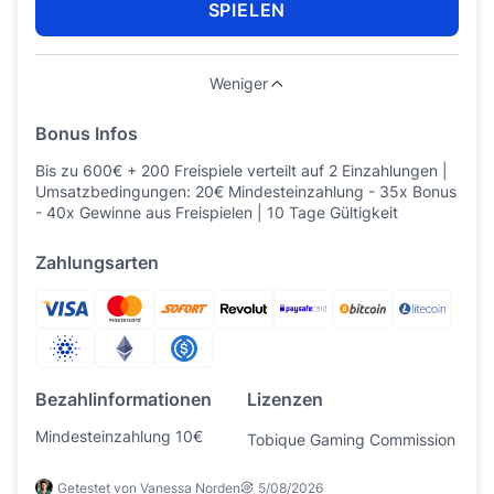
SPIELEN
Weniger
Bonus Infos
Bis zu 600€ + 200 Freispiele verteilt auf 2 Einzahlungen |
Umsatzbedingungen: 20€ Mindesteinzahlung - 35x Bonus
- 40x Gewinne aus Freispielen | 10 Tage Gültigkeit
Zahlungsarten
Bezahlinformationen
Lizenzen
Mindesteinzahlung 10€
Tobique Gaming Commission
Getestet von Vanessa Norden
5/08/2026