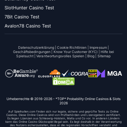
SlotHunter Casino Test
7Bit Casino Test
Avalon78 Casino Test
Datenschutzerklärung
|
Cookie Richtlinien
|
Impressum
|
Geschäftsbedingungen
|
Know Your Customer (KYC)
|
Hilfe bei
Spielsucht
|
Verantwortungsvolles Spielen
|
Blog
|
Sitemap
Urheberrechte © 2016-2026 - *TOP* Probability Online Casinos & Slots
2026
Auf Spielhallen.com finden sich nur legale, sichere und geprüfte Tests zu Online
Casinos. Diese Online Casinos sind von Prüfbehörden und Lizenzgebern zertifiziert.
Es liegen Lizenzen aus Schleswig-Holstein, Malta und Co vor. In anderen Ländern
kann das Online Casino Glücksspiel illegal sein. Es liegt deshalb in der Verantwortung
des Nutzers sicherzustellen, dass er die regionalen Vorschriften versteht und