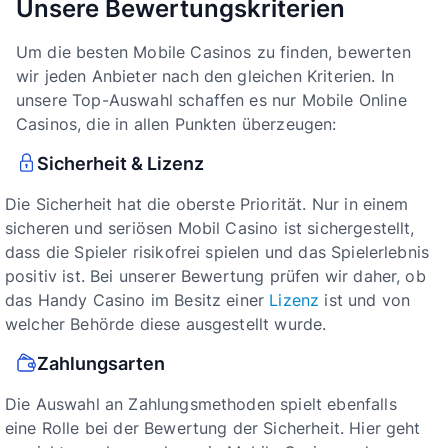
Unsere Bewertungskriterien
Um die besten Mobile Casinos zu finden, bewerten
wir jeden Anbieter nach den gleichen Kriterien. In
unsere Top-Auswahl schaffen es nur Mobile Online
Casinos, die in allen Punkten überzeugen:
Sicherheit & Lizenz
Die Sicherheit hat die oberste Priorität. Nur in einem
sicheren und seriösen Mobil Casino ist sichergestellt,
dass die Spieler risikofrei spielen und das Spielerlebnis
positiv ist. Bei unserer Bewertung prüfen wir daher, ob
das Handy Casino im Besitz einer
Lizenz
ist und von
welcher Behörde diese ausgestellt wurde.
Zahlungsarten
Die Auswahl an Zahlungsmethoden spielt ebenfalls
eine Rolle bei der Bewertung der Sicherheit. Hier geht