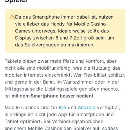
Da das Smartphone immer dabei ist, nutzen
viele lieber das Handy für Mobile Casino
Games unterwegs. Idealerweise sollte das
Display zwischen 6 und 7 Zoll groß sein, um
das Spielvergnügen zu maximieren.
Tablets bieten zwar mehr Platz und Komfort, aber
nicht alle sind mobilfunkfähig, was die Nutzung des
mobilen Internets einschränkt. Wer Flexibilität schätzt
und gerne in der Bahn, im Wartezimmer oder in der
Mittagspause die Lieblingsspiele genießen möchte,
ist
mit dem Smartphone besser bedient
.
Mobile Casinos sind für
iOS
und
Android
verfügbar,
allerdings ist nicht jede App für Smartphone und
Tablet optimiert. Bei Verbindungsabbrüchen
speichern Mobile Casinos den Spielverlauf, sodass