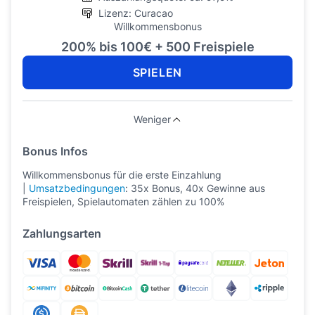
Lizenz: Curacao
Willkommensbonus
200% bis 100€ + 500 Freispiele
SPIELEN
Weniger
Bonus Infos
Willkommensbonus für die erste Einzahlung
|
Umsatzbedingungen
: 35x Bonus, 40x Gewinne aus
Freispielen, Spielautomaten zählen zu 100%
Zahlungsarten