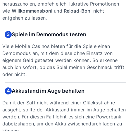
herauszuholen, empfehle ich, lukrative Promotionen
wie
Willkommensboni
und
Reload-Boni
nicht
entgehen zu lassen.
Spiele im Demomodus testen
Viele Mobile Casinos bieten für die Spiele einen
Demomodus an, mit dem diese ohne Einsatz von
eigenem Geld getestet werden können. So erkenne
auch ich sofort, ob das Spiel meinen Geschmack trifft
oder nicht.
Akkustand im Auge behalten
Damit der Saft nicht während einer Glückssträhne
ausgeht, sollte der Akkustand immer im Auge behalten
werden. Für diesen Fall lohnt es sich eine Powerbank
dabeizuhaben, um den Akku zwischendurch laden zu
können.