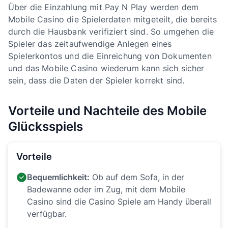
Über die Einzahlung mit Pay N Play werden dem
Mobile Casino die Spielerdaten mitgeteilt, die bereits
durch die Hausbank verifiziert sind. So umgehen die
Spieler das zeitaufwendige Anlegen eines
Spielerkontos und die Einreichung von Dokumenten
und das Mobile Casino wiederum kann sich sicher
sein, dass die Daten der Spieler korrekt sind.
Vorteile und Nachteile des Mobile
Glücksspiels
Vorteile
Bequemlichkeit:
Ob auf dem Sofa, in der
Badewanne oder im Zug, mit dem Mobile
Casino sind die Casino Spiele am Handy überall
verfügbar.