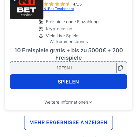
4.5/5
N1Bet Testbericht
Freispiele ohne Einzahlung
Kryptocasino
Viele Live Spiele
Willkommensbonus
10 Freispiele gratis + bis zu 5000€ + 200
Freispiele
10FSN1
SPIELEN
Weitere Informationen
MEHR ERGEBNISSE ANZEIGEN