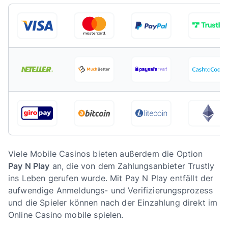
Viele Mobile Casinos bieten außerdem die Option
Pay N Play
an, die von dem Zahlungsanbieter Trustly
ins Leben gerufen wurde. Mit Pay N Play entfällt der
aufwendige Anmeldungs- und Verifizierungsprozess
und die Spieler können nach der Einzahlung direkt im
Online Casino mobile spielen.