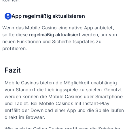
App regelmäßig aktualisieren
Wenn das Mobile Casino eine native App anbietet,
sollte diese
regelmäßig aktualisiert
werden, um von
neuen Funktionen und Sicherheitsupdates zu
profitieren.
Fazit
Mobile Casinos bieten die Möglichkeit unabhängig
vom Standort die Lieblingsspiele zu spielen. Genutzt
werden können die Mobile Casinos über Smartphone
und Tablet. Bei Mobile Casinos mit Instant-Play
entfällt der Download einer App und die Spiele laufen
direkt im Browser.
Wie auch im Online Casino profitieren die Spieler im