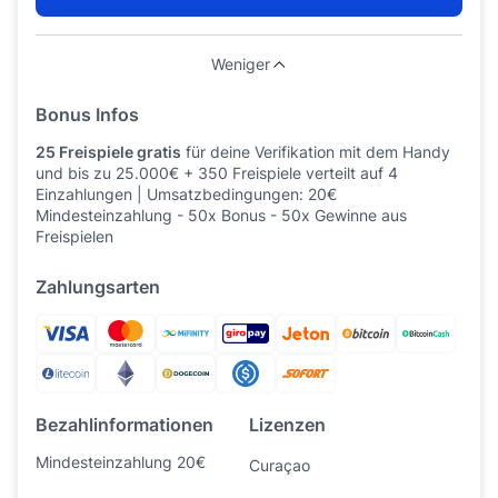
Weniger
Bonus Infos
25 Freispiele gratis
für deine Verifikation mit dem Handy
und bis zu 25.000€ + 350 Freispiele verteilt auf 4
Einzahlungen | Umsatzbedingungen: 20€
Mindesteinzahlung - 50x Bonus - 50x Gewinne aus
Freispielen
Zahlungsarten
Bezahlinformationen
Lizenzen
Mindesteinzahlung 20€
Curaçao