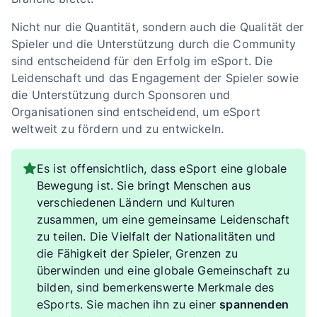
Nicht nur die Quantität, sondern auch die Qualität der
Spieler und die Unterstützung durch die Community
sind entscheidend für den Erfolg im eSport. Die
Leidenschaft und das Engagement der Spieler sowie
die Unterstützung durch Sponsoren und
Organisationen sind entscheidend, um eSport
weltweit zu fördern und zu entwickeln.
Es ist offensichtlich, dass eSport eine globale
Bewegung ist. Sie bringt Menschen aus
verschiedenen Ländern und Kulturen
zusammen, um eine gemeinsame Leidenschaft
zu teilen. Die Vielfalt der Nationalitäten und
die Fähigkeit der Spieler, Grenzen zu
überwinden und eine globale Gemeinschaft zu
bilden, sind bemerkenswerte Merkmale des
eSports. Sie machen ihn zu einer
spannenden