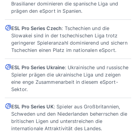
Brasilianer dominieren die spanische Liga und
prägen den eSport in Spanien.
ESL Pro Series Czech
: Tschechien und die
Slowakei sind in der tschechischen Liga trotz
geringerer Spieleranzahl dominierend und sichern
Tschechien einen Platz im nationalen eSport.
ESL Pro Series Ukraine
: Ukrainische und russische
Spieler prägen die ukrainische Liga und zeigen
eine enge Zusammenarbeit in diesem eSport-
Sektor.
ESL Pro Series UK
: Spieler aus Großbritannien,
Schweden und den Niederlanden beherrschen die
britischen Ligen und unterstreichen die
internationale Attraktivität des Landes.