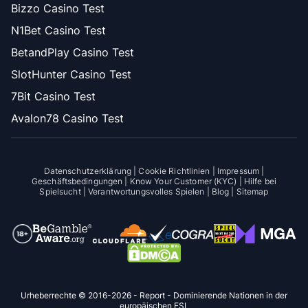
Bizzo Casino Test
N1Bet Casino Test
BetandPlay Casino Test
SlotHunter Casino Test
7Bit Casino Test
Avalon78 Casino Test
Datenschutzerklärung
|
Cookie Richtlinien
|
Impressum
|
Geschäftsbedingungen
|
Know Your Customer (KYC)
|
Hilfe bei
Spielsucht
|
Verantwortungsvolles Spielen
|
Blog
|
Sitemap
Urheberrechte © 2016-2026 - Report - Dominierende Nationen in der
europäischen ESL