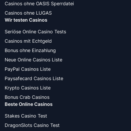
Casinos ohne OASIS Sperrdatei
Casinos ohne LUGAS
Wir testen Casinos
Seriöse Online Casino Tests
Casinos mit Echtgeld
Bonus ohne Einzahlung
Neue Online Casinos Liste
PayPal Casinos Liste
Paysafecard Casinos Liste
Krypto Casinos Liste
Bonus Crab Casinos
Beste Online Casinos
Stakes Casino Test
DragonSlots Casino Test