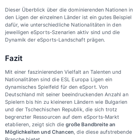
Dieser Überblick über die dominierenden Nationen in
den Ligen der einzelnen Länder ist ein gutes Beispiel
dafür, wie unterschiedliche Nationalitäten in den
jeweiligen eSports-Szenarien aktiv sind und die
Dynamik der eSports-Landschaft prägen.
Fazit
Mit einer faszinierenden Vielfalt an Talenten und
Nationalitäten sind die ESL Europa Ligen ein
dynamisches Spielfeld für den eSport. Von
Deutschland mit seiner beeindruckenden Anzahl an
Spielern bis hin zu kleineren Ländern wie Bulgarien
und der Tschechischen Republik, die sich trotz
begrenzter Ressourcen auf dem eSports-Markt
etablieren, zeigt sich die
große Bandbreite an
Möglichkeiten und Chancen
, die diese aufstrebende
Branche bietet.