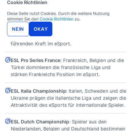
Cookie Richtlinien
sich auf einheimische Talente und hat dadurch eine
eigenständige Präsenz im eSport entwickelt.
Diese Seite nutzt Cookies. Durch die weitere Nutzung
stimmen Sie den
Cookie Richtlinien
zu.
NEIN
OKAY
ESL Pro Series Germany
: Deutsche, österreichische
und dänische Spieler machen Deutschland zur
führenden Kraft im eSport.
ESL Pro Series France
: Frankreich, Belgien und die
Türkei dominieren die französische Liga und
stärken Frankreichs Position im eSport.
ESL Italia Championship
: Italien, Schweden und die
Ukraine prägen die italienische Liga und zeigen die
Attraktivität des eSports für internationale Spieler.
ESL Dutch Championship
: Spieler aus den
Niederlanden, Belgien und Deutschland bestimmen