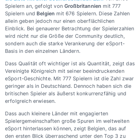
Spielern an, gefolgt von
Großbritannien
mit 777
Spielern und
Belgien
mit 676 Spielern. Diese Zahlen
allein geben jedoch nur einen oberflächlichen
Einblick. Bei genauerer Betrachtung der Spielerzahlen
wird nicht nur die Größe der Community deutlich,
sondern auch die starke Verankerung der eSport-
Basis in den einzelnen Ländern.
Dass Qualität oft wichtiger ist als Quantität, zeigt das
Vereinigte Königreich mit seiner beeindruckenden
eSport-Geschichte. Mit 777 Spielern ist die Zahl zwar
geringer als in Deutschland. Dennoch haben sich die
britischen Spieler als äußerst konkurrenzfähig und
erfolgreich erwiesen.
Dass auch kleinere Länder mit engagierten
Spielergemeinschaften große Spuren im weltweiten
eSport hinterlassen können, zeigt Belgien, das auf
den ersten Blick überraschend unter den Top 3 zu