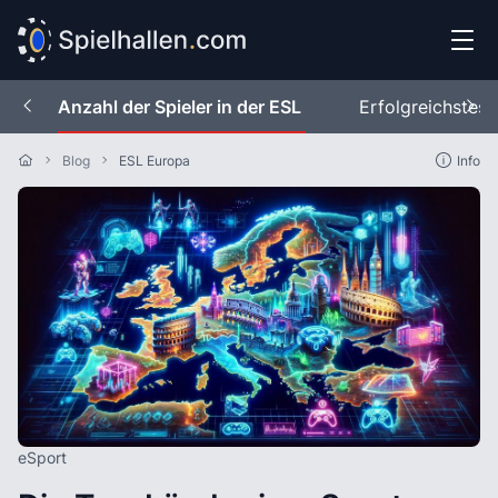
Anzahl der Spieler in der ESL
Erfolgreichstes 
Blog
ESL Europa
Info
eSport